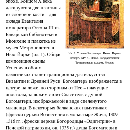
эпохе. Концом X века
датируются две пластины
из слоновой кости – для
оклада Евангелия
императора Оттона III из
Баварской библиотеки в
Мюнхене и плакетка из
музея Метрополитен в
Нью-Йорке (ил. 1). Общая
Ил. 3. Успение Богоматери. Икона. Первая
четверть XIV в., Псков. Государственная
композиция сцены
Третьяковская галерея, Москва
Успения в обоих
памятниках станет традиционна для искусства
Византии и Древней Руси. Богоматерь изображается в
центре на ложе, по сторонам от Нее – плачущие
апостолы, за ложем стоит Спаситель с душой
Богоматери, изображаемой в виде спеленутого
младенца. В некоторых балканских памятниках
(фрески церкви Вознесения в монастыре Жича, 1309–
1316 гг.; фрески церкви Богородицы «Одигитрии» в
Печской патриархии, ок. 1335 г.) душа Богоматери в