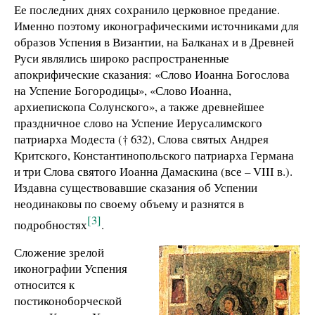
Ее последних днях сохранило церковное предание.
Именно поэтому иконографическими источниками для
образов Успения в Византии, на Балканах и в Древней
Руси являлись широко распространенные
апокрифические сказания: «Слово Иоанна Богослова
на Успение Богородицы», «Слово Иоанна,
архиепископа Солунского», а также древнейшее
праздничное слово на Успение Иерусалимского
патриарха Модеста († 632), Слова святых Андрея
Критского, Константинопольского патриарха Германа
и три Слова святого Иоанна Дамаскина (все – VIII в.).
Издавна существовавшие сказания об Успении
неодинаковы по своему объему и разнятся в
[3]
подробностях
.
Сложение зрелой
иконографии Успения
относится к
постиконоборческой