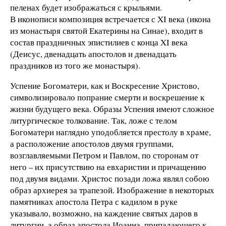
пеленах будет изображаться с крыльями.
В иконописи композиция встречается с XI века (икона
из монастыря святой Екатерины на Синае), входит в
состав праздничных эпистилиев с конца XI века
(Деисус, двенадцать апостолов и двенадцать
праздников из того же монастыря).
Успение Богоматери, как и Воскресение Христово,
символизировало попрание смерти и воскрешение к
жизни будущего века. Образы Успения имеют сложное
литургическое толкование. Так, ложе с телом
Богоматери наглядно уподобляется престолу в храме,
а расположение апостолов двумя группами,
возглавляемыми Петром и Павлом, по сторонам от
него – их присутствию на евхаристии и причащению
под двумя видами. Христос позади ложа являл собою
образ архиерея за трапезой. Изображение в некоторых
памятниках апостола Петра с кадилом в руке
указывало, возможно, на каждение святых даров в
литургии, а образ апостола Иоанна, припадающего к