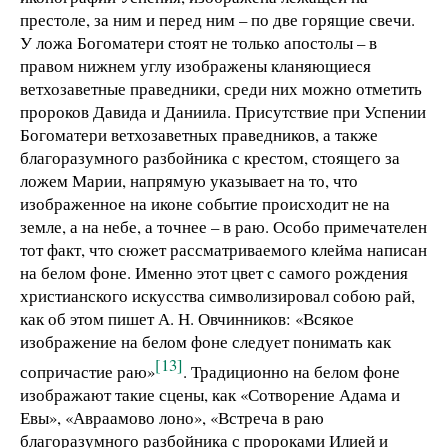
престоле, за ним и перед ним – по две горящие свечи.
У ложа Богоматери стоят не только апостолы – в
правом нижнем углу изображены кланяющиеся
ветхозаветные праведники, среди них можно отметить
пророков Давида и Даниила. Присутствие при Успении
Богоматери ветхозаветных праведников, а также
благоразумного разбойника с крестом, стоящего за
ложем Марии, напрямую указывает на то, что
изображенное на иконе событие происходит не на
земле, а на небе, а точнее – в раю. Особо примечателен
тот факт, что сюжет рассматриваемого клейма написан
на белом фоне. Именно этот цвет с самого рождения
христианского искусства символизировал собою рай,
как об этом пишет А. Н. Овчинников: «Всякое
изображение на белом фоне следует понимать как
[13]
сопричастие раю»
. Традиционно на белом фоне
изображают такие сцены, как «Сотворение Адама и
Евы», «Авраамово лоно», «Встреча в раю
благоразумного разбойника с пророками Илией и