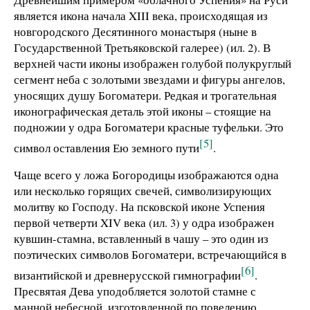
является икона начала XIII века, происходящая из
новгородского Десятинного монастыря (ныне в
Государственной Третьяковской галерее) (ил. 2). В
верхней части иконы изображен голубой полукруглый
сегмент неба с золотыми звездами и фигуры ангелов,
уносящих душу Богоматери. Редкая и трогательная
иконографическая деталь этой иконы – стоящие на
подножии у одра Богоматери красные туфельки. Это
[5]
символ оставления Ею земного пути
.
Чаще всего у ложа Богородицы изображаются одна
или несколько горящих свечей, символизирующих
молитву ко Господу. На псковской иконе Успения
первой четверти XIV века (ил. 3) у одра изображен
кувшин-стамна, вставленный в чашу – это один из
поэтических символов Богоматери, встречающийся в
[6]
византийской и древнерусской гимнографии
.
Пресвятая Дева уподобляется золотой стамне с
манной небесной, изготовленной по повелению