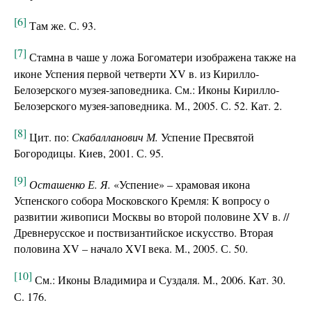
[6]
Там же. С. 93.
[7]
Стамна в чаше у ложа Богоматери изображена также на
иконе Успения первой четверти XV в. из Кирилло-
Белозерского музея-заповедника. См.: Иконы Кирилло-
Белозерского музея-заповедника. М., 2005. С. 52. Кат. 2.
[8]
Цит. по:
Скабалланович М.
Успение Пресвятой
Богородицы. Киев, 2001. С. 95.
[9]
Осташенко Е. Я.
«Успение» – храмовая икона
Успенского собора Московского Кремля: К вопросу о
развитии живописи Москвы во второй половине XV в. //
Древнерусское и поствизантийское искусство. Вторая
половина XV – начало XVI века. М., 2005. С. 50.
[10]
См.: Иконы Владимира и Суздаля. М., 2006. Кат. 30.
С. 176.