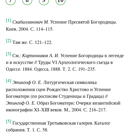
[1]
Скабалланович М.
Успение Пресвятой Богородицы.
Киев, 2004. С. 114–115.
[2]
Там же. С. 121–122.
[3]
См.:
Кирпичников А. И.
Успение Богородицы в легенде
и в искусстве // Труды VI Археологического съезда в
Одессе. 1884. Одесса, 1888. Т. 2. С. 191–235.
[4]
Этингоф О. Е.
Литургическая символика
расположения сцен Рождество Христово и Успение
Богоматери (по росписям Студеницы и Градаца) //
Этингоф О. Е.
Образ Богоматери: Очерки византийской
иконографии XI–XIII веков. М., 2004. С. 216–217.
[5]
Государственная Третьяковская галерея. Каталог
собрания. Т. 1. С. 58.