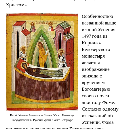
Христом».
Особенностью
названной выше
иконой Успения
1497 года из
Кирилло-
Белозерского
монастыря
является
изображение
эпизода с
вручением
Богоматерью
своего пояса
апостолу Фоме.
Согласно одному
из сказаний об
Ил. 6. Успение Богоматери. Икона. XV в., Новгород.
Государственный Русский музей, Санкт-Петербург
Успении, Фома
прилетел с опозданием, когда Богоматерь уже