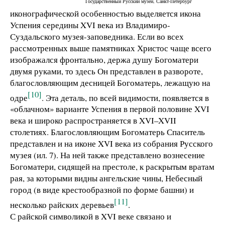
Государственный Русский музей, Санкт-Петербург
иконографической особенностью выделяется икона
Успения середины XVI века из Владимиро-
Суздальского музея-заповедника. Если во всех
рассмотренных выше памятниках Христос чаще всего
изображался фронтально, держа душу Богоматери
двумя руками, то здесь Он представлен в развороте,
благословляющим десницей Богоматерь, лежащую на
[10]
одре
. Эта деталь, по всей видимости, появляется в
«облачном» варианте Успения в первой половине XVI
века и широко распространяется в XVI–XVII
столетиях. Благословляющим Богоматерь Спаситель
представлен и на иконе XVI века из собрания Русского
музея (ил. 7). На ней также представлено вознесение
Богоматери, сидящей на престоле, к раскрытым вратам
рая, за которыми видны ангельские чины, Небесный
город (в виде крестообразной по форме башни) и
[11]
несколько райских деревьев
.
С райской символикой в XVI веке связано и