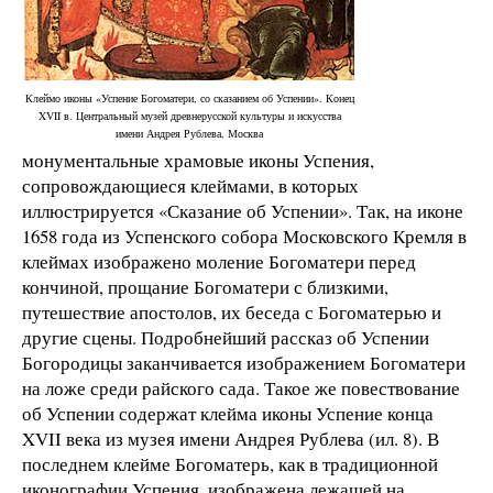
Клеймо иконы «Успение Богоматери, со сказанием об Успении». Конец
XVII в. Центральный музей древнерусской культуры и искусства
имени Андрея Рублева, Москва
монументальные храмовые иконы Успения,
сопровождающиеся клеймами, в которых
иллюстрируется «Сказание об Успении». Так, на иконе
1658 года из Успенского собора Московского Кремля в
клеймах изображено моление Богоматери перед
кончиной, прощание Богоматери с близкими,
путешествие апостолов, их беседа с Богоматерью и
другие сцены. Подробнейший рассказ об Успении
Богородицы заканчивается изображением Богоматери
на ложе среди райского сада. Такое же повествование
об Успении содержат клейма иконы Успение конца
XVII века из музея имени Андрея Рублева (ил. 8). В
последнем клейме Богоматерь, как в традиционной
иконографии Успения, изображена лежащей на