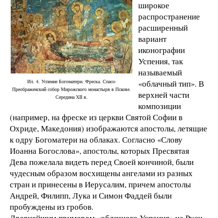
широкое
распространение
расширенный
вариант
иконографии
Успения, так
называемый
Ил. 4. Успение Богоматери. Фреска. Спасо-
«облачный тип». В
Преображенский собор Мирожского монастыря в Пскове.
верхней части
Середина XII в.
композиции
(например, на фреске из церкви Святой Софии в
Охриде, Македония) изображаются апостолы, летящие
к одру Богоматери на облаках. Согласно «Слову
Иоанна Богослова», апостолы, которых Пресвятая
Дева пожелала видеть перед Своей кончиной, были
чудесным образом восхищены ангелами из разных
стран и принесены в Иерусалим, причем апостолы
Андрей, Филипп, Лука и Симон Фаддей были
пробуждены из гробов.
Древнейшим примером «облачного Успения» на Руси