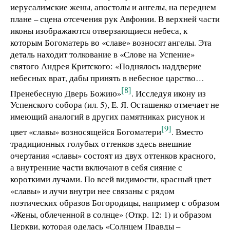
иерусалимские жены, апостолы и ангелы, на переднем
плане – сцена отсечения рук Авфонии. В верхней части
иконы изображаются отверзающиеся небеса, к
которым Богоматерь во «славе» возносят ангелы. Эта
деталь находит толкование в «Слове на Успение»
святого Андрея Критского: «Поднялось наддверие
небесных врат, дабы принять в небесное царство…
[8]
Пренебесную Дверь Божию»
. Исследуя икону из
Успенского собора (ил. 5), Е. Я. Осташенко отмечает не
имеющий аналогий в других памятниках рисунок и
[9]
цвет «славы» возносящейся Богоматери
. Вместо
традиционных голубых оттенков здесь внешние
очертания «славы» состоят из двух оттенков красного,
а внутренние части включают в себя сияние с
короткими лучами. По всей видимости, красный цвет
«славы» и лучи внутри нее связаны с рядом
поэтических образов Богородицы, например с образом
«Жены, облеченной в солнце» (Откр. 12: 1) и образом
Церкви, которая оделась «Солнцем Правды –