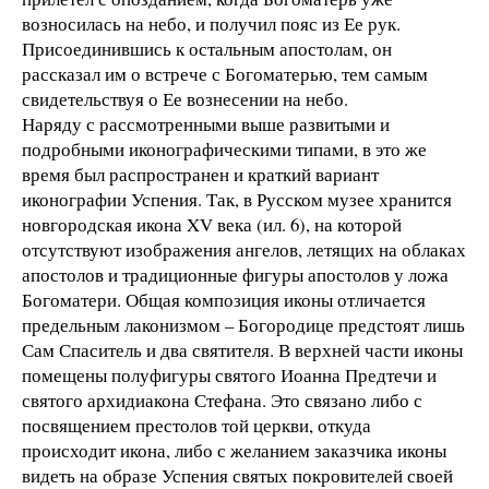
возносилась на небо, и получил пояс из Ее рук.
Присоединившись к остальным апостолам, он
рассказал им о встрече с Богоматерью, тем самым
свидетельствуя о Ее вознесении на небо.
Наряду с рассмотренными выше развитыми и
подробными иконографическими типами, в это же
время был распространен и краткий вариант
иконографии Успения. Так, в Русском музее хранится
новгородская икона XV века (ил. 6), на которой
отсутствуют изображения ангелов, летящих на облаках
апостолов и традиционные фигуры апостолов у ложа
Богоматери. Общая композиция иконы отличается
предельным лаконизмом – Богородице предстоят лишь
Сам Спаситель и два святителя. В верхней части иконы
помещены полуфигуры святого Иоанна Предтечи и
святого архидиакона Стефана. Это связано либо с
посвящением престолов той церкви, откуда
происходит икона, либо с желанием заказчика иконы
видеть на образе Успения святых покровителей своей