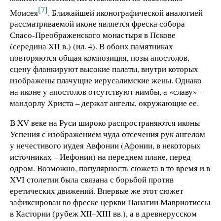
[7]
Моисея
. Ближайшей иконографической аналогией
рассматриваемой иконе является фреска собора
Спасо-Преображенского монастыря в Пскове
(середина XII в.) (ил. 4). В обоих памятниках
повторяются общая композиция, позы апостолов,
сцену фланкируют высокие палаты, внутри которых
изображены плачущие иерусалимские жены. Однако
на иконе у апостолов отсутствуют нимбы, а «славу» –
мандорлу Христа – держат ангелы, окружающие ее.
В XV веке на Руси широко распространяются иконы
Успения с изображением чуда отсечения рук ангелом
у нечестивого иудея Авфонии (Афонии, в некоторых
источниках – Иефонии) на переднем плане, перед
одром. Возможно, популярность сюжета в то время и в
XVI столетии была связана с борьбой против
еретических движений. Впервые же этот сюжет
зафиксирован во фреске церкви Панагии Мавриотиссы
в Кастории (рубеж XII–XIII вв.), а в древнерусском