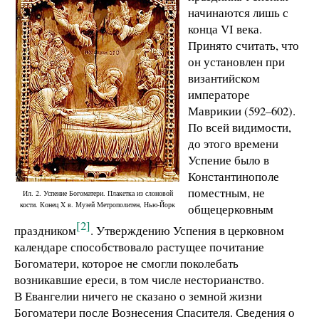
начинаются лишь с
конца VI века.
Принято считать, что
он установлен при
византийском
императоре
Маврикии (592–602).
По всей видимости,
до этого времени
Успение было в
Константинополе
поместным, не
Ил. 2. Успение Богоматери. Плакетка из слоновой
кости. Конец X в. Музей Метрополитен, Нью-Йорк
общецерковным
[2]
праздником
. Утверждению Успения в церковном
календаре способствовало растущее почитание
Богоматери, которое не смогли поколебать
возникавшие ереси, в том числе несторианство.
В Евангелии ничего не сказано о земной жизни
Богоматери после Вознесения Спасителя. Сведения о