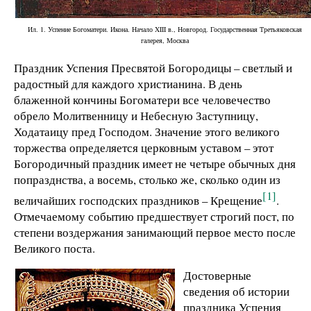
Ил. 1. Успение Богоматери. Икона. Начало XIII в., Новгород. Государственная Третьяковская
галерея, Москва
Праздник Успения Пресвятой Богородицы – светлый и
радостный для каждого христианина. В день
блаженной кончины Богоматери все человечество
обрело Молитвенницу и Небесную Заступницу,
Ходатаицу пред Господом. Значение этого великого
торжества определяется церковным уставом – этот
Богородичный праздник имеет не четыре обычных дня
попразднства, а восемь, столько же, сколько один из
[1]
величайших господских праздников – Крещение
.
Отмечаемому событию предшествует строгий пост, по
степени воздержания занимающий первое место после
Великого поста.
Достоверные
сведения об истории
праздника Успения