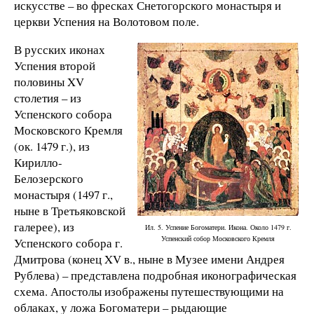
искусстве – во фресках Снетогорского монастыря и
церкви Успения на Волотовом поле.
В русских иконах
Успения второй
половины XV
столетия – из
Успенского собора
Московского Кремля
(ок. 1479 г.), из
Кирилло-
Белозерского
монастыря (1497 г.,
ныне в Третьяковской
галерее), из
Ил. 5. Успение Богоматери. Икона. Около 1479 г.
Успенский собор Московского Кремля
Успенского собора г.
Дмитрова (конец XV в., ныне в Музее имени Андрея
Рублева) – представлена подробная иконографическая
схема. Апостолы изображены путешествующими на
облаках, у ложа Богоматери – рыдающие