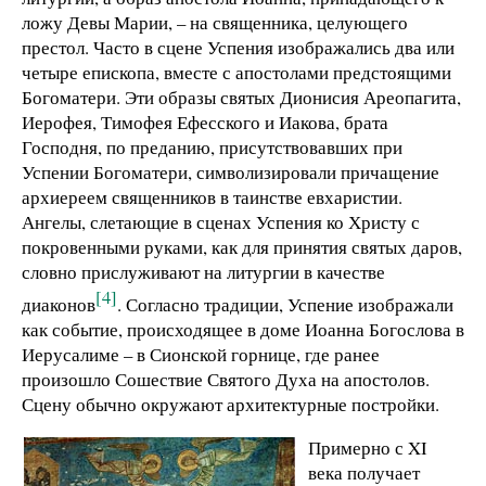
ложу Девы Марии, – на священника, целующего
престол. Часто в сцене Успения изображались два или
четыре епископа, вместе с апостолами предстоящими
Богоматери. Эти образы святых Дионисия Ареопагита,
Иерофея, Тимофея Ефесского и Иакова, брата
Господня, по преданию, присутствовавших при
Успении Богоматери, символизировали причащение
архиереем священников в таинстве евхаристии.
Ангелы, слетающие в сценах Успения ко Христу с
покровенными руками, как для принятия святых даров,
словно прислуживают на литургии в качестве
[4]
диаконов
. Согласно традиции, Успение изображали
как событие, происходящее в доме Иоанна Богослова в
Иерусалиме – в Сионской горнице, где ранее
произошло Сошествие Святого Духа на апостолов.
Сцену обычно окружают архитектурные постройки.
Примерно с XI
века получает