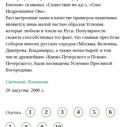
Енохом» (в иконах «Сошествие во ад»), «Спас
Недреманное Око».
Рассмотренные нами в качестве примеров памятники
являются лишь малой частью образов Успения,
которые любили и чтили на Руси. Популярности
сюжета способствовал тот факт, что главные престолы
соборов многих русских городов (Москвы, Коломны,
Дмитрова, Владимира), а также монастырей, в том
числе древнейших (Киево-Печерского и Псково-
Печерского), были посвящены Успению Пресвятой
Богородицы.
Светлана Липатова
26 августа 2006 г.
1
2
3
4
5
6
Оценка:
7
8
9
10