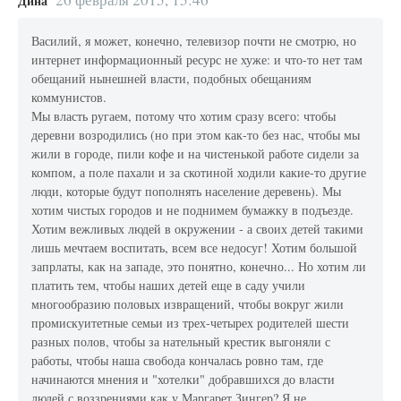
Дина
Василий, я может, конечно, телевизор почти не смотрю, но
интернет информационный ресурс не хуже: и что-то нет там
обещаний нынешней власти, подобных обещаниям
коммунистов.
Мы власть ругаем, потому что хотим сразу всего: чтобы
деревни возродились (но при этом как-то без нас, чтобы мы
жили в городе, пили кофе и на чистенькой работе сидели за
компом, а поле пахали и за скотиной ходили какие-то другие
люди, которые будут пополнять население деревень). Мы
хотим чистых городов и не поднимем бумажку в подъезде.
Хотим вежливых людей в окружении - а своих детей такими
лишь мечтаем воспитать, всем все недосуг! Хотим большой
запрлаты, как на западе, это понятно, конечно... Но хотим ли
платить тем, чтобы наших детей еще в саду учили
многообразию половых извращений, чтобы вокруг жили
промискуитетные семьи из трех-четырех родителей шести
разных полов, чтобы за нательный крестик выгоняли с
работы, чтобы наша свобода кончалась ровно там, где
начинаются мнения и "хотелки" добравшихся до власти
людей с воззрениями как у Маргарет Зингер? Я не