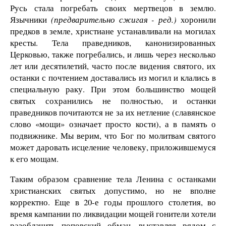
Русь стала погребать своих мертвецов в землю.
Язычники
(предварительно сжигая - ред.)
хоронили
предков в земле, христиане устанавливали на могилах
кресты. Тела праведников, канонизированных
Церковью, также погребались, и лишь через несколько
лет или десятилетий, часто после видения святого, их
останки с почтением доставались из могил и клались в
специальную раку. При этом большинство мощей
святых сохранились не полностью, и останки
праведников почитаются не за их нетление (славянское
слово «мощи» означает просто кости), а в память о
подвижнике. Мы верим, что Бог по молитвам святого
может даровать исцеление человеку, приложившемуся
к его мощам.
Таким образом сравнение тела Ленина с останками
христианских святых допустимо, но не вполне
корректно. Еще в 20-е годы прошлого столетия, во
время кампании по ликвидации мощей гонители хотели
разоблачить поповский обман, выставляя рядом с