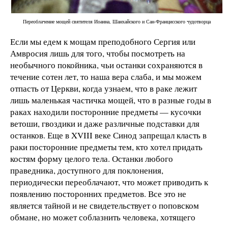
Переоблачение мощей святителя Иоанна, Шанхайского и Сан-Францисского чудотворца
Если мы едем к мощам преподобного Сергия или
Амвросия лишь для того, чтобы посмотреть на
необычного покойника, чьи останки сохраняются в
течение сотен лет, то наша вера слаба, и мы можем
отпасть от Церкви, когда узнаем, что в раке лежит
лишь маленькая частичка мощей, что в разные годы в
раках находили посторонние предметы — кусочки
ветоши, гвоздики и даже различные подставки для
останков. Еще в XVIII веке Синод запрещал класть в
раки посторонние предметы тем, кто хотел придать
костям форму целого тела. Останки любого
праведника, доступного для поклонения,
периодически переоблачают, что может приводить к
появлению посторонних предметов. Все это не
является тайной и не свидетельствует о поповском
обмане, но может соблазнить человека, хотящего