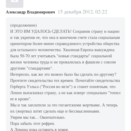
15 декабря 2012, 02:22
Александр Владимирович
(продолжение)
И ЭТО ИМ УДАЛОСЬ СДЕЛАТЬ! Сохранив страну и нацию
и так укрепив ее, что она в конечном счете стала социальным
ориентиром более-менее справедливого устройства общества
для остального человечества. Хваленая Европа вынуждена
была 50-70 лет учитывать "новые стандарты" социальной
жизни человека труда и не провалилась в фашизм с совсем
другими "стандартами".
Интересно, как же это можно было бы сделать по-другому?
Прочтите свидетельства тех времен. Почитайте свидетельства
Герберта Уэльса ("Россия во мгле") и станет понятным, что
Ленин вытаскивал страну, а не как изверг специально "топил
ее в крови".
Мы и так заплатили за это гигантскими жертвами. А теперь
их (жертвы) хотят сделать еще и бессмысленными.
Умрем мы так... Окончательно.
Пора забыть этот рефрен.
А Ленина пока оставить в покое.