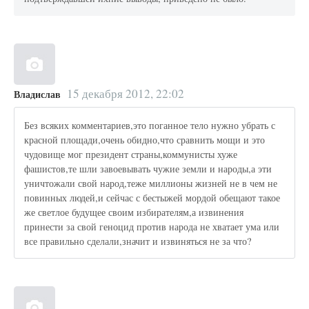
15 декабря 2012, 22:02
Владислав
Без всяких комментариев,это поганное тело нужно убрать с
красной площади,очень обидно,что сравнить мощи и это
чудовище мог президент страны,коммунисты хуже
фашистов,те шли завоевывать чужие земли и народы,а эти
уничтожали свой народ,теже миллионы жизней не в чем не
повинных людей,и сейчас с бестыжей мордой обещают такое
же светлое будущее своим избирателям,а извинения
принести за свой геноцид против народа не хватает ума или
все правильно сделали,значит и извиняться не за что?