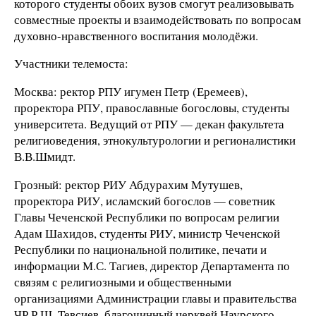
которого студенты обоих вузов смогут реализовывать
совместные проекты и взаимодействовать по вопросам
духовно-нравственного воспитания молодёжи.
Участники телемоста:
Москва: ректор РПУ игумен Петр (Еремеев),
проректора РПУ, православные богословы, студенты
университета. Ведущий от РПУ — декан факультета
религиоведения, этнокультурологии и регионалистики
В.В.Шмидт.
Грозный: ректор РИУ Абдурахим Мутушев,
проректора РИУ, исламский богослов — советник
Главы Чеченской Республики по вопросам религии
Адам Шахидов, студенты РИУ, министр Чеченской
Республики по национальной политике, печати и
информации М.С. Тагиев, директор Департамента по
связям с религиозными и общественными
организациями Администрации главы и правительства
ЧР Р.Ш. Тевсиев, благочинный церквей Наурского