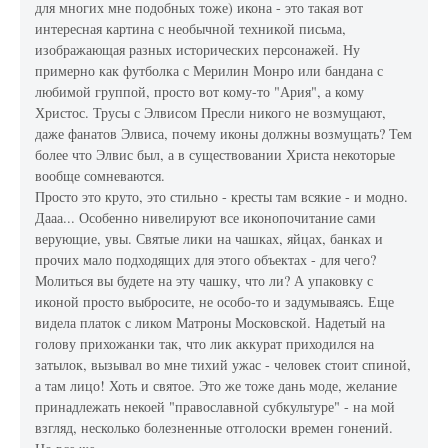
для многих мне подобных тоже) икона - это такая вот
интересная картина с необычной техникой письма,
изображающая разных исторических персонажей. Ну
примерно как футболка с Мерилин Монро или бандана с
любимой группой, просто вот кому-то "Ария", а кому
Христос. Трусы с Элвисом Пресли никого не возмущают,
даже фанатов Элвиса, почему иконы должны возмущать? Тем
более что Элвис был, а в существовании Христа некоторые
вообще сомневаются.
Просто это круто, это стильно - кресты там всякие - и модно.
Дааа... Особенно нивелируют все иконопочитание сами
верующие, увы. Святые лики на чашках, яйцах, банках и
прочих мало подходящих для этого объектах - для чего?
Молиться вы будете на эту чашку, что ли? А упаковку с
иконой просто выбросите, не особо-то и задумываясь. Еще
видела платок с ликом Матроны Московской. Надетый на
голову прихожанки так, что лик аккурат приходился на
затылок, вызывал во мне тихий ужас - человек стоит спиной,
а там лицо! Хоть и святое. Это же тоже дань моде, желание
принадлежать некоей "православной субкультуре" - на мой
взгляд, несколько болезненные отголоски времен гонений.