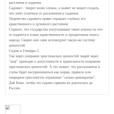
растления и падения.
Садомит - творит волю сатаны, а значит не может создать,
что-либо отличное от разложения и падения.
Творчество садомита прямо отражает глубину его
нравственного и духовного растления.
Странно, что государства попускающие такие показы на что-
то надеятся в плане нравственности и процветания своего
народа. Скорее они сами исповедуют такую-же систему
ценностей.
Содо́м и Гомо́рра 2.
Так через попрание христианских ценностей людей через
"шоу" приводят к допустимости и правильности попрания
христианских ценностей. А это значит, что рассказанное в
статье будет восприниматься как норма, правило или
очередное пресловутое отражение "сатано-демократии".
Дай Боже, чтобы эта садомо-саркома не докатилась до
России.