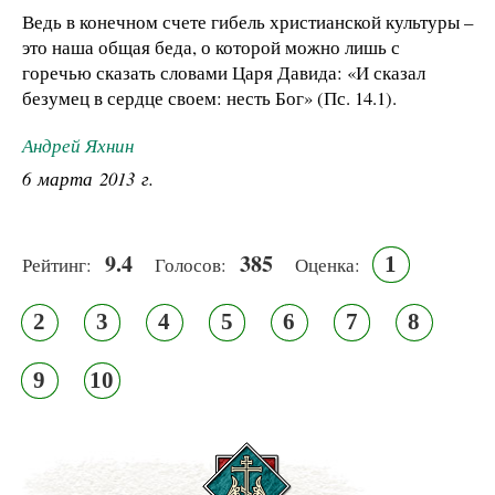
Ведь в конечном счете гибель христианской культуры –
это наша общая беда, о которой можно лишь с
горечью сказать словами Царя Давида: «И сказал
безумец в сердце своем: несть Бог» (Пс. 14.1).
Андрей Яхнин
6 марта 2013 г.
9.4
385
1
Рейтинг:
Голосов:
Оценка:
2
3
4
5
6
7
8
9
10