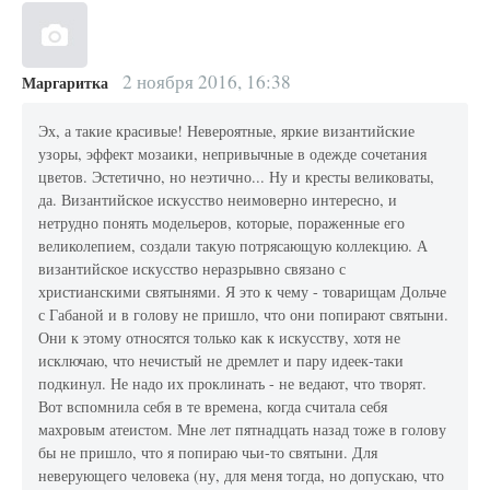
2 ноября 2016, 16:38
Маргаритка
Эх, а такие красивые! Невероятные, яркие византийские
узоры, эффект мозаики, непривычные в одежде сочетания
цветов. Эстетично, но неэтично... Ну и кресты великоваты,
да. Византийское искусство неимоверно интересно, и
нетрудно понять модельеров, которые, пораженные его
великолепием, создали такую потрясающую коллекцию. А
византийское искусство неразрывно связано с
христианскими святынями. Я это к чему - товарищам Дольче
с Габаной и в голову не пришло, что они попирают святыни.
Они к этому относятся только как к искусству, хотя не
исключаю, что нечистый не дремлет и пару идеек-таки
подкинул. Не надо их проклинать - не ведают, что творят.
Вот вспомнила себя в те времена, когда считала себя
махровым атеистом. Мне лет пятнадцать назад тоже в голову
бы не пришло, что я попираю чьи-то святыни. Для
неверующего человека (ну, для меня тогда, но допускаю, что