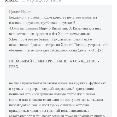
Михаил
Цитата Ирина
Бездарно и в очень плохом качестве печатаем иконы на
платках и кружках, футболках и сумках!!!
4.Они напомнили Миру о Византии. А Византия для них
величественная, царская и без Христа немыслимая.
5.Бог поругаем не бывает. Так давайте помолимся о
оглашенных, братья и сестры во Христе! Господь устроит, что
обычное платье приведет заблудшего сына (дочь) к ОТЦУ!
НЕ ЗАБЫВАЙТЕ МЫ ХРИСТИАНЕ, А ОСУЖДЕНИЕ -
ГРЕХ.
не мы а протестанты печатают иконы на кружках, футболках
и сумках - и уверен каждый нормальный христианин
понимает что нося грязную потную футболку с ликом
святого или словами евангелия он поступает мягко скажем
неблагодатно, как и нося сумку с ликами которую
приходиться ложить на грязный пол, запихивать в
автотранспорт и тп, марат гельман тоже напоминает миру о