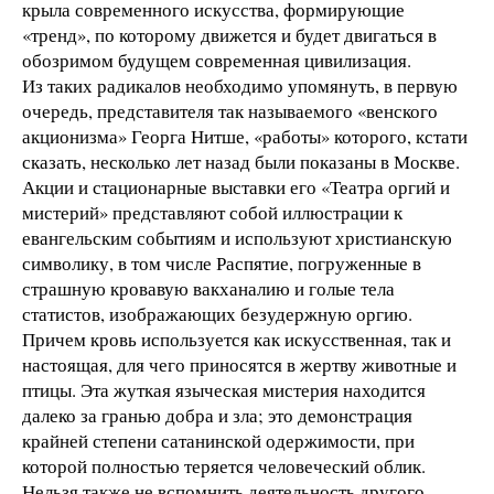
крыла современного искусства, формирующие
«тренд», по которому движется и будет двигаться в
обозримом будущем современная цивилизация.
Из таких радикалов необходимо упомянуть, в первую
очередь, представителя так называемого «венского
акционизма» Георга Нитше, «работы» которого, кстати
сказать, несколько лет назад были показаны в Москве.
Акции и стационарные выставки его «Театра оргий и
мистерий» представляют собой иллюстрации к
евангельским событиям и используют христианскую
символику, в том числе Распятие, погруженные в
страшную кровавую вакханалию и голые тела
статистов, изображающих безудержную оргию.
Причем кровь используется как искусственная, так и
настоящая, для чего приносятся в жертву животные и
птицы. Эта жуткая языческая мистерия находится
далеко за гранью добра и зла; это демонстрация
крайней степени сатанинской одержимости, при
которой полностью теряется человеческий облик.
Нельзя также не вспомнить деятельность другого