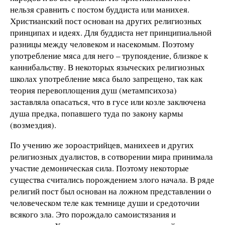
нельзя сравнить с постом буддиста или манихея.
Христианский пост основан на других религиозных
принципах и идеях. Для буддиста нет принципиальной
разницы между человеком и насекомым. Поэтому
употребление мяса для него – трупоядение, близкое к
каннибальству. В некоторых языческих религиозных
школах употребление мяса было запрещено, так как
теория перевоплощения душ (метампсихоза)
заставляла опасаться, что в гусе или козле заключена
душа предка, попавшего туда по закону кармы
(возмездия).
По учению же зороастрийцев, манихеев и других
религиозных дуалистов, в сотворении мира принимала
участие демоническая сила. Поэтому некоторые
существа считались порождением злого начала. В ряде
религий пост был основан на ложном представлении о
человеческом теле как темнице души и средоточии
всякого зла. Это порождало самоистязания и