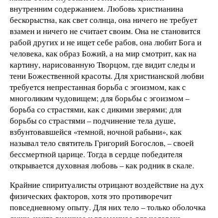
внутренним содержанием. Любовь христианина
бескорыстна, как свет солнца, она ничего не требует
взамен и ничего не считает своим. Она не становится
рабой других и не ищет себе рабов, она любит Бога и
человека, как образ Божий, а на мир смотрит, как на
картину, нарисованную Творцом, где видит следы и
тени Божественной красоты. Для христианской любви
требуется непрестанная борьба с эгоизмом, как с
многоликим чудовищем; для борьбы с эгоизмом –
борьба со страстями, как с дикими зверями; для
борьбы со страстями – подчинение тела душе,
взбунтовавшейся «темной, ночной рабыни», как
называл тело святитель Григорий Богослов, – своей
бессмертной царице. Тогда в сердце победителя
открывается духовная любовь – как родник в скале.
Крайние спиритуалисты отрицают воздействие на дух
физических факторов, хотя это противоречит
повседневному опыту. Для них тело – только оболочка