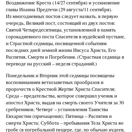
Воздвижение Креста (14/27 сентября) и усекновение
главы Иоанна Предтечи (29 августа/11 сентября).
Из многодневных постов следует назвать, в первую
очередь, Великий пост, состоящий из двух постов:
Святой Четыредесятницы, установленной в память
сорокадневного поста Спасителя в иудейской пустыне,
и Страстной седмицы, посвященной событиям
последних дней земной жизни Иисуса Христа, Его
Распятия, Смерти и Погребения. (Страстная седмица в
переводе на русский – неделя страданий.)
Понедельник и Вторник этой седмицы посвящены
воспоминаниям ветхозаветных прообразов и
пророчеств о Крестной Жертве Христа Спасителя;
Среда – предательства, которое совершил ученик и
апостол Христа, выдав на смерть своего Учителя за 30
сребреников; Четверг – установления Таинства
Евхаристии (причащения); Пятница – Распятия и
смерти Христа; Суббота – пребывания Тела Христа во
гробе (в погребальной пещере, где, по обычаю иудеев,