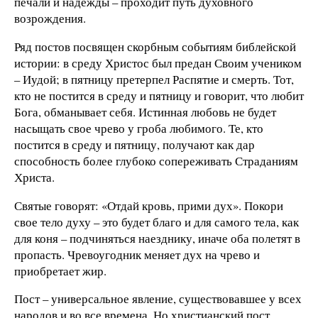
печали и надежды – проходит путь духовного
возрождения.
Ряд постов посвящен скорбным событиям библейской
истории: в среду Христос был предан Своим учеником
– Иудой; в пятницу претерпел Распятие и смерть. Тот,
кто не постится в среду и пятницу и говорит, что любит
Бога, обманывает себя. Истинная любовь не будет
насыщать свое чрево у гроба любимого. Те, кто
постится в среду и пятницу, получают как дар
способность более глубоко сопереживать Страданиям
Христа.
Святые говорят: «Отдай кровь, прими дух». Покори
свое тело духу – это будет благо и для самого тела, как
для коня – подчиняться наезднику, иначе оба полетят в
пропасть. Чревоугодник меняет дух на чрево и
приобретает жир.
Пост – универсальное явление, существовавшее у всех
народов и во все времена. Но христианский пост