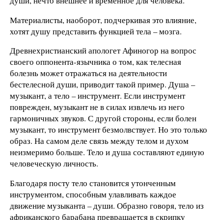
души, нечто внешнее и временное для человека.
Материалисты, наоборот, подчеркивая это влияние,
хотят душу представить функцией тела – мозга.
Древнехристианский апологет Афиногор на вопрос
своего оппонента-язычника о том, как телесная
болезнь может отражаться на деятельности
бестелесной души, приводит такой пример. Душа –
музыкант, а тело – инструмент. Если инструмент
поврежден, музыкант не в силах извлечь из него
гармоничных звуков. С другой стороны, если болен
музыкант, то инструмент безмолвствует. Но это только
образ. На самом деле связь между телом и духом
неизмеримо больше. Тело и душа составляют единую
человеческую личность.
Благодаря посту тело становится утонченным
инструментом, способным улавливать каждое
движение музыканта – души. Образно говоря, тело из
африканского барабана превращается в скрипку