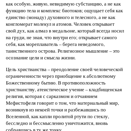
как особую, живую, невидимую субстанцию, а не как
функцию тела и комплекс биотоков; ощущает себя как
единство (монаду) духовного и телесного, а не как
конгломерат молекул и атомов. Человек открывает
свой дух, как алмаз в медальоне, который всегда носил
на груди, не зная, что внутри его; открывает самого
себя, как мореплаватель – берега неведомого,
таинственного острова. Религиозное мышление – это
осознание цели и смысла жизни.
Цель христианства – преодоление своей человеческой
ограниченности через приобщение к абсолютному
Божественному бытию. В противоположность
христианству, атеистическое учение – кладбищенская
религия, которая с сарказмом и отчаянием
Мефистофеля говорит о том, что материальный мир,
возникнув из некоей точки и разбежавшись по
Вселенной, как капли пролитой ртути по стеклу,
бесследно и бессмысленно уничтожится, вновь
собравшись в ту же точку.