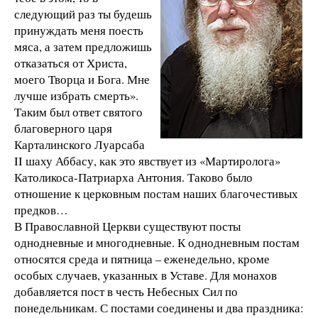
следующий раз ты будешь
принуждать меня поесть
мяса, а затем предложишь
отказаться от Христа,
моего Творца и Бога. Мне
лучше избрать смерть».
Таким был ответ святого
благоверного царя
Карталинского Луарсаба
II шаху Аббасу, как это явствует из «Мартиролога»
Католикоса-Патриарха Антония. Таково было
отношение к церковным постам наших благочестивых
предков…
В Православной Церкви существуют посты
однодневные и многодневные. К однодневным постам
относятся среда и пятница – еженедельно, кроме
особых случаев, указанных в Уставе. Для монахов
добавляется пост в честь Небесных Сил по
понедельникам. С постами соединены и два праздника: