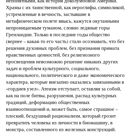
непонятными, как история доколумбовой Америки.
Храмы с их таинственной, как иероглифы, символикой,
устремленные в вечность, застывшие в
метафизическом полете ввысь, кажутся окутанными
непроницаемым туманом, словно ледяные горы
Гренландии. Только в последние годы общество
(вернее – какая-то его часть) стало осознавать, что без
решения духовных проблем, без признания примата
нравственных ценностей, без религиозного
просвещения невозможно решение никаких других
задач и проблем культурного, социального,
национального, политического и даже экономического
характера, которые внезапно оказались завязанными в
«гордиев узел». Атеизм отступает, оставляя за собой,
как на поле битвы, разрушения, распад культурных
традиций, деформацию общественных
взаимоотношений и, может быть, самое страшное –
плоский, бездушный рационализм, который грозит
превратить человека из личности в биомашину, в
монстра, составленного из железных конструкций.