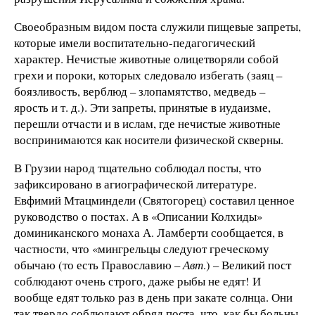
Своеобразным видом поста служили пищевые запреты,
которые имели воспитательно-педагогический
характер. Нечистые животные олицетворяли собой
грехи и пороки, которых следовало избегать (заяц –
боязливость, верблюд – злопамятство, медведь –
ярость и т. д.). Эти запреты, принятые в иудаизме,
перешли отчасти и в ислам, где нечистые животные
воспринимаются как носители физической скверны.
В Грузии народ тщательно соблюдал посты, что
зафиксировано в агиографической литературе.
Евфимий Мтацминдели (Святогорец) составил ценное
руководство о постах. А в «Описании Колхиды»
доминиканского монаха А. Ламберти сообщается, в
частности, что «мингрельцы следуют греческому
обычаю (то есть Православию –
Авт
.) – Великий пост
соблюдают очень строго, даже рыбы не едят! И
вообще едят только раз в день при закате солнца. Они
так твердо соблюдают обряд поста, что, как бы больны