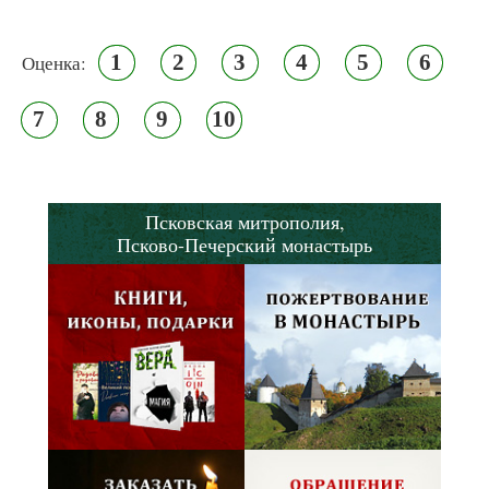
1
2
3
4
5
6
Оценка:
7
8
9
10
Псковская митрополия,
Псково-Печерский монастырь