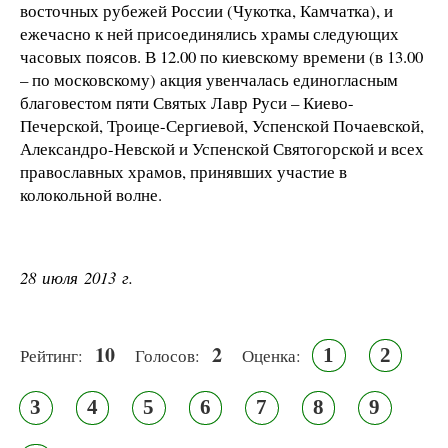
восточных рубежей России (Чукотка, Камчатка), и
ежечасно к ней присоединялись храмы следующих
часовых поясов. В 12.00 по киевскому времени (в 13.00
– по московскому) акция увенчалась единогласным
благовестом пяти Святых Лавр Руси – Киево-
Печерской, Троице-Сергиевой, Успенской Почаевской,
Александро-Невской и Успенской Святогорской и всех
православных храмов, принявших участие в
колокольной волне.
28 июля 2013 г.
10
2
1
2
Рейтинг:
Голосов:
Оценка:
3
4
5
6
7
8
9