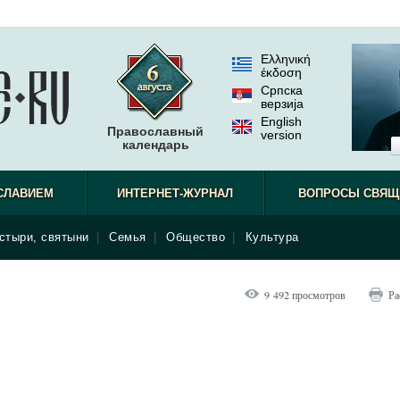
Ελληνική
έκδοση
Српска
верзиjа
English
Православный
version
календарь
СЛАВИЕМ
ИНТЕРНЕТ-ЖУРНАЛ
ВОПРОСЫ СВЯЩ
стыри, святыни
|
Семья
|
Общество
|
Культура
9 492 просмотров
Ра