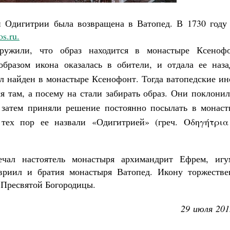
Роман Котов
 Одигитрии была возвращена в Ватопед. В 1730 году 
s.ru.
аружили, что образ находится в монастыре Ксенофо
образом икона оказалась в обители, и отдала ее наза
ыл найден в монастыре Ксенофонт. Тогда ватопедские и
я там, а посему на стали забирать образ. Они поклони
 затем приняли решение постоянно посылать в монаст
тех пор ее назвали «Одигитрией» (
греч. Οδηγήτρι
чал настоятель монастыря архимандрит Ефрем, игу
вриил и братия монастыря Ватопед. Икону торжестве
 Пресвятой Богородицы.
29 июля 201