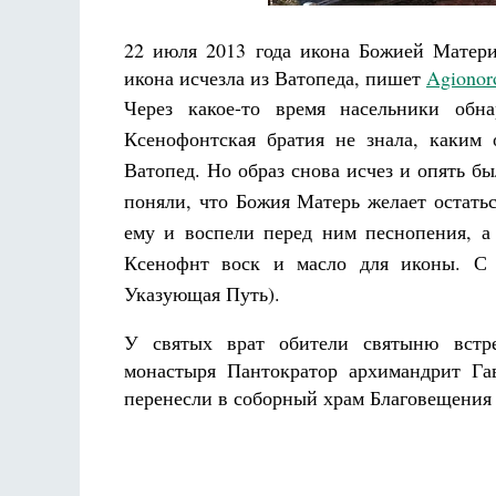
22 июля 2013 года икона Божией Матери
икона исчезла из Ватопеда, пишет
Agionoro
Через какое-то время насельники обн
Ксенофонтская братия не знала, каким 
Ватопед. Но образ снова исчез и опять б
поняли, что Божия Матерь желает остатьс
ему и воспели перед ним песнопения, а
Ксенофнт воск и масло для иконы. С 
Указующая Путь
).
У святых врат обители святыню встре
монастыря Пантократор архимандрит Га
перенесли в соборный храм Благовещения