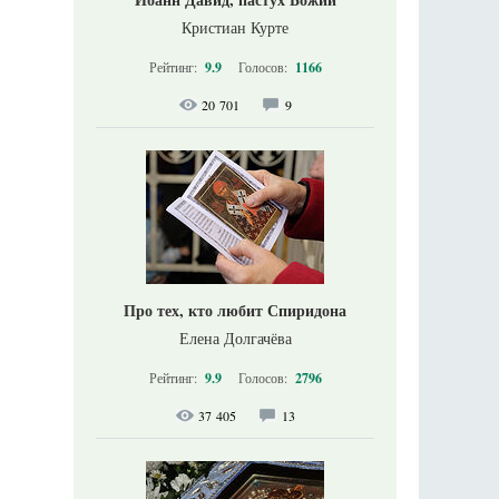
Кристиан Курте
Рейтинг:
9.9
Голосов:
1166
20 701
9
Про тех, кто любит Спиридона
Елена Долгачёва
Рейтинг:
9.9
Голосов:
2796
37 405
13