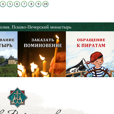
4
5
6
7
8
9
10
олия,
Псково-Печерский монастырь