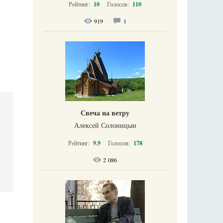
Рейтинг:
10
Голосов:
110
919
1
Свеча на ветру
Алексей Солоницын
Рейтинг:
9.9
Голосов:
178
2 086