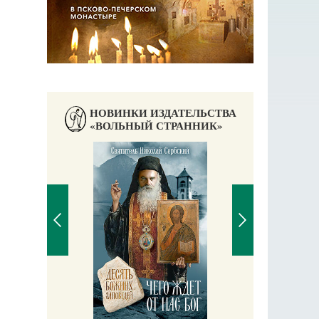
НОВИНКИ ИЗДАТЕЛЬСТВА
«ВОЛЬНЫЙ СТРАННИК»
П
Е
аучись у