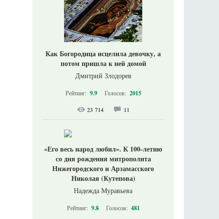
Как Богородица исцелила девочку, а
потом пришла к ней домой
Дмитрий Злодорев
Рейтинг:
9.9
Голосов:
2015
23 714
11
«Его весь народ любил». К 100-летию
со дня рождения митрополита
Нижегородского и Арзамасского
Николая (Кутепова)
Надежда Муравьева
Рейтинг:
9.8
Голосов:
481