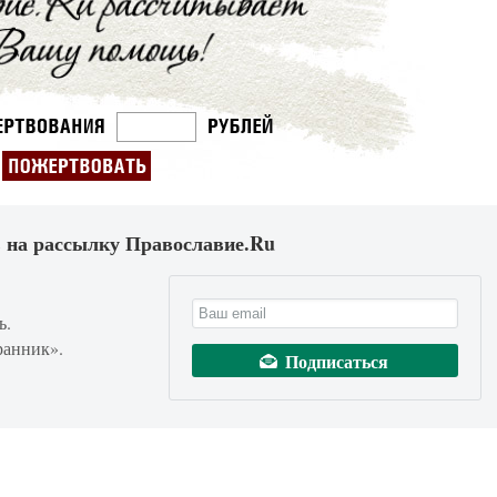
 на рассылку Православие.Ru
ь.
ранник».