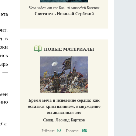
Чего ждет от нас Бог. 10 заповедей Божиих
эта
Святитель Николай Сербский
нт.
д в
ноки
НОВЫЕ МАТЕРИАЛЫ
лись
ырь
α —
мен
Бремя меча и исцеление сердца: как
нно
остаться христианином, вынужденно
останавливая зло
Свящ. Леонид Бартков
3 г.
Рейтинг:
9.8
Голосов:
158