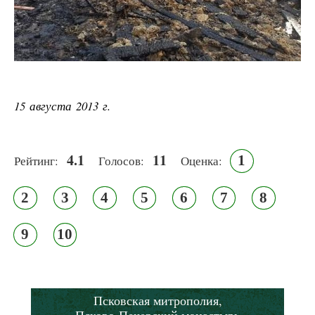
15 августа 2013 г.
4.1
11
1
Рейтинг:
Голосов:
Оценка:
2
3
4
5
6
7
8
9
10
Псковская митрополия,
Псково-Печерский монастырь