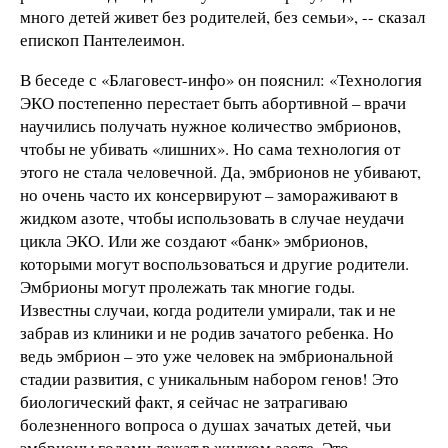
много детей живет без родителей, без семьи», -- сказал
епископ Пантелеимон.
В беседе с «Благовест-инфо» он пояснил: «Технология
ЭКО постепенно перестает быть абортивной – врачи
научились получать нужное количество эмбрионов,
чтобы не убивать «лишних». Но сама технология от
этого не стала человечной. Да, эмбрионов не убивают,
но очень часто их консервируют – замораживают в
жидком азоте, чтобы использовать в случае неудачи
цикла ЭКО. Или же создают «банк» эмбрионов,
которыми могут воспользоваться и другие родители.
Эмбрионы могут пролежать так многие годы.
Известны случаи, когда родители умирали, так и не
забрав из клиники и не родив зачатого ребенка. Но
ведь эмбрион – это уже человек на эмбриональной
стадии развития, с уникальным набором генов! Это
биологический факт, я сейчас не затрагиваю
болезненного вопроса о душах зачатых детей, чьи
эмбрионы годами лежат в жидком азоте. Это