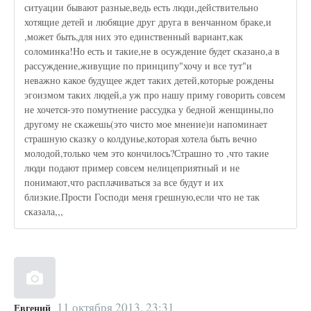
ситуации бывают разные,ведь есть люди,действительно
хотящие детей и любящие друг друга в венчанном браке,и
,может быть,для них это единственный вариант,как
соломинка!Но есть и такие,не в осуждение будет сказано,а в
рассуждение,живущие по принципу"хочу и все тут"и
неважно какое будущее ждет таких детей,которые рождены
эгоизмом таких людей,а уж про нашу приму говорить совсем
не хочется-это помутнение рассудка у бедной женщины,по
другому не скажешь(это чисто мое мнение)и напоминает
страшную сказку о колдунье,которая хотела быть вечно
молодой,только чем это кончилось?Страшно то ,что такие
люди подают пример совсем нелицеприятный и не
понимают,что расплачиваться за все будут и их
близкие.Прости Господи меня грешную,если что не так
сказала,,,
11 октября 2013, 23:31
Евгений