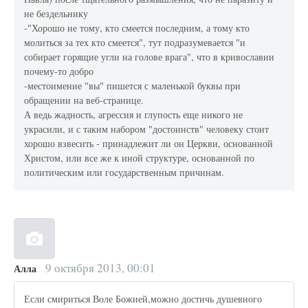
не бездельнику
-"Хорошо не тому, кто смеется последним, а тому кто
молиться за тех кто смеется", тут подразумевается "и
собирает горящие угли на голове врага", что в кривославии
почему-то добро
-местоимение "вы" пишется с маленькой буквы при
обращении на веб-странице.
А ведь жадность, агрессия и глупость еще никого не
украсили, и с таким набором "достоинств" человеку стоит
хорошо взвесить - принадлежит ли он Церкви, основанной
Христом, или все же к иной структуре, основанной по
политическим или гоcударственным причинам.
9 октября 2013, 00:01
Алла
Если смириться Воле Божией,можно достичь душевного