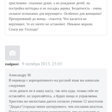
христианки- спасение души, а не рождение детей, не
постройка коттеджа и не посадка дерева. Бездетность - очень
сильное испытание для верующего. Особенно для женщины!
Претерпевший до конца - спасется. Что касается не
верующих, то их ничто не остановит. Никакие морали.
Спаси вас Господи!
9 октября 2013, 23:03
realguest
Александру М.
В переводе c корпоративного на русский язык вы написали
следующее
-если деньги не в нашу кассу, так хоть куда, только себе не
оставляйте, не укрепляйтесь, а будьте нищи и управляемы.
Христова же милостыня дается согласно учению 12 апостолов
"Дидахэ"(гораздо менее цитируемого, чем послания апостола
Павла) после тщательного размышления, что не паразиту и