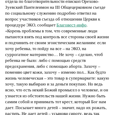
отдела по благотворительности епископ Орехово-
Зуевский Пантелеимон на III Общецерковном съезде
по социальному служению подробно ответил на
вопрос участников съезда об отношении Церкви к
процедуре ЭКО, сообщает
Благовест-инфо
.
«Корень проблемы в том, что современные люди
пытаются взять под контроль все стороны своей жизни
и подчинить ее своим эгоистическим желаниям: если
хочу ребенка, то пойду на все – на ЭКО, на
суррогатное материнство… Не хочу – сделаю, чтоб
ребенка не было: либо с помощью средств
предохранения, либо с помощью аборта. Захочу –
поменяю цвет кожи, захочу – изменю пол... Как будто
жизнь человеческая – это товар в супермаркете: какую
хочу, такую выбираю и за деньги покупаю. Но ведь
ясно, что есть некий Божий промысел о человеке, и он
узнается из обстоятельств нашей жизни. Нужно быть
самим собой и принимать тот крест, который Бог нам
дает. Посылает много детей – значит, надо их рожать,
растить. Не дает детей – усынови сироту, ведь так