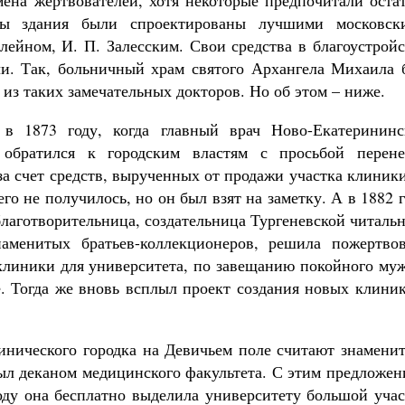
на жертвователей, хотя некоторые предпочитали остат
бы здания были спроектированы лучшими московск
лейном, И. П. Залесским. Свои средства в благоустрой
чи. Так, больничный храм святого Архангела Михаила 
из таких замечательных докторов. Но об этом – ниже.
 в 1873 году, когда главный врач Ново-Екатерининс
обратился к городским властям с просьбой перене
за счет средств, вырученных от продажи участка клиник
го не получилось, но он был взят на заметку. А в 1882 
благотворительница, создательница Тургеневской читаль
наменитых братьев-коллекционеров, решила пожертвов
 клиники для университета, по завещанию покойного му
. Тогда же вновь всплыл проект создания новых клиник
инического городка на Девичьем поле считают знаменит
был деканом медицинского факультета. С этим предложе
году она бесплатно выделила университету большой уча