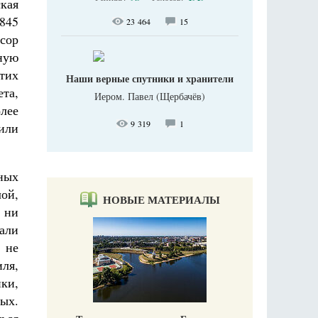
кая
845
23 464
15
ссор
ную
тих
Наши верные спутники и хранители
та,
Иером. Павел (Щербачёв)
лее
9 319
1
чили
ных
ой,
НОВЫЕ МАТЕРИАЛЫ
 ни
али
 не
ля,
ки,
ных.