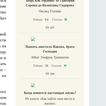
ься
Тверь как терапия: от Григория
Сороки до Валентина Сидорова
ими
Оксана Головко
ство
был
Рейтинг:
9.6
Голосов:
30
457
кой
сти
и на
Память апостола Иакова, брата
году
Господня
ни и
Аббат Эльфрик Грамматик
ать
Рейтинг:
10
Голосов:
39
жа –
410
 на
ого
Когда начнется настоящая жизнь?
нием
Из книги «Как найти свое место в
сток
жизни​»