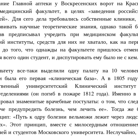
ние Главной аптеки у Воскресенских ворот на Крас
медицинский факультет, в целях «заведения российс
рей». Для сего дела требовались собственные клиники,
вивать научные теоретические знания, однако такой б
ав предписывал учредить при медицинском факульт
й институты, средств для них не хватало, как на пер
о до того, что однажды на факультете пришлось отмен
 всего один студент, и диспутировать ему было не с кем
ьтету все-таки выделили одну палату на 10 челове
и была его первая «клиническая база». А в 1805 году
твенный университетский Клинический институ
тделениями (он погиб в пожаре 1812 года). Именно в 
ровал знаменитые врачебные постулаты: о том, что сле
гче предупредить болезнь, чем лечить ее». Тогда же 
цип: «Путь к одру болезни вельможи лежит через людс
х». Этот принцип, вместе с милосердным отношение
ей и студентов Московского университета. Неслучайно,