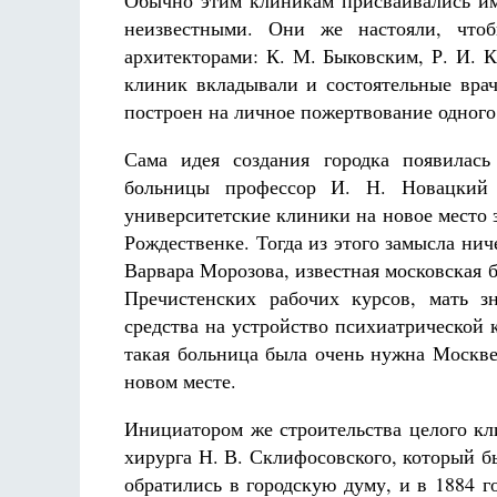
Обычно этим клиникам присваивались име
неизвестными. Они же настояли, что
архитекторами: К. М. Быковским, Р. И. К
клиник вкладывали и состоятельные вра
построен на личное пожертвование одного 
Сама идея создания городка появилась
больницы профессор И. Н. Новацкий 
университетские клиники на новое место 
Рождественке. Тогда из этого замысла ниче
Варвара Морозова, известная московская 
Пречистенских рабочих курсов, мать з
средства на устройство психиатрической
такая больница была очень нужна Москве
новом месте.
Инициатором же строительства целого кл
хирурга Н. В. Склифосовского, который 
обратились в городскую думу, и в 1884 