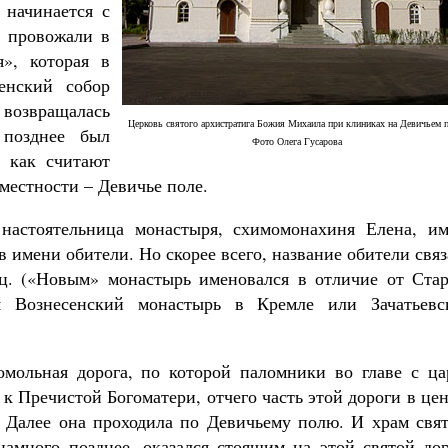
Роман Котов
 начинается с
у провожали в
», которая в
енский собор
 возвращалась
Церковь святого архистратига Божия Михаила при клиниках на Девичьем п
 позднее был
Фото Олега Гусарова
, как считают
местности – Девичье поле.
 настоятельница монастыря, схимомонахиня Елена, им
в имени обители. Но скорее всего, название обители свя
иц. («Новым» монастырь именовался в отличие от Стар
ся Вознесенский монастырь в Кремле или Зачатьевс
омольная дорога, по которой паломники во главе с ца
к Пречистой Богоматери, отчего часть этой дороги в це
 Далее она проходила по Девичьему полю. И храм свят
намного позднее, оказался стоящим на этой святой дор