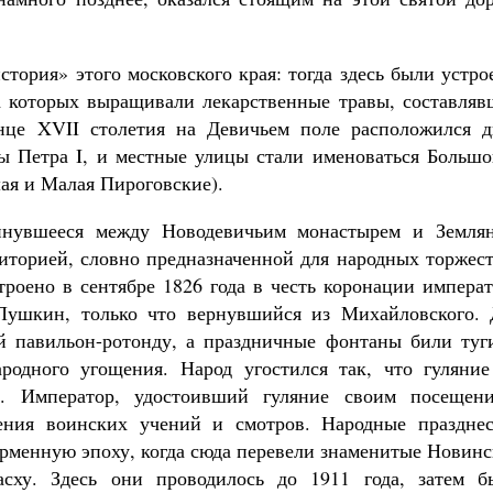
стория» этого московского края: тогда здесь были устр
а которых выращивали лекарственные травы, составляв
це XVII столетия на Девичьем поле расположился д
 Петра I, и местные улицы стали именоваться Большо
я и Малая Пироговские).
кинувшееся между Новодевичьим монастырем и Земля
риторией, словно предназначенной для народных торжес
троено в сентябре 1826 года в честь коронации импера
Пушкин, только что вернувшийся из Михайловского. 
й павильон-ротонду, а праздничные фонтаны били туг
родного угощения. Народ угостился так, что гуляние
. Император, удостоивший гуляние своим посещени
ения воинских учений и смотров. Народные празднес
орменную эпоху, когда сюда перевели знаменитые Новин
сху. Здесь они проводилось до 1911 года, затем б