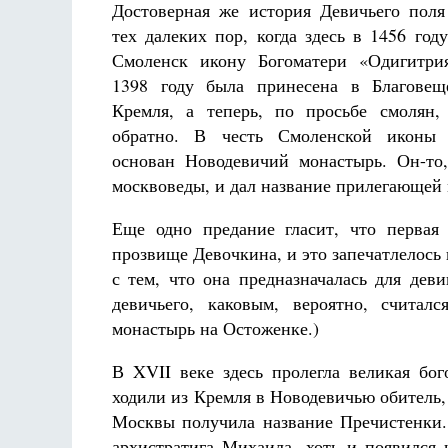
Достоверная же история Девичьего поля
тех далеких пор, когда здесь в 1456 год
Смоленск икону Богоматери «Одигитрия
1398 году была принесена в Благовещ
Кремля, а теперь, по просьбе смолян,
обратно. В честь Смоленской иконы
основан Новодевичий монастырь. Он-то
Разлуки не будет
Фредерика де Грааф
москвоведы, и дал название прилегающей 
Еще одно предание гласит, что первая
прозвище Девочкина, и это запечатлелось 
с тем, что она предназначалась для дев
девичьего, каковым, вероятно, считал
монастырь на Остоженке.)
В XVII веке здесь пролегла великая бог
ходили из Кремля в Новодевичью обитель, 
Москвы получила название Пречистенки.
архистратига Михаила, хоть и появился 