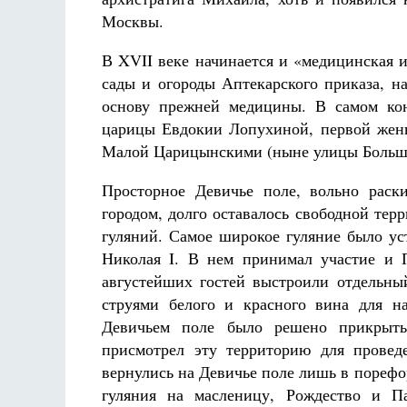
Москвы.
В XVII веке начинается и «медицинская и
сады и огороды Аптекарского приказа, н
основу прежней медицины. В самом кон
царицы Евдокии Лопухиной, первой жены
Малой Царицынскими (ныне улицы Больша
Просторное Девичье поле, вольно рас
городом, долго оставалось свободной тер
гуляний. Самое широкое гуляние было ус
Николая I. В нем принимал участие и 
августейших гостей выстроили отдельны
струями белого и красного вина для на
Девичьем поле было решено прикрыть
присмотрел эту территорию для провед
вернулись на Девичье поле лишь в пореф
гуляния на масленицу, Рождество и Па