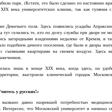
збили парк. (Кстати, это было сделано по настоянию вр
XIX века университетских клиник, так как гуляния с
ние Девичьего поля. Здесь появились усадьбы Апраксин
а тут селились те, кто по долгу службы при дворе не м
лись загородными владениями недалеко от Кремля, в та
ало подобием дачного поселения, где были и дворы знат
 с съемными квартирами на свежем воздухе. Здесь ж
Лажечников.
илась лишь в конце XIX века, когда здесь, на удоб
рритории, выстроили клинический городок Московск
читесь у русских!»
 вызвано давно назревшей потребностью медицинск
. Интересно, что Московский университет и начинал с