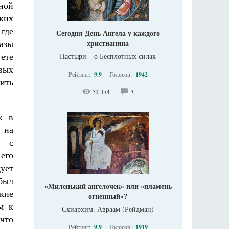
ной
ких
 где
Сегодня День Ангела у каждого
азы
христианина
ете
Пастыри – о Бесплотных силах
вых
Рейтинг:
9.9
Голосов:
1942
ить
52 174
3
.
к в
 на
т с
его
дует
был
«Миленький ангелочек» или «пламень
кие
огненный»?
м к
Схиархим. Авраам (Рейдман)
 что
Рейтинг:
9.9
Голосов:
1919