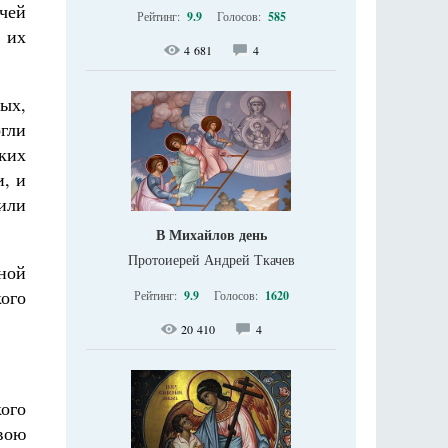
ачей
Рейтинг:
9.9
Голосов:
585
 их
4 681
4
ых,
огли
ких
и, и
или
В Михайлов день
Протоиерей Андрей Ткачев
ной
ого
Рейтинг:
9.9
Голосов:
1620
20 410
4
ого
вою