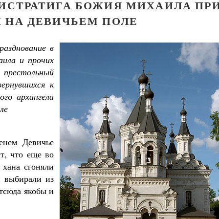
ХИСТРАТИГА БОЖИЯ МИХАИЛА ПР
 НА ДЕВИЧЬЕМ ПОЛЕ
разднование в
ила и прочих
 престольный
вернувшихся к
ого архангела
ле
енем Девичье
ит, что еще во
 хана сгоняли
 выбирали из
отсюда якобы и
Как найти своё место в жизни
Кирилл Мурышев
Великомученик Георгий Победоносец. Н
святого