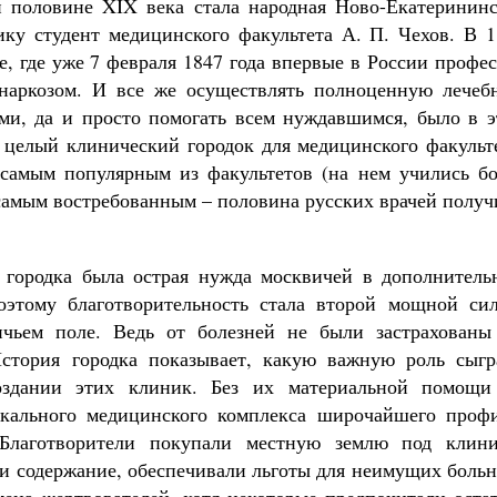
й половине XIX века стала народная Ново-Екатерининс
ику студент медицинского факультета А. П. Чехов. В 1
е, где уже 7 февраля 1847 года впервые в России профе
наркозом. И все же осуществлять полноценную лечеб
ми, да и просто помогать всем нуждавшимся, было в э
 целый клинический городок для медицинского факульте
 самым популярным из факультетов (на нем учились бо
и самым востребованным – половина русских врачей полу
 городка была острая нужда москвичей в дополнитель
оэтому благотворительность стала второй мощной сил
чьем поле. Ведь от болезней не были застрахованы
История городка показывает, какую важную роль сыгр
создании этих клиник. Без их материальной помощи
икального медицинского комплекса широчайшего профи
Благотворители покупали местную землю под клини
 и содержание, обеспечивали льготы для неимущих боль