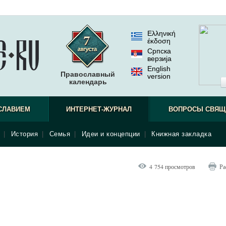
Ελληνική
έκδοση
Српска
верзиjа
English
Православный
version
календарь
СЛАВИЕМ
ИНТЕРНЕТ-ЖУРНАЛ
ВОПРОСЫ СВЯЩ
|
История
|
Семья
|
Идеи и концепции
|
Книжная закладка
4 754 просмотров
Ра