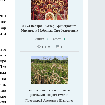
оены
шие
8 / 21 ноября – Собор Архистратига
вор
Михаила и Небесных Сил бесплотных
й и
Рейтинг:
10
Голосов:
4
134 000
4
ным
тв и
тора
Для
ими
 на
ем,
тва
Так плевелы переплетаются с
ростками доброго семени
ские
Протоиерей Александр Шаргунов
ыли