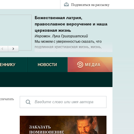
Подписаться на рассылку
Божественная латрия,
православное вероучение и наша
церковная жизнь
Иеромон. Лука Григориатский
Мы можем с уверенностью сказать, что
подлинная христианская жизнь, жизнь,
ведущая к обожению, истинная латрия, не
исчезли в наше время.
ЕННИКУ
НОВОСТИ
МЕДИА
спечатать