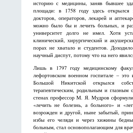
историю с медицины, заняв бывшее зда
площади: в 1758 году здесь открылся 
докторов, операторов, лекарей и аптека
можно было бы и лечить больных, и раз
университет долго не имел. Хотя уст
клинический, хирургический и акушерски
порах не хватало и студентов. Доходил
научный диспут, потому что на него явился
Лишь в 1797 году медицинскому факул
лефортовском военном госпитале – это 
Большой Никитской открылся собс
терапевтическим, родильным и глазным о
стенах профессор М. Я. Мудров сформули
«лечить не болезнь, а больного» и «ле
возрожден и другой, ныне забытый, прин
избы его челяди и через хижины бедны
больным, стал основополагающим для врач