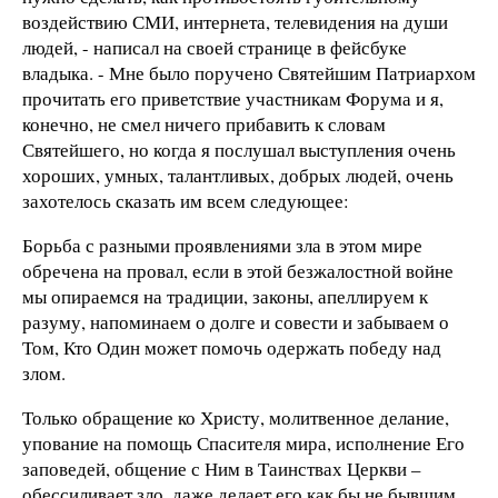
воздействию СМИ, интернета, телевидения на души
людей, - написал на своей странице в фейсбуке
владыка. - Мне было поручено Святейшим Патриархом
прочитать его приветствие участникам Форума и я,
конечно, не смел ничего прибавить к словам
Святейшего, но когда я послушал выступления очень
хороших, умных, талантливых, добрых людей, очень
захотелось сказать им всем следующее:
Борьба с разными проявлениями зла в этом мире
обречена на провал, если в этой безжалостной войне
мы опираемся на традиции, законы, апеллируем к
разуму, напоминаем о долге и совести и забываем о
Том, Кто Один может помочь одержать победу над
злом.
Только обращение ко Христу, молитвенное делание,
упование на помощь Спасителя мира, исполнение Его
заповедей, общение с Ним в Таинствах Церкви –
обессиливает зло, даже делает его как бы не бывшим.