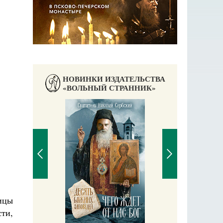
НОВИНКИ ИЗДАТЕЛЬСТВА
«ВОЛЬНЫЙ СТРАННИК»
Православный мальчик
ицы
Екатерина Баканова
ти,