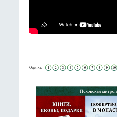
Оценка:
1
2
3
4
5
6
7
8
9
10
Псковская митроп