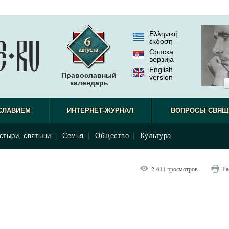
Ελληνική
έκδοση
Српска
верзиjа
English
Православный
version
календарь
СЛАВИЕМ
ИНТЕРНЕТ-ЖУРНАЛ
ВОПРОСЫ СВЯЩ
стыри, святыни
|
Семья
|
Общество
|
Культура
2 611 просмотров
Ра