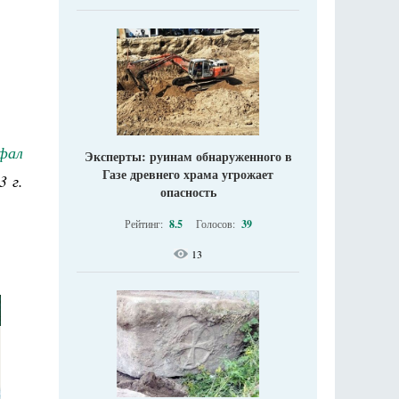
фал
Эксперты: руинам обнаруженного в
Газе древнего храма угрожает
3 г.
опасность
Рейтинг:
8.5
Голосов:
39
13