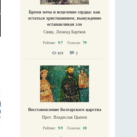
Бремя меча и исцеление сердца: как
остаться христианином, вынужденно
останавливая зло
Свящ. Леонид Бартков
Рейтинг:
9.7
Голосов:
79
835
2
Восстановление Болгарского царства
Прот. Владислав Цыпин
Рейтинг:
9.9
Голосов:
10