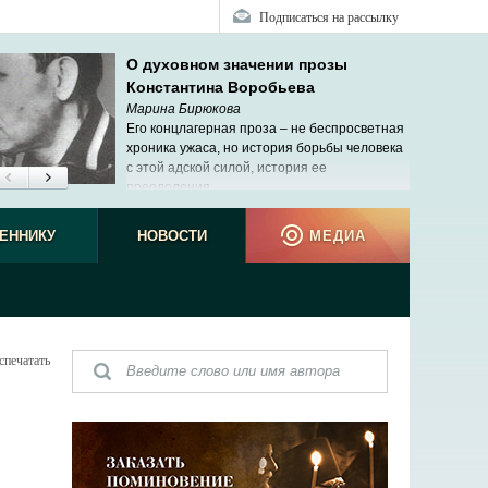
Подписаться на рассылку
О духовном значении прозы
Константина Воробьева
Марина Бирюкова
Его концлагерная проза – не беспросветная
хроника ужаса, но история борьбы человека
с этой адской силой, история ее
преодоления.
ЕННИКУ
НОВОСТИ
МЕДИА
спечатать