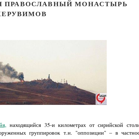
ЯН ПРАВОСЛАВНЫЙ МОНАСТЫРЬ
ХЕРУВИМОВ
йя,
находящийся 35-и километрах от сирийской стол
оруженных группировок т.н. "оппозиции" – в частнос
ученик Георгий Победоносец. Научись у
святого