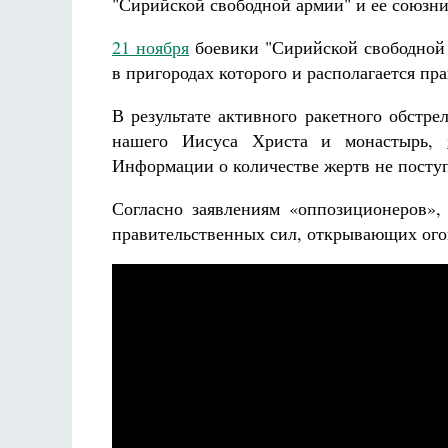
"Сирийской свободной армии" и ее союзни
аф
Как найти своё место в жизни
21 ноября
боевики "Сирийской свободной 
Кирилл Мурышев
в пригородах которого и располагается пр
В результате активного ракетного обстр
нашего Иисуса Христа и монастырь,
Информации о количестве жертв не посту
Согласно заявлениям «оппозиционеров»,
правительственных сил, открывающих ого