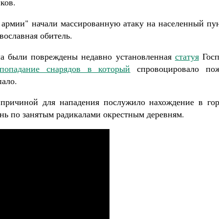
ков.
Роман Котов
Чего ждет от нас Бог. 10 заповедей
Святитель Николай Сербс
армии" начали массированную атаку на населенный пун
авославная обитель.
ела были повреждены недавно установленная
статуя
Госп
попадание снарядов в который
спровоцировало пож
пало.
 причиной для нападения послужило нахождение в гор
нь по занятым радикалами окрестным деревням.