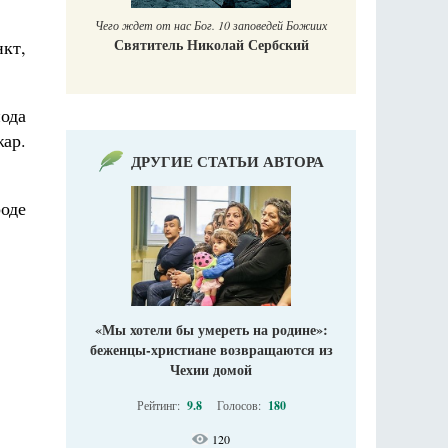
Печорские и
 Божиих
Галин
кий
кт,
Е
ода
ар.
ДРУГИЕ СТАТЬИ АВТОРА
оде
«Мы хотели бы умереть на родине»:
беженцы-христиане возвращаются из
Чехии домой
Рейтинг:
9.8
Голосов:
180
120