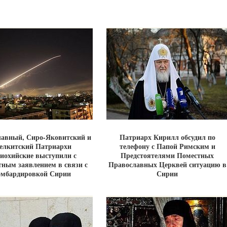
авный, Сиро-Яковитский и
Патриарх Кирилл обсудил по
елкитский Патриархи
телефону с Папой Римским и
иохийские выступили с
Предстоятелями Поместных
тным заявлением в связи с
Православных Церквей ситуацию в
омбардировкой Сирии
Сирии