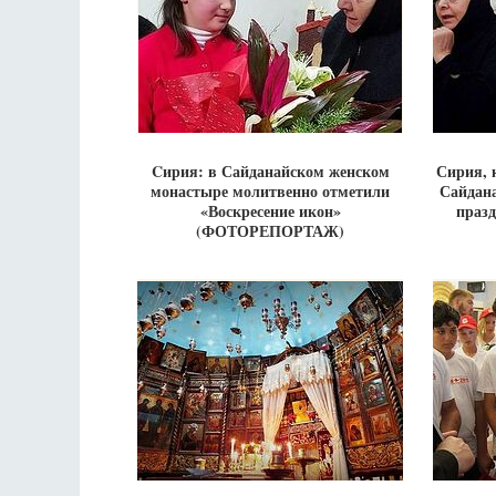
Cирия: в Сайданайском женском
Сирия, к
монастыре молитвенно отметили
Сайдан
«Воскресение икон»
праз
(ФОТОРЕПОРТАЖ)