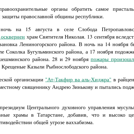
Роман Котов
авоохранительные органы обратить самое присталь
Как найти своё место в жизни
Кирилл Мурышев
я защиты православной общины республики.
ночь на 15 августа в селе Слобода Петропавловс
 осквернен
храм Святителя Николая. 13 сентября вследс
вановка Лениногорского района. В ночь на 14 ноября б
ле Соколка Бугульминского района, а 17 ноября подожж
шешминского района. 28 и 29 ноября
пожары произошл
 Крещеные Казыли Рыбнослободского района.
ческой организации
"Ат-Такфир ва аль-Хиджра"
в райцен
местному священнику Андрею Зинькову и пытались подж
президиум Центрального духовного управления мусуль
вные храмы в Татарстане, добавив, что и высоко це
тиводействии общей угрозе ваххабизма.