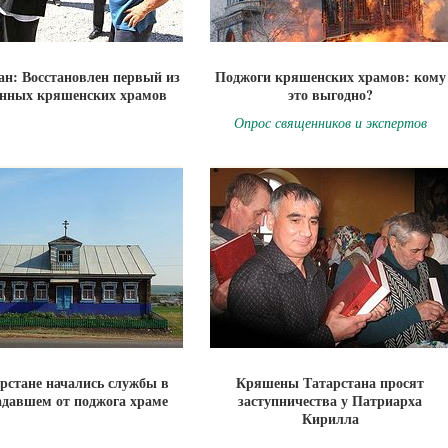
ан: Восстановлен первый из
Поджоги кряшенских храмов: кому
нных кряшенских храмов
это выгодно?
Опрос священников и экспертов
рстане начались службы в
Кряшены Татарстана просят
адавшем от поджога храме
заступничества у Патриарха
Кирилла