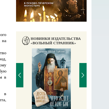
ого
НОВИНКИ ИЗДАТЕЛЬСТВА
 на
«ВОЛЬНЫЙ СТРАННИК»
тво
од,
ому
бую
ом в
я в
П
та,
Е
аучись у