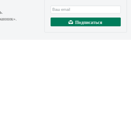
ь.
ранник».