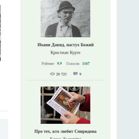
Иоанн Давид, пастух Божий
Кристиан Курте
Рейтинг:
9.9
Голосов:
1167
20 723
9
Про тех, кто любит Спиридона
Елена Долгачёва