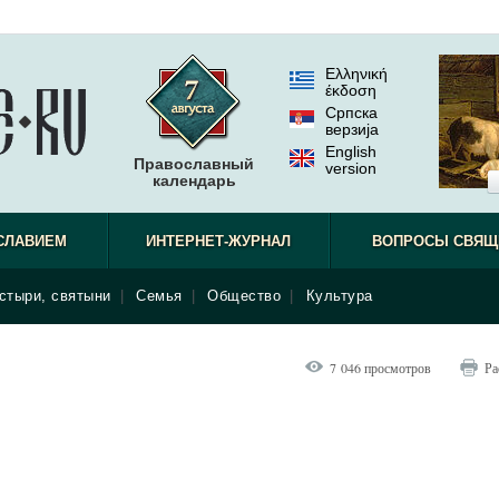
Ελληνική
έκδοση
Српска
верзиjа
English
Православный
version
календарь
СЛАВИЕМ
ИНТЕРНЕТ-ЖУРНАЛ
ВОПРОСЫ СВЯЩ
стыри, святыни
|
Семья
|
Общество
|
Культура
7 046 просмотров
Ра