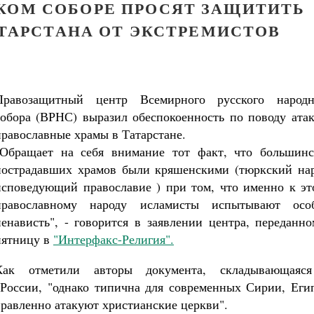
КОМ СОБОРЕ ПРОСЯТ ЗАЩИТИТЬ
ТАРСТАНА ОТ ЭКСТРЕМИСТОВ
Правозащитный центр Всемирного русского народн
собора (ВРНС) выразил обеспокоенность по поводу атак
православные храмы в Татарстане.
"Обращает на себя внимание тот факт, что большинс
пострадавших храмов были кряшенскими (тюркский нар
исповедующий православие ) при том, что именно к эт
православному народу исламисты испытывают осо
ненависть", - говорится в заявлении центра, переданн
пятницу в
"Интерфакс-Религия".
Как отметили авторы документа, складывающаяс
 России, "однако типична для современных Сирии, Егип
правленно атакуют христианские церкви".
Великомученик Георгий Победоносец. Н
святого