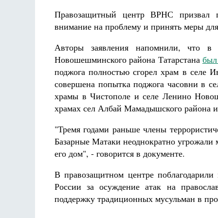
Разлуки не будет
Фредерика де Грааф
Правозащитный центр ВРНС призвал пр
внимание на проблему и принять меры дл
Авторы заявления напомнили, что в 
Новошешминского района Татарстана
был
поджога полностью сгорел храм в селе И
совершена попытка поджога часовни в се
храмы в Чистополе и селе Ленино Ново
храмах сел Албай Мамадышского района и
"Тремя годами раньше члены террористи
Базарные Матаки неоднократно угрожали 
его дом", - говорится в документе.
В правозащитном центре поблагодарили 
России за осуждение атак на правосла
поддержку традиционных мусульман в про