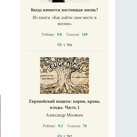
Когда начнется настоящая жизнь?
Из книги «Как найти свое место в
жизни​»
Рейтинг:
9.8
Голосов:
119
1 704
Европейский нацизм: корни, крона,
плоды. Часть 1
Александр Мосякин
Рейтинг:
9.3
Голосов:
74
1 792