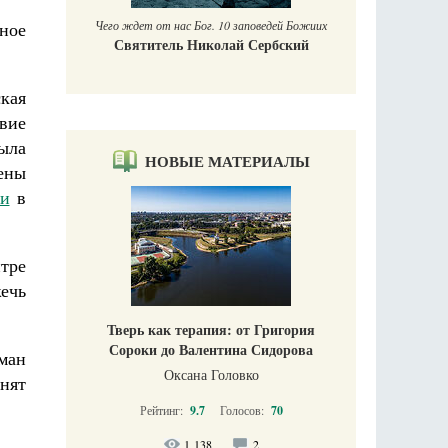
ное
Чего ждет от нас Бог. 10 заповедей Божиих
Святитель Николай Сербский
кая
твие
ыла
НОВЫЕ МАТЕРИАЛЫ
ены
и
в
тре
ечь
Тверь как терапия: от Григория
Сороки до Валентина Сидорова
ман
Оксана Головко
нят
Рейтинг:
9.7
Голосов:
70
1 138
2