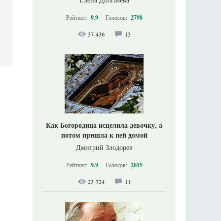
Рейтинг:
9.9
Голосов:
2798
37 436
13
Как Богородица исцелила девочку, а
потом пришла к ней домой
Дмитрий Злодорев
Рейтинг:
9.9
Голосов:
2015
23 724
11