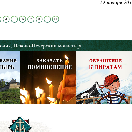
29 ноября 201
4
5
6
7
8
9
10
олия,
Псково-Печерский монастырь