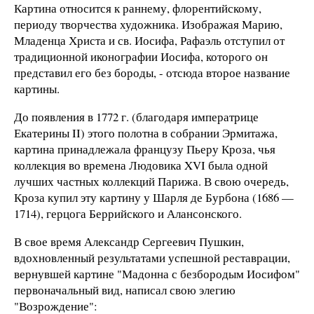
Картина относится к раннему, флорентийскому,
периоду творчества художника. Изображая Марию,
Младенца Христа и св. Иосифа, Рафаэль отступил от
традиционной иконографии Иосифа, которого он
представил его без бороды, - отсюда второе название
картины.
До появления в 1772 г. (благодаря императрице
Екатерины II) этого полотна в собрании Эрмитажа,
картина принадлежала французу Пьеру Кроза, чья
коллекция во времена Людовика XVI была одной
лучших частных коллекций Парижа. В свою очередь,
Кроза купил эту картину у Шарля де Бурбона (1686 —
1714), герцога Беррийского и Алансонского.
В свое время Александр Сергеевич Пушкин,
вдохновленный результатами успешной реставрации,
вернувшей картине "Мадонна с безбородым Иосифом"
первоначальный вид, написал свою элегию
"Возрождение":