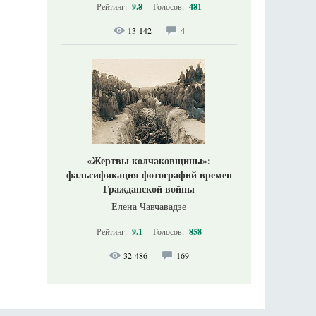
Рейтинг:
9.8
Голосов:
481
13 142
4
«Жертвы колчаковщины»:
фальсификация фотографий времен
Гражданской войны
Елена Чавчавадзе
Рейтинг:
9.1
Голосов:
858
32 486
169