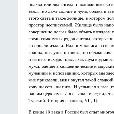
подхватили два ангела и подняли высоко в 
земля, но даже солнце и луна, облака и зв
этого света в такое жилище, в котором пол
простор неописуемый. Жилище было напол
совершенно нельзя было объять взглядом 
среди сомкнутых рядов ангелы, которые ш
созерцали издали. Над ним нависало сверх
солнца, ни луны, ни звезд, но облако сиял
и из него исходил глас, „как шум вод мно
мужи, одетые в священнические и мирские
мученики и исповедники, которых мы здесь,
мне приказали, меня окутал такой сладкий 
хочу ни есть, ни пить. И услышал я глас, 
нашим церквам». И я слышал глас; видеть ж
Турский. История франков, VII, 1).
В конце 19 века в России был опыт много