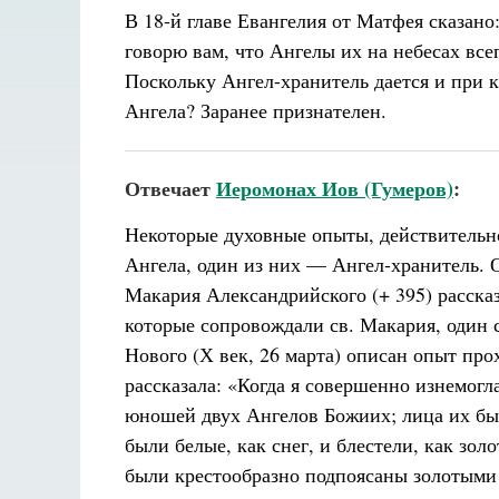
В 18-й главе Евангелия от Матфея сказано
говорю вам, что Ангелы их на небесах все
Поскольку Ангел-хранитель дается и при к
Ангела? Заранее признателен.
Отвечает
Иеромонах Иов (Гумеров)
:
Некоторые духовные опыты, действительно
Ангела, один из них — Ангел-хранитель. 
Макария Александрийского (+ 395) рассказ
которые сопровождали св. Макария, один 
Нового (Х век, 26 марта) описан опыт пр
рассказала: «Когда я совершенно изнемогл
юношей двух Ангелов Божиих; лица их был
были белые, как снег, и блестели, как зол
были крестообразно подпоясаны золотыми 