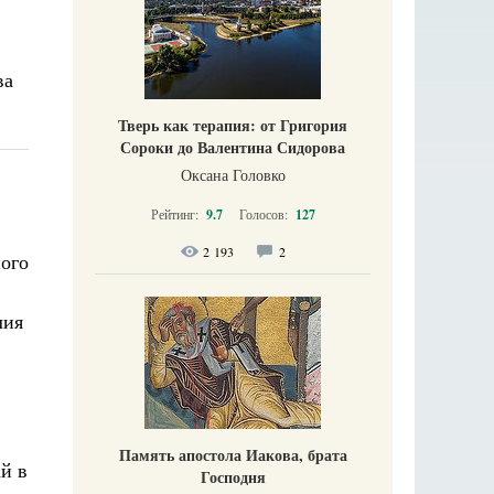
ва
Тверь как терапия: от Григория
Сороки до Валентина Сидорова
Оксана Головко
Рейтинг:
9.7
Голосов:
127
2 193
2
ного
лия
Память апостола Иакова, брата
й в
Господня