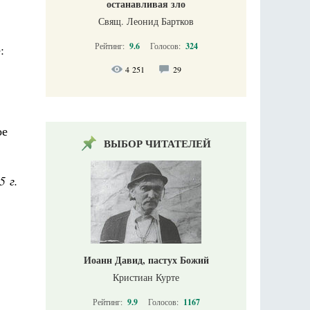
останавливая зло
Свящ. Леонид Бартков
Рейтинг:
9.6
Голосов:
324
:
4 251
29
ое
ВЫБОР ЧИТАТЕЛЕЙ
5 г.
Иоанн Давид, пастух Божий
Кристиан Курте
Рейтинг:
9.9
Голосов:
1167