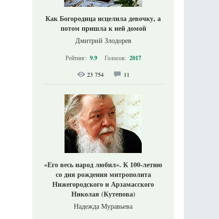
Как Богородица исцелила девочку, а
потом пришла к ней домой
Дмитрий Злодорев
Рейтинг:
9.9
Голосов:
2017
23 754
11
«Его весь народ любил». К 100-летию
со дня рождения митрополита
Нижегородского и Арзамасского
Николая (Кутепова)
Надежда Муравьева