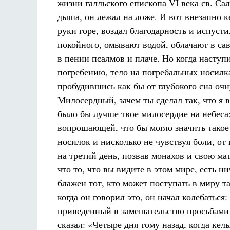
жизни галльского епископа VI века св. С
дыша, он лежал на ложе. И вот внезапно ке
руки горе, воздал благодарность и испусти
покойного, омывают водой, облачают в са
в пении псалмов и плаче. Но когда наступ
погребению, тело на погребальных носилк
пробудившись как бы от глубокого сна очну
Милосердный, зачем ты сделал так, что я 
было бы лучше твое милосердие на небеса
вопрошающей, что бы могло значить такое 
носилок и нисколько не чувствуя боли, от 
на третий день, позвав монахов и свою мат
что то, что вы видите в этом мире, есть н
блажен тот, кто может поступать в миру т
когда он говорил это, он начал колебаться
приведенный в замешательство просьбами 
сказал: «Четыре дня тому назад, когда ке