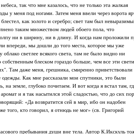
небеса, так что мне казалось, что не только эта жалкая
езды у меня под ногами. Затем меня ввели через ворота яр
 блестел, как золото и серебро; свет там был невыразимы
нено таким множеством людей обоего пола, что
толпу ни в ширину, ни в длину. И когда нам проложили п
ли впереди, мы дошли до того места, которое мы уже
у облако светлее всякого света, там не было видно ни
о собственным блеском гораздо больше, чем все эти свети
гих". Там даже меня, грешника, смиренно приветствовали
 одежды. Как мне рассказали мои спутники, это были
 на земле, глубоко почитаем. И вот когда я встал там, гд
аромат и я так насытился этой сладостью, что до сих пор
говорящий: «Да возвратится сей в мир, ибо он надобен
е того, кто говорил, я отнюдь не мог» (св. Григорий
часового пребывания души вне тела. Автор К.Икскуль то