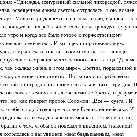
альвия: «Однажды, изнуренный сильной лихорадкой, тяже
лья, освещенная ярким светом, сотряслась, и он, воздев
л дух. Монахи, рыдая вместе с его матерью, выносят тел
ван, кладут на погребальные носилки и проводят целую н
ило утро и когда все было готово к торжественному
ах начало шевелиться. И вот щеки порозовели, муж,
лся, открыл глаза, поднял руки и сказал: «О Господи
вернулся в это мрачное место земного обиталища? Для ме
х, чем жалкая жизнь в этом мире». Братии, пораженной и
чудо, он ничего не ответил. Но, встав с погребальных
которой он страдал, он провел без еды и питья три дня. 
ь, он сказал: «Внемлите, любезнейшие братья, и разумей
ичто, но, как говорит пророк Соломон: „Все — суета". И
ак, чтобы сподобиться зреть славу Божию на небесах». И
: продолжать ли ему дальше или молчать. Он молчал, но,
братии о том, чтобы он поведал о виденном, [наконец]
лья сотряслась и вы увидели меня бездыханным, меня