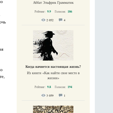
ло
Аббат Эльфрик Грамматик
Рейтинг:
9.9
Голосов:
186
о
2 052
4
очь
ня
Когда начнется настоящая жизнь?
Но
Из книги «Как найти свое место в
те,
жизни​»
Рейтинг:
9.8
Голосов:
194
3 059
1