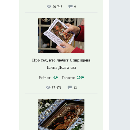
20 745
9
Про тех, кто любит Спиридона
Елена Долгачёва
Рейтинг:
9.9
Голосов:
2799
37 471
13