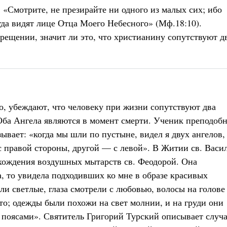
: «Смотрите, не презирайте ни одного из малых сих; ибо
гда видят лице Отца Моего Небесного» (Мф.18:10).
рещении, значит ли это, что христианину сопутствуют д
, убеждают, что человеку при жизни сопутствуют два
Оба Ангела являются в момент смерти. Ученик преподоб
ывает: «когда мы шли по пустыне, видел я двух ангелов,
с правой стороны, другой — с левой». В Житии св. Васи
охождения воздушных мытарств св. Феодорой. Она
а, то увидела подходивших ко мне в образе красивых
и светлые, глаза смотрели с любовью, волосы на голове
ото; одежды были похожи на свет молнии, и на груди они
поясами». Святитель Григорий Турский описывает случа