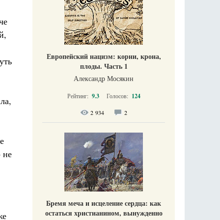
че
й,
Европейский нацизм: корни, крона,
уть
плоды. Часть 1
Александр Мосякин
Рейтинг:
9.3
Голосов:
124
ла,
2 934
2
е
 не
Бремя меча и исцеление сердца: как
остаться христианином, вынужденно
же