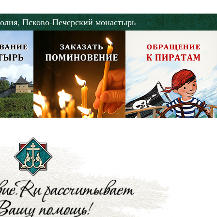
Роман Котов
Чего ждет от нас Бог. 10 заповедей
олия,
Псково-Печерский монастырь
Святитель Николай Сербс