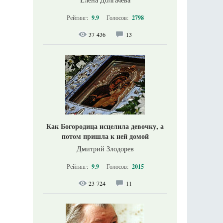
Рейтинг:
9.9
Голосов:
2798
37 436
13
Как Богородица исцелила девочку, а
потом пришла к ней домой
Дмитрий Злодорев
Рейтинг:
9.9
Голосов:
2015
23 724
11