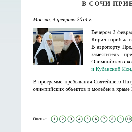
В СОЧИ ПРИ
Москва, 4 февраля 2014 г.
Вечером 3 февра
Кирилл прибыл в
В аэропорту Пре
заместитель п
Олимпийского ко
и Кубанский Иси
В программе пребывания Святейшего Патр
олимпийских объектов и молебен в храме 
Оценка:
1
2
3
4
5
6
7
8
9
10
Великом