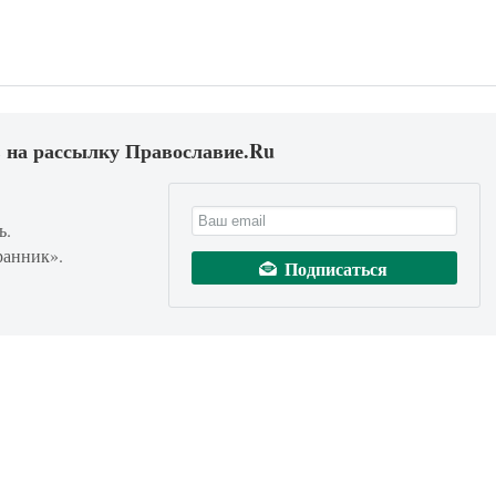
 на рассылку Православие.Ru
ь.
ранник».