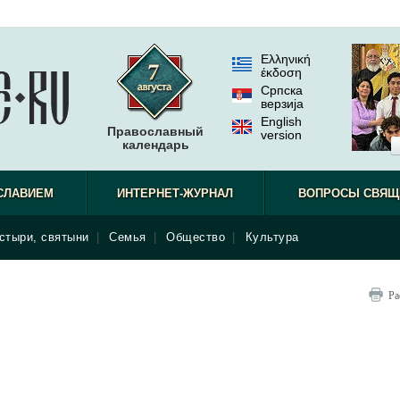
Ελληνική
έκδοση
Српска
верзиjа
English
Православный
version
календарь
СЛАВИЕМ
ИНТЕРНЕТ-ЖУРНАЛ
ВОПРОСЫ СВЯЩ
стыри, святыни
|
Семья
|
Общество
|
Культура
Ра