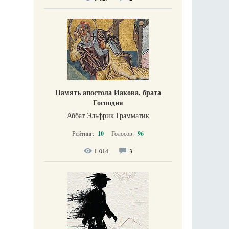
Память апостола Иакова, брата
Господня
Аббат Эльфрик Грамматик
Рейтинг:
10
Голосов:
96
1 014
3