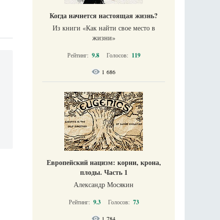
Когда начнется настоящая жизнь?
Из книги «Как найти свое место в
жизни​»
Рейтинг:
9.8
Голосов:
119
1 686
Европейский нацизм: корни, крона,
плоды. Часть 1
Александр Мосякин
Рейтинг:
9.3
Голосов:
73
1 784