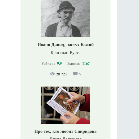
Иоанн Давид, пастух Божий
Кристиан Курте
Рейтинг:
9.9
Голосов:
1167
20 723
9
Про тех, кто любит Спиридона
Елена Долгачёва