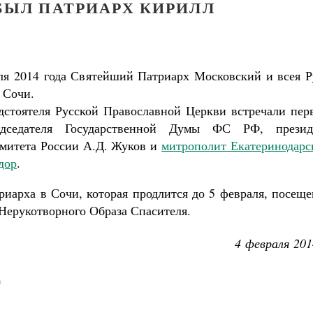
БЫЛ ПАТРИАРХ КИРИЛЛ
ля 2014 года Святейший Патриарх Московский и всея Р
 Сочи.
дстоятеля Русской Православной Церкви встречали пер
редседателя Государственной Думы ФС РФ, презид
митета России А.Д. Жуков и
митрополит Екатеринодарс
дор
.
иарха в Сочи, которая продлится до 5 февраля, посеще
Нерукотворного Образа Спасителя.
4 февраля 201
ученик Георгий Победоносец. Научись у
святого