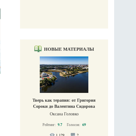
Печорские и
 Божиих
Галин
кий
Е
НОВЫЕ МАТЕРИАЛЫ
Тверь как терапия: от Григория
Сороки до Валентина Сидорова
Оксана Головко
Рейтинг:
9.7
Голосов:
69
1 129
2