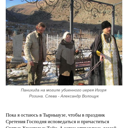
Панихида на могиле убиенного иерея Игоря 
Розина. Слева - Александр Волощук
Пока я остаюсь в Тырныаузе, чтобы в праздник
Сретения Господня исповедаться и причаститься
Святых Христовых Тайн. А затем отправлюсь домой —