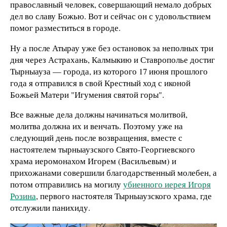
православный человек, совершающий немало добрых
дел во славу Божью. Вот и сейчас он с удовольствием
помог разместиться в городе.
Ну а после Атырау уже без остановок за неполных три
дня через Астрахань, Калмыкию и Ставрополье достиг
Тырныауза — города, из которого 17 июня прошлого
года я отправился в свой Крестный ход с иконой
Божьей Матери "Игумения святой горы".
Все важные дела должны начинаться молитвой,
молитва должна их и венчать. Поэтому уже на
следующий день после возвращения, вместе с
настоятелем тырныаузского Свято-Георгиевского
храма иеромонахом Игорем (Васильевым) и
прихожанами совершили благодарственный молебен, а
потом отправились на могилу
убиенного иерея Игоря
Розина
, первого настоятеля Тырныаузского храма, где
отслужили панихиду.