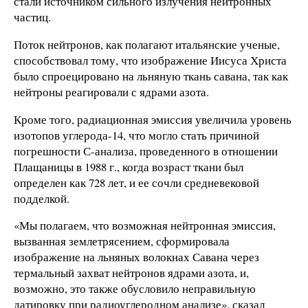
стали источником сильного излучения нейтронных
частиц.
Поток нейтронов, как полагают итальянские ученые,
способствовал тому, что изображение Иисуса Христа
было спроецировано на льняную ткань савана, так как
нейтроны реагировали с ядрами азота.
Кроме того, радиационная эмиссия увеличила уровень
изотопов углерода-14, что могло стать причиной
погрешности С-анализа, проведенного в отношении
Плащаницы в 1988 г., когда возраст ткани был
определен как 728 лет, и ее сочли средневековой
подделкой.
«Мы полагаем, что возможная нейтронная эмиссия,
вызванная землетрясением, сформировала
изображение на льняных волокнах Савана через
термальный захват нейтронов ядрами азота, и,
возможно, это также обусловило неправильную
датировку при радиоуглеродном анализе», сказал