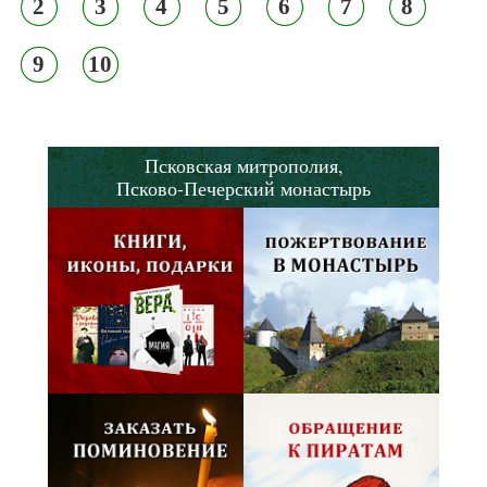
2
3
4
5
6
7
8
9
10
Псковская митрополия,
Псково-Печерский монастырь