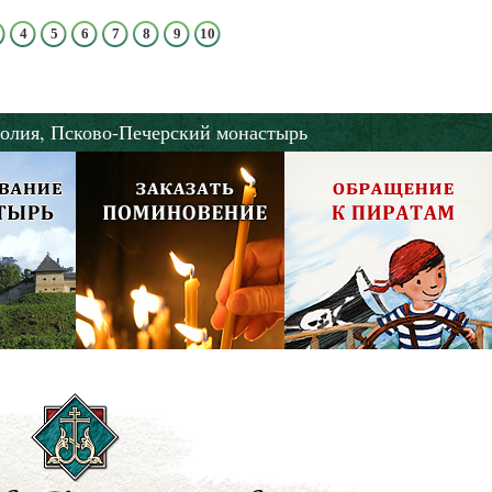
4
5
6
7
8
9
10
олия,
Псково-Печерский монастырь