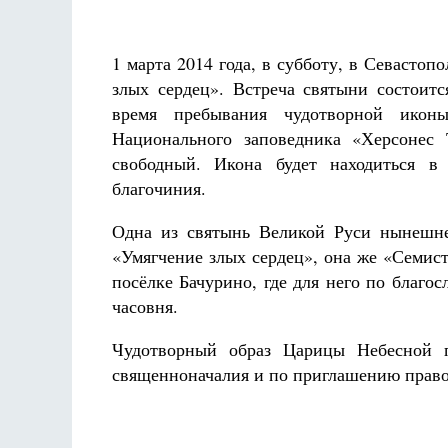
Разлуки не будет
Фредерика де Грааф
1 марта 2014 года, в субботу, в Севасто
злых сердец». Встреча святыни состоитс
время пребывания чудотворной икон
Национального заповедника «Херсонес
свободный. Икона будет находиться в
благочиния.
Одна из святынь Великой Руси нынешне
«Умягчение злых сердец», она же «Семис
посёлке Бачурино, где для него по благ
часовня.
Чудотворный образ Царицы Небесной п
священноначалия и по приглашению прав