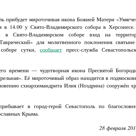
Роман Котов
Как найти своё место в жизни
Кирилл Мурышев
поль прибудет мироточивая икона Божией Матери «Умягч
я в 14.00 у Свято-Владимирского собора в Херсонесе.
ы в Свято-Владимирском соборе вход на террито
 Таврический» для молитвенного поклонения святын
 соборе сутки,
сообщает
пресс-служба Севастопольск
го времени — чудотворная икона Пресвятой Богород
трельная». Её мироточивый образ находится в подмоско
ословению схиархимандрита Илия (Ноздрина) сооружён х
рибывает в город-герой Севастополь по благослове
ославных Крыма.
28 февраля 201