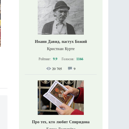
Иоанн Давид, пастух Божий
Кристиан Курте
Рейтинг:
9.9
Голосов:
1166
20 705
9
Про тех, кто любит Спиридона
Елена Долгачёва