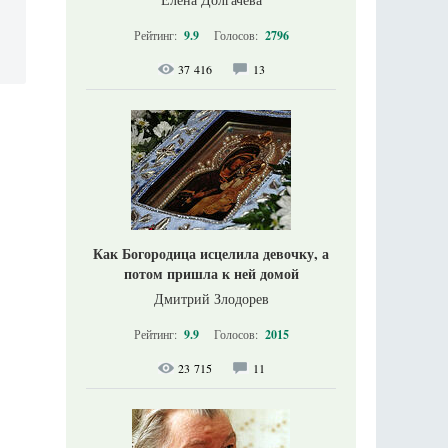
Рейтинг:
9.9
Голосов:
2796
37 416
13
Как Богородица исцелила девочку, а
потом пришла к ней домой
Дмитрий Злодорев
Рейтинг:
9.9
Голосов:
2015
23 715
11