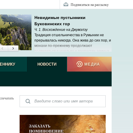
Подписаться на рассылку
Невидимые пустынники
Буковинских гор
Ч. 1. Восхождение на Джумэлэу
Традиция отшельничества в Румынии не
прерывалась никогда. Она жива до сих пор, и
монахи по-прежнему продолжают
подвизаться в ущельях и пропастях земных.
ЕННИКУ
НОВОСТИ
МЕДИА
спечатать