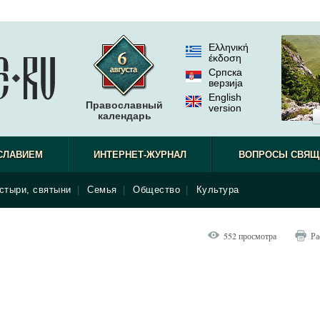
Ελληνική
έκδοση
Српска
верзиjа
English
Православный
version
календарь
СЛАВИЕМ
ИНТЕРНЕТ-ЖУРНАЛ
ВОПРОСЫ СВЯЩ
стыри, святыни
|
Семья
|
Общество
|
Культура
552 просмотра
Ра