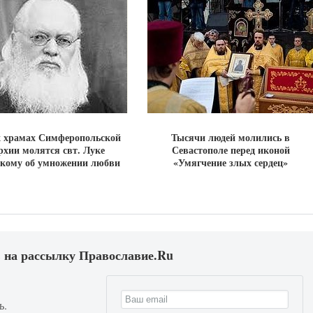
х храмах Симферопольской
Тысячи людей молились в
рхии молятся свт. Луке
Севастополе перед иконой
кому об умножении любви
«Умягчение злых сердец»
 на рассылку Православие.Ru
ь.