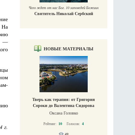
Чего ждет от нас Бог. 10 заповедей Божиих
Святитель Николай Сербский
ение
 На
рию
е —
НОВЫЕ МАТЕРИАЛЫ
ого
ицы
вном
рам-
Тверь как терапия: от Григория
нию
Сороки до Валентина Сидорова
Оксана Головко
Рейтинг:
10
Голосов:
4
4 г.
49