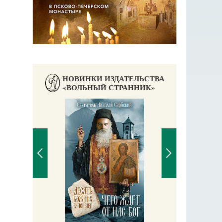
НОВИНКИ ИЗДАТЕЛЬСТВА
«ВОЛЬНЫЙ СТРАННИК»
П
Е
аучись у