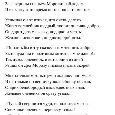
За северным сияньем Морозко наблюдал.
И в сказку в это время он так попасть мечтал.
Услышал он от птичек, что очень далеко
Живет волшебник щедрый, творит он лишь добро.
Он дарит детям сказку, подарки и мечты,
Желания исполняет, он доктор доброты.
«Попасть бы в эту сказку и там творить добро,
Быть нужным и полезным хотелось мне давно!»
Так думал олененок, и вот в один из дней
Решил он Дед Морозу письмо писать скорей.
Мохнатеньким копытцем о льдинку постучал,
И с птицами он весточку волшебнику послал.
Старик белобородый язык животных знал.
Желанье олененка он сразу угадал.
«Пускай свершится чудо, исполнится мечта –
Снежинки олененка перенесут сюда!