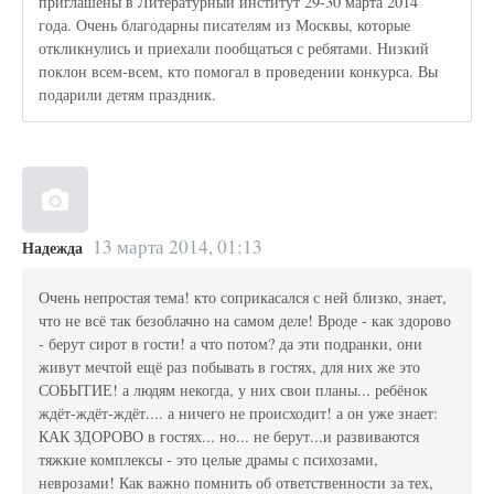
приглашены в Литературный институт 29-30 марта 2014
года. Очень благодарны писателям из Москвы, которые
откликнулись и приехали пообщаться с ребятами. Низкий
поклон всем-всем, кто помогал в проведении конкурса. Вы
подарили детям праздник.
13 марта 2014, 01:13
Надежда
Очень непростая тема! кто соприкасался с ней близко, знает,
что не всё так безоблачно на самом деле! Вроде - как здорово
- берут сирот в гости! а что потом? да эти подранки, они
живут мечтой ещё раз побывать в гостях, для них же это
СОБЫТИЕ! а людям некогда, у них свои планы... ребёнок
ждёт-ждёт-ждёт.... а ничего не происходит! а он уже знает:
КАК ЗДОРОВО в гостях... но... не берут...и развиваются
тяжкие комплексы - это целые драмы с психозами,
неврозами! Как важно помнить об ответственности за тех,