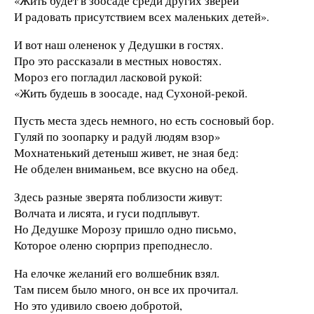
«Жить будет в зоосаде среди других зверей
И радовать присутствием всех маленьких детей».
И вот наш олененок у Дедушки в гостях.
Про это рассказали в местных новостях.
Мороз его погладил ласковой рукой:
«Жить будешь в зоосаде, над Сухоной-рекой.
Пусть места здесь немного, но есть сосновый бор.
Гуляй по зоопарку и радуй людям взор»
Мохнатенький детеныш живет, не зная бед:
Не обделен вниманьем, все вкусно на обед.
Здесь разные зверята поблизости живут:
Волчата и лисята, и гуси подплывут.
Но Дедушке Морозу пришло одно письмо,
Которое оленю сюрприз преподнесло.
На елочке желаний его волшебник взял.
Там писем было много, он все их прочитал.
Но это удивило своею добротой,