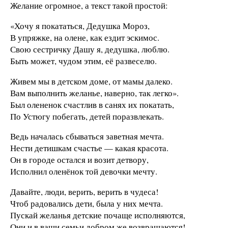
Желание огромное, а текст такой простой:
«Хочу я покататься, Дедушка Мороз,
В упряжке, на олене, как ездит эскимос.
Свою сестричку Дашу я, дедушка, люблю.
Быть может, чудом этим, её развеселю.
Живем мы в детском доме, от мамы далеко.
Вам выполнить желанье, наверно, так легко».
Был олененок счастлив в санях их покатать,
По Устюгу побегать, детей поразвлекать.
Ведь началась сбываться заветная мечта.
Нести детишкам счастье — какая красота.
Он в городе остался и возит детвору,
Исполнил оленёнок той девочки мечту.
Давайте, люди, верить, верить в чудеса!
Чтоб радовались дети, была у них мечта.
Пускай желанья детские почаще исполняются,
Они и в ваши семьи добром же возвращаются!