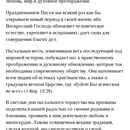
любовь, мир и духовное преображение.
Празднованием Пасхи мы всякий раз как бы
открываем новый период в своей жизни, ибо
Воскресший Господь обновляет человеческое
естество, укрепляет в испытаниях, дает силы для
совершения благих дел.
Пасхальная весть, изменившая весь последующий ход
мировой истории, побуждает нас к нравственному
преображению и духовному обновлению, которые так
необходимы современному обществу. Она напоминает
всем людям об истоках христианства, а также о
грядущем вечном Царстве, где
«будет Бог всяческая
во всех»
(1 Кор. 15:28).
В светлые дни пасхального торжества мы призваны
поделиться нашей радостью со своими родными и
близкими, проявить к ним деятельную любовь и
милосердие. Такова освященная веками традиция,
следуя которой, мы свидетельствуем о своей