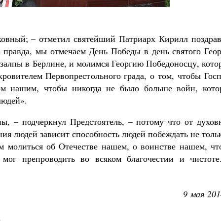
Роман Котов
Как найти своё место в жизни
Кирилл Мурышев
ковный; – отметил святейший Патриарх Кирилл поздрав
– правда, мы отмечаем День Победы в день святого Гео
 залпы в Берлине, и молимся Георгию Победоносцу, кот
кровителем Первопрестольного града, о том, чтобы Гос
м нашим, чтобы никогда не было больше войн, кото
людей».
ы, – подчеркнул Предстоятель, – потому что от духов
ния людей зависит способность людей побеждать не толь
м молиться об Отечестве нашем, о воинстве нашем, чт
мог препроводить во всяком благочестии и чистоте
9 мая 201