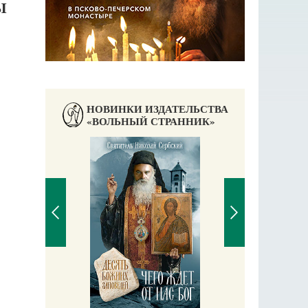
Ы
НОВИНКИ ИЗДАТЕЛЬСТВА
«ВОЛЬНЫЙ СТРАННИК»
П
Е
аучись у