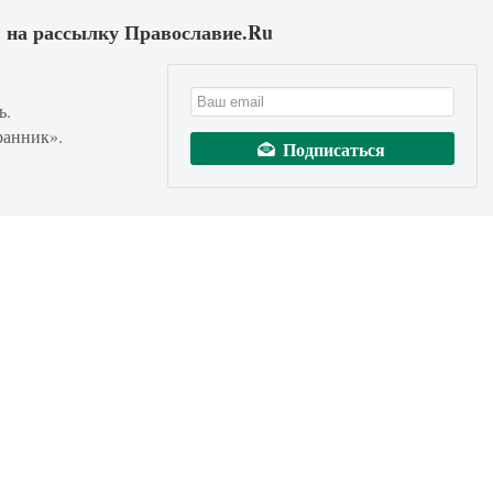
 на рассылку Православие.Ru
ь.
ранник».