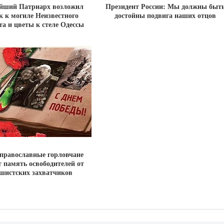
йший Патриарх возложил
Президент России: Мы должны быт
к к могиле Неизвестного
достойны подвига наших отцов
та и цветы к стеле Одессы
 православные горловчане
 память освободителей от
шистских захватчиков