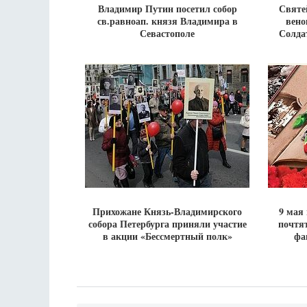
Владимир Путин посетил собор
Святе
св.равноап. князя Владимира в
вено
Севастополе
Солда
Прихожане Князь-Владимирского
9 мая
собора Петербурга приняли участие
почтят
в акции «Бессмертный полк»
фа