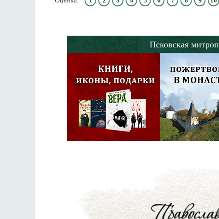
1
2
3
4
5
6
7
8
9
10
Псковская митроп