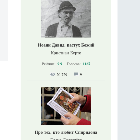
Иоанн Давид, пастух Божий
Кристиан Курте
Рейтинг:
9.9
Голосов:
1167
20 729
9
Про тех, кто любит Спиридона
Елена Долгачёва