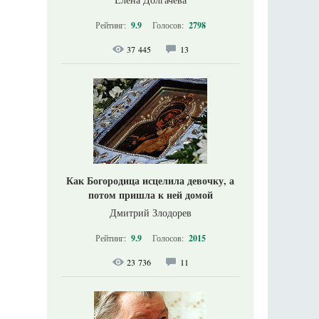
Рейтинг:
9.9
Голосов:
2798
37 445
13
Как Богородица исцелила девочку, а
потом пришла к ней домой
Дмитрий Злодорев
Рейтинг:
9.9
Голосов:
2015
23 736
11