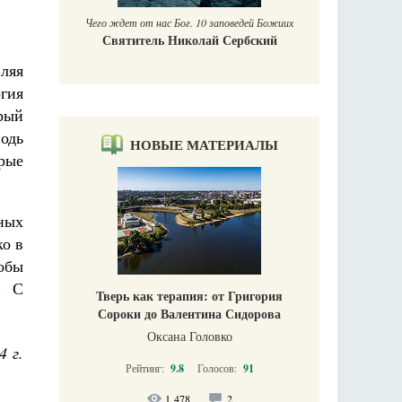
Чего ждет от нас Бог. 10 заповедей Божиих
Святитель Николай Сербский
ляя
ргия
орый
подь
НОВЫЕ МАТЕРИАЛЫ
рые
ных
ко в
обы
. С
Тверь как терапия: от Григория
Сороки до Валентина Сидорова
Оксана Головко
4 г.
Рейтинг:
9.8
Голосов:
91
1 478
2