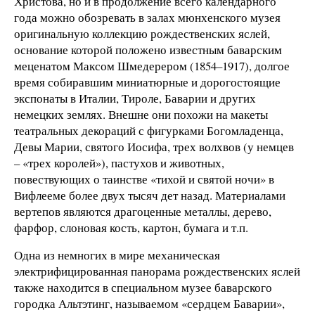
Христова, но и в продолжение всего календарного
года можно обозревать в залах мюнхенского музея
оригинальную коллекцию рождественских яслей,
основание которой положено известным баварским
меценатом Максом Шмедерером (1854–1917), долгое
время собиравшим миниатюрные и дорогостоящие
экспонаты в Италии, Тироле, Баварии и других
немецких землях. Внешне они похожи на макеты
театральных декораций с фигурками Богомладенца,
Девы Марии, святого Иосифа, трех волхвов (у немцев
– «трех королей»), пастухов и животных,
повествующих о таинстве «тихой и святой ночи» в
Вифлееме более двух тысяч дет назад. Материалами
вертепов являются драгоценные металлы, дерево,
фарфор, слоновая кость, картон, бумага и т.п.
Одна из немногих в мире механическая
электрифицированная панорама рождественских яслей
также находится в специальном музее баварского
городка Альтэтинг, называемом «сердцем Баварии»,