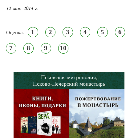
12 мая 2014 г.
1
2
3
4
5
6
Оценка:
7
8
9
10
Псковская митрополия,
Псково-Печерский монастырь