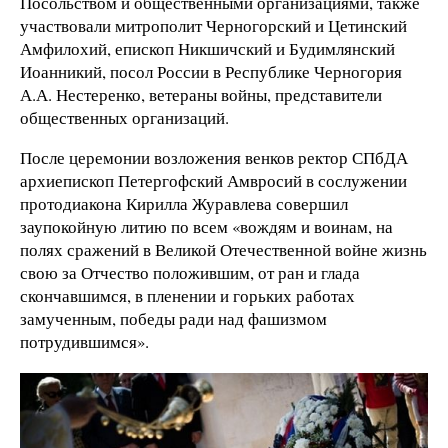
Посольством и общественными организациями, также
участвовали митрополит Черногорский и Цетинский
Амфилохий, епископ Никшичский и Будимлянский
Иоанникий, посол России в Республике Черногория
А.А. Нестеренко, ветераны войны, представители
общественных организаций.
После церемонии возложения венков ректор СПбДА
архиепископ Петергофский Амвросий в сослужении
протодиакона Кирилла Журавлева совершил
заупокойную литию по всем «вождям и воинам, на
полях сражений в Великой Отечественной войне жизнь
свою за Отчество положившим, от ран и глада
скончавшимся, в пленении и горьких работах
замученным, победы ради над фашизмом
потрудившимся».