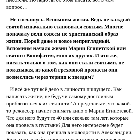
вопрос…
– Не соглашусь. Вспомним жития. Ведь не каждый
святой изначально становился святым. Многие
поначалу вели совсем не христианский образ
жизни. Порой даже и вовсе неприглядный.
Вспомним начало жизни Марии Египетской или
святого Вонифатия, многих других. И что же,
писать только о том, как они стали святыми, не
показывая, из какой греховной пропасти они
вознеслись через тернии к звездам?
– И всё же тут всё дело в личности пишущего. Как
написать житие, не будучи самому достойным
приблизиться к их святости? А представьте, что какой-
то режиссер начнет снимать кино о Марии Египетской.
Что для него будут те 40 или сколько там лет, которые
она провела в пустыне? Для него интереснее будет
показать, как она грешила в молодости в Александрии.
Ведь грех для большинства художников интереснее