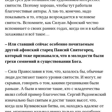
святости. Поэтому хорошо, чтобы тут работали
благочестивые авторы. А так-то, конечно, надо
показывать и то, откуда возрождается в человеке
святость. Вспомните, как Силуан Афонский честно
вспоминает о своих ранних годах, когда он и в кабаки
захаживал и всё такое…
– Или ставший сейчас особенно почитаемым
другой афонский старец Паисий Святогорец,
который тоже признавался, что в молодости были
грехи сомнений в существовании Бога.
– Сила Православия в том, что, казалось бы, обычные
люди достигают такого уровня святости. И могут, не
скрывая, говорить о том, какими грешниками были
раньше. А были и многие такие, кто с младенчества
являл собой пример благочестия. Сергий Радонежский
изначально был святым и достиг таких высот, что,
когда шла Куликовская битва, он, находясь вдалеке от
нее, мгновенно называл имена только что погибших