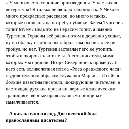
– У многих есть хорошие произведения. У нас лихая
литература! Я только не люблю заданность. У Чехова
много прекрасных рассказов, но много и таких,
которые написаны на потребу публике. Зачем Тургенев
топит Муму? Ведь это не Герасим топит, а именно
Тургенев. Герасим всё равно потом в деревню уходит,
ну и собачку с собою бы забрал, там бы никто ее не
тронул, но нет, Тургенев заставляет его ее утопить,
чтобы шокировать читателя. А есть писатели, мимо
которых мы прошли. Игорь Северянин, к примеру. У
него есть великолепная поэма «Роса оранжевого часа»
с удивительным образом служанки Марьи… И сейчас
больше известны писатели, шокирующие читателей, а
настоящие русские прозаики, верные классическим
традициям, верные православным принципам,
замалчиваются.
– А как на ваш взгляд, Достоевский был
православным писателем?