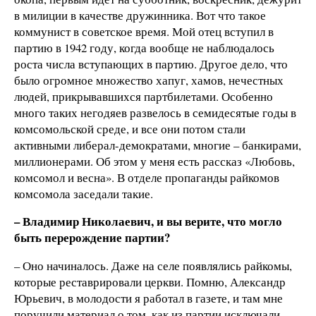
в милиции в качестве дружинника. Вот что такое
коммунист в советское время. Мой отец вступил в
партию в 1942 году, когда вообще не наблюдалось
роста числа вступающих в партию. Другое дело, что
было огромное множество хапуг, хамов, нечестных
людей, прикрывавшихся партбилетами. Особенно
много таких негодяев развелось в семидесятые годы в
комсомольской среде, и все они потом стали
активными либерал-демократами, многие – банкирами,
миллионерами. Об этом у меня есть рассказ «Любовь,
комсомол и весна». В отделе пропаганды райкомов
комсомола заседали такие.
– Владимир Николаевич, и вы верите, что могло
быть перерождение партии?
– Оно начиналось. Даже на селе появлялись райкомы,
которые реставрировали церкви. Помню, Александр
Юрьевич, в молодости я работал в газете, и там мне
поручили материал о том, как из партии исключали