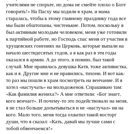
учителями не спорьте, но дома не смейте плохо о Боге
говорить!» На Пасху мы ходили в храм, и мама
старалась, чтобы к этому главному празднику года все
мы были обштопаны, чистенькие. Потом, поскольку я
был активным молодым человеком, меня уже готовили
к партийной работе, но Господь спас меня от участия в
хрущевских гонениях на Церковь, которые выпали на
начало шестидесятых годов, а я как раз в эти годы
оказался в армии. А до этого, я помню, был такой
случай. Мне нравилась девушка Катя, тоже активистка,
как и я. Другие мне и не нравились, тихони. И вот как-
то раз мы пошли в храм посмотреть на венчание. И я
хотел «настучать» на молодоженов. Спрашиваю там:
«Как фамилия жениха?» А мне ответили: «Бог знает,
кого венчает». И почему-то это подействовало на меня,
я не стал больше допытываться и не «настучал» ни на
кого. Мало того, меня тогда охватил такой восторг
души, что я сказал: «Кать, давай мы лучше сами с
тобой обвенчаемся!»