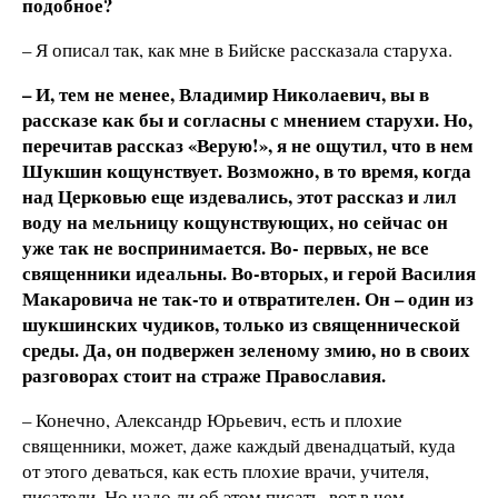
подобное?
– Я описал так, как мне в Бийске рассказала старуха.
– И, тем не менее, Владимир Николаевич, вы в
рассказе как бы и согласны с мнением старухи. Но,
перечитав рассказ «Верую!», я не ощутил, что в нем
Шукшин кощунствует. Возможно, в то время, когда
над Церковью еще издевались, этот рассказ и лил
воду на мельницу кощунствующих, но сейчас он
уже так не воспринимается. Во- первых, не все
священники идеальны. Во-вторых, и герой Василия
Макаровича не так-то и отвратителен. Он – один из
шукшинских чудиков, только из священнической
среды. Да, он подвержен зеленому змию, но в своих
разговорах стоит на страже Православия.
– Конечно, Александр Юрьевич, есть и плохие
священники, может, даже каждый двенадцатый, куда
от этого деваться, как есть плохие врачи, учителя,
писатели. Но надо ли об этом писать, вот в чем