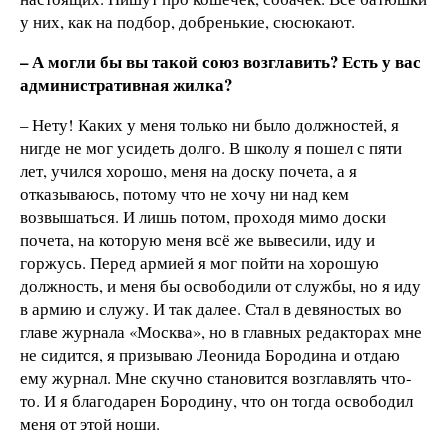
у них, как на подбор, добренькие, сюсюкают.
– А могли бы вы такой союз возглавить? Есть у вас
административная жилка?
– Нету! Каких у меня только ни было должностей, я
нигде не мог усидеть долго. В школу я пошел с пяти
лет, учился хорошо, меня на доску почета, а я
отказываюсь, потому что не хочу ни над кем
возвышаться. И лишь потом, проходя мимо доски
почета, на которую меня всё же вывесили, иду и
горжусь. Перед армией я мог пойти на хорошую
должность, и меня бы освободили от службы, но я иду
в армию и служу. И так далее. Стал в девяностых во
главе журнала «Москва», но в главных редакторах мне
не сидится, я призываю Леонида Бородина и отдаю
ему журнал. Мне скучно стан
о
вится возглавлять что-
то. И я благодарен Бородину, что он тогда освободил
меня от этой ноши.