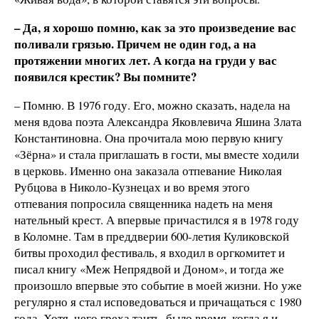
– Да, я хорошо помню, как за это произведение вас
поливали грязью. Причем не один год, а на
протяжении многих лет. А когда на груди у вас
появился крестик? Вы помните?
– Помню. В 1976 году. Его, можно сказать, надела на
меня вдова поэта Александра Яковлевича Яшина Злата
Константиновна. Она прочитала мою первую книгу
«Зёрна» и стала приглашать в гости, мы вместе ходили
в церковь. Именно она заказала отпевание Николая
Рубцова в Николо-Кузнецах и во время этого
отпевания попросила священника надеть на меня
нательный крест. А впервые причастился я в 1978 году
в Коломне. Там в преддверии 600-летия Куликовской
битвы проходил фестиваль, я входил в оргкомитет и
писал книгу «Меж Непрядвой и Доном», и тогда же
произошло впервые это событие в моей жизни. Но уже
регулярно я стал исповедоваться и причащаться с 1980
года. Хотя, чего греха таить, было время, когда я и