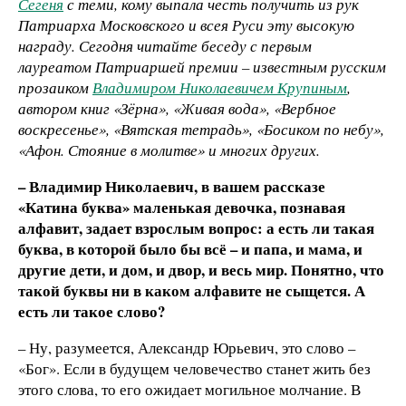
Сегеня
с теми, кому выпала честь получить из рук
Патриарха Московского и всея Руси эту высокую
награду. Сегодня читайте беседу с первым
лауреатом Патриаршей премии – известным русским
прозаиком
Владимиром Николаевичем Крупиным
,
автором книг «Зёрна», «Живая вода», «Вербное
воскресенье», «Вятская тетрадь», «Босиком по небу»,
«Афон. Стояние в молитве» и многих других.
– Владимир Николаевич, в вашем рассказе
«Катина буква» маленькая девочка, познавая
алфавит, задает взрослым вопрос: а есть ли такая
буква, в которой было бы всё – и папа, и мама, и
другие дети, и дом, и двор, и весь мир. Понятно, что
такой буквы ни в каком алфавите не сыщется. А
есть ли такое слово?
– Ну, разумеется, Александр Юрьевич, это слово –
«Бог». Если в будущем человечество станет жить без
этого слова, то его ожидает могильное молчание. В