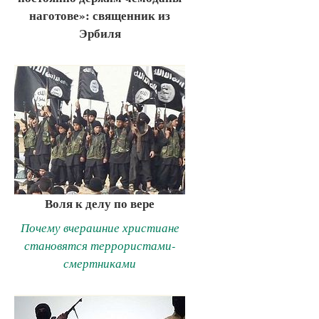
наготове»: священник из
Эрбиля
Воля к делу по вере
Почему вчерашние христиане
становятся террористами-
смертниками