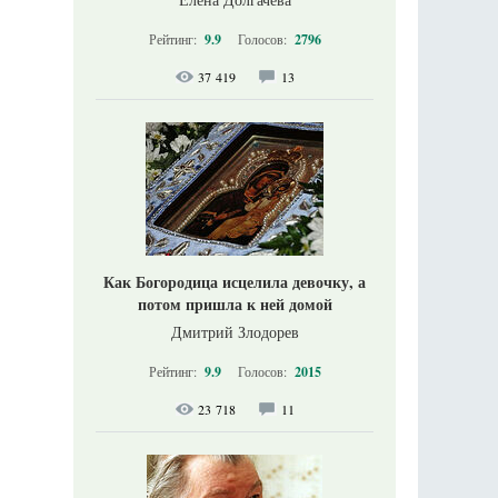
Рейтинг:
9.9
Голосов:
2796
37 419
13
Как Богородица исцелила девочку, а
потом пришла к ней домой
Дмитрий Злодорев
Рейтинг:
9.9
Голосов:
2015
23 718
11