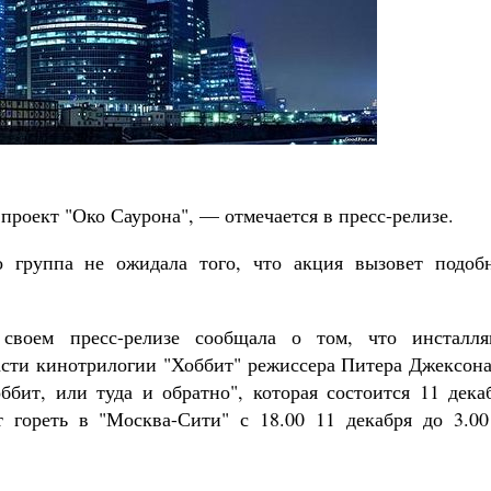
Роман Котов
Как найти своё место в жизни
Кирилл Мурышев
роект "Око Саурона", — отмечается в пресс-релизе.
о группа не ожидала того, что акция вызовет подоб
 своем пресс-релизе сообщала о том, что инсталля
асти кинотрилогии "Хоббит" режиссера Питера Джексона
бит, или туда и обратно", которая состоится 11 декаб
т гореть в "Москва-Сити" с 18.00 11 декабря до 3.00