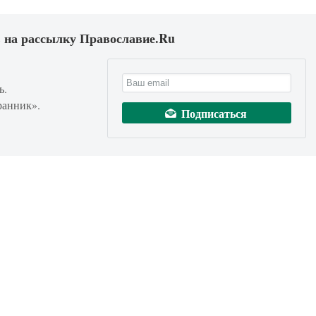
 на рассылку Православие.Ru
ь.
ранник».