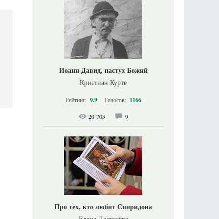
Иоанн Давид, пастух Божий
Кристиан Курте
Рейтинг:
9.9
Голосов:
1166
20 705
9
Про тех, кто любит Спиридона
Елена Долгачёва