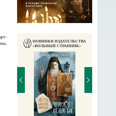
рт-
НОВИНКИ ИЗДАТЕЛЬСТВА
пы,
«ВОЛЬНЫЙ СТРАННИК»
П
Е
аучись у