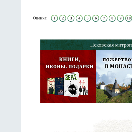
Оценка:
1
2
3
4
5
6
7
8
9
10
Псковская митроп