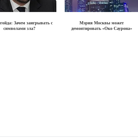
егойда: Зачем заигрывать с
Мэрия Москвы может
символами зла?
демонтировать «Око Саурона»