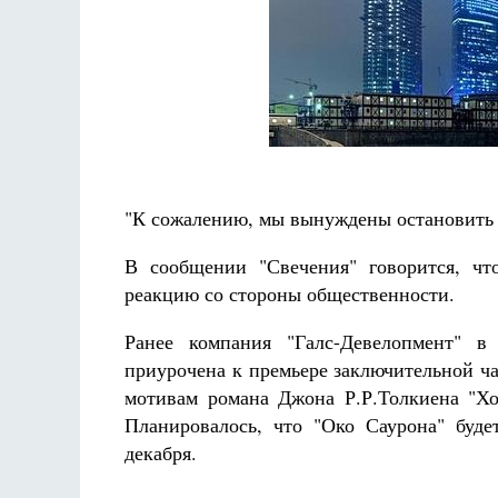
Разлуки не будет
Фредерика де Грааф
"К сожалению, мы вынуждены остановить п
В сообщении "Свечения" говорится, чт
реакцию со стороны общественности.
Ранее компания "Галс-Девелопмент" в
приурочена к премьере заключительной ч
мотивам романа Джона Р.Р.Толкиена "Хоб
Планировалось, что "Око Саурона" буде
декабря.