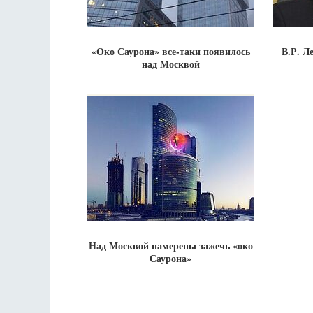
«Око Саурона» все-таки появилось
В.Р. Л
над Москвой
Над Москвой намерены зажечь «око
Саурона»