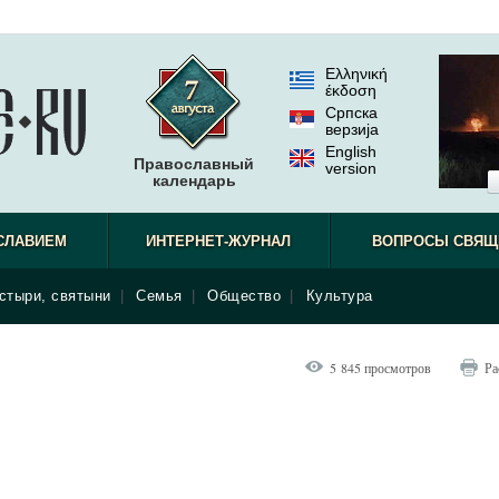
Ελληνική
έκδοση
Српска
верзиjа
English
Православный
version
календарь
СЛАВИЕМ
ИНТЕРНЕТ-ЖУРНАЛ
ВОПРОСЫ СВЯЩ
стыри, святыни
|
Семья
|
Общество
|
Культура
5 845 просмотров
Ра