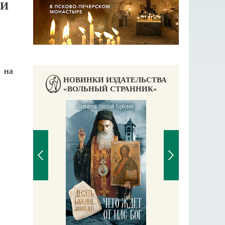
ЩИ
 на
НОВИНКИ ИЗДАТЕЛЬСТВА
«ВОЛЬНЫЙ СТРАННИК»
П
Е
аучись у