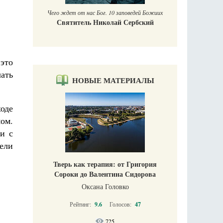
Чего ждет от нас Бог. 10 заповедей Божиих
Святитель Николай Сербский
это
ать
НОВЫЕ МАТЕРИАЛЫ
оде
ом.
и с
ели
Тверь как терапия: от Григория
Сороки до Валентина Сидорова
Оксана Головко
Рейтинг:
9.6
Голосов:
47
725