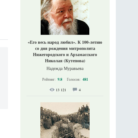
«Его весь народ любил». К 100-летию
со дня рождения митрополита
Нижегородского и Арзамасского
Николая (Кутепова)
Надежда Муравьева
Рейтинг:
9.8
Голосов:
481
13 121
4