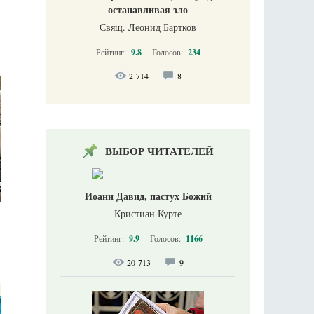
останавливая зло
Свящ. Леонид Бартков
Рейтинг:
9.8
Голосов:
234
2 714
8
ВЫБОР ЧИТАТЕЛЕЙ
Иоанн Давид, пастух Божий
Кристиан Курте
Рейтинг:
9.9
Голосов:
1166
20 713
9