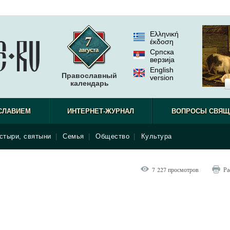
Ελληνική
έκδοση
Српска
верзиjа
English
Православный
version
календарь
СЛАВИЕМ
ИНТЕРНЕТ-ЖУРНАЛ
ВОПРОСЫ СВЯЩ
стыри, святыни
|
Семья
|
Общество
|
Культура
7 227 просмотров
Ра