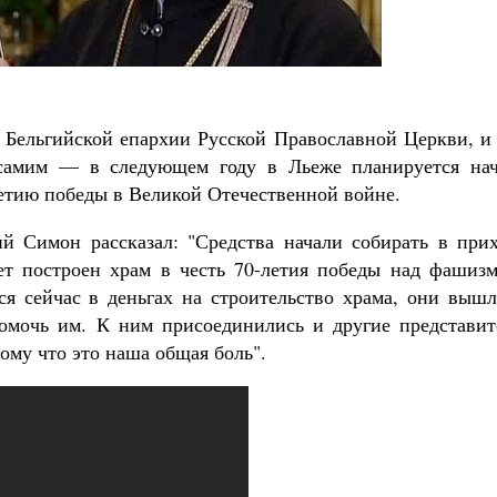
Роман Котов
Как найти своё место в жизни
Кирилл Мурышев
 Бельгийской епархии Русской Православной Церкви, и 
самим — в следующем году в Льеже планируется нач
летию победы в Великой Отечественной войне.
й Симон рассказал: "Средства начали собирать в прих
ет построен храм в честь 70-летия победы над фашизм
я сейчас в деньгах на строительство храма, они вышл
помочь им. К ним присоединились и другие представит
ому что это наша общая боль".