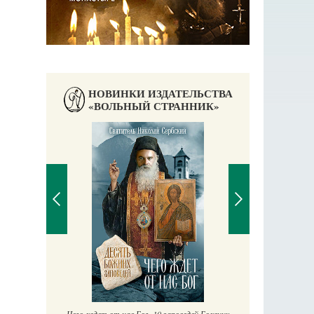
НОВИНКИ ИЗДАТЕЛЬСТВА
«ВОЛЬНЫЙ СТРАННИК»
П
Е
аучись у