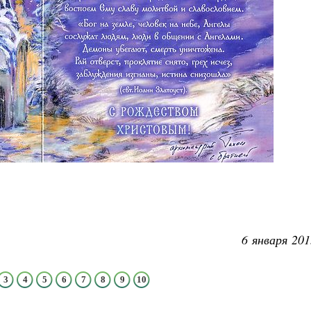
6 января 201
3
4
5
6
7
8
9
10