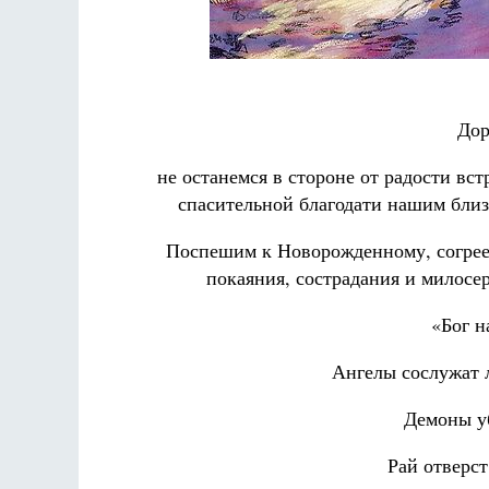
Фредерика де Грааф
Дор
не останемся в стороне от радости
вст
спасительной благодати нашим близ
Поспешим к Новорожденному, согрее
покаяния, сострадания и милосе
«Бог н
Ангелы сослужат 
Демоны уб
Рай отверст