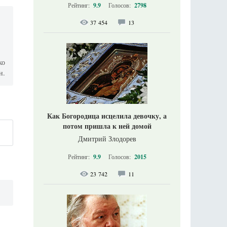
Рейтинг:
9.9
Голосов:
2798
37 454
13
ко
н.
Как Богородица исцелила девочку, а
потом пришла к ней домой
Дмитрий Злодорев
Рейтинг:
9.9
Голосов:
2015
23 742
11