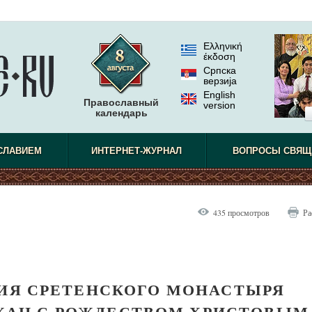
Ελληνική
έκδοση
Српска
верзиjа
English
Православный
version
календарь
СЛАВИЕМ
ИНТЕРНЕТ-ЖУРНАЛ
ВОПРОСЫ СВЯЩ
435 просмотров
Ра
ТИЯ СРЕТЕНСКОГО МОНАСТЫРЯ
ЖАН С РОЖДЕСТВОМ ХРИСТОВЫМ