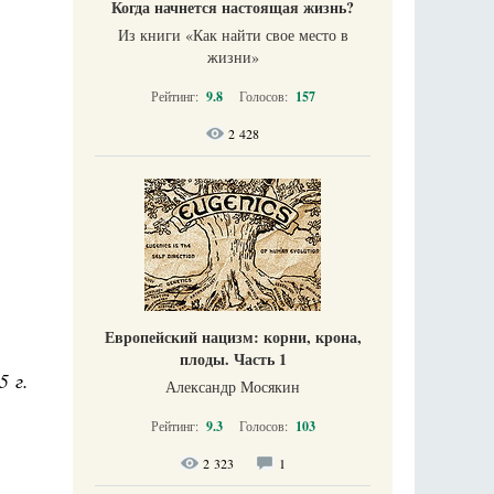
Когда начнется настоящая жизнь?
Из книги «Как найти свое место в
жизни​»
Рейтинг:
9.8
Голосов:
157
2 428
Европейский нацизм: корни, крона,
плоды. Часть 1
5 г.
Александр Мосякин
Рейтинг:
9.3
Голосов:
103
2 323
1