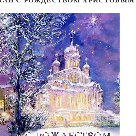
Великомученик Георгий Победоносец. Н
святого
Роман Котов