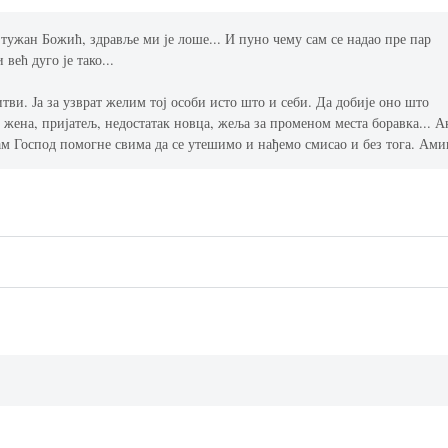
 тужан Божић, здравље ми је лоше... И пуно чему сам се надао пре пар
већ дуго је тако...
тви. Ја за узврат желим тој особи исто што и себи. Да добије оно што
, жена, пријатељ, недостатак новца, жеља за променом места боравка... А
нам Господ помогне свима да се утешимо и нађемо смисао и без тога. Ами