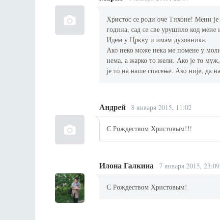
Христос се роди оче Тихоне! Мени је
година, сад се све урушило код мене и 
Идем у Цркву и имам духовника.
Ако неко може нека ме помене у моли
нема, а жарко то жели. Ако је то муж
је то на наше спасење. Ако није, да 
Андрей
8 января 2015, 11:02
С Рождеством Христовым!!!
Илона Галкина
7 января 2015, 23:09
С Рождеством Христовым!