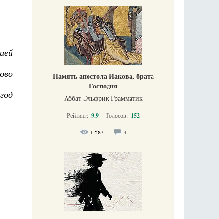
ией
ово
Память апостола Иакова, брата
Господня
 год
Аббат Эльфрик Грамматик
Рейтинг:
9.9
Голосов:
152
1 583
4