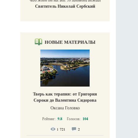
Чего ждет от нас Бог. 10 заповедей Божиих
Святитель Николай Сербский
НОВЫЕ МАТЕРИАЛЫ
Тверь как терапия: от Григория
Сороки до Валентина Сидорова
Оксана Головко
Рейтинг:
9.8
Голосов:
104
1 721
2