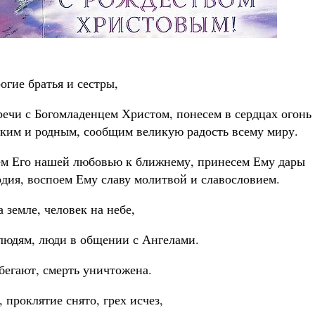
Как найти своё место в жизни
Кирилл Мурышев
огие братья и сестры,
речи с Богомладенцем Христом,
понесем в сердцах огонь
ким и родным, сообщим великую радость всему миру.
м Его нашей любовью к ближнему, принесем Ему дары
рдия,
воспоем Ему славу молитвой и славословием.
а земле, человек на небе,
людям, люди в общении с Ангелами.
егают, смерть уничтожена.
, проклятие снято, грех исчез,