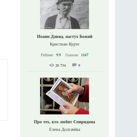
Иоанн Давид, пастух Божий
Кристиан Курте
Рейтинг:
9.9
Голосов:
1167
20 734
9
Про тех, кто любит Спиридона
Елена Долгачёва