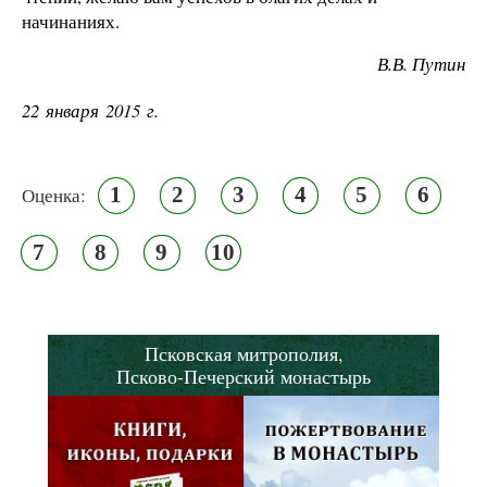
начинаниях.
В.В. Путин
22 января 2015 г.
1
2
3
4
5
6
Оценка:
7
8
9
10
Псковская митрополия,
Псково-Печерский монастырь