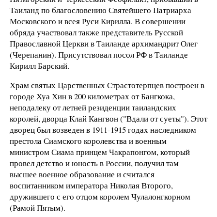
Таиланд по благословению Святейшего Патриарха
Московского и всея Руси Кирилла. В совершении
обряда участвовал также представитель
Русской
Православной Церкви
в Таиланде архимандрит Олег
(Черепанин). Присутствовал посол РФ в Таиланде
Кирилл Барский.
Храм святых Царственных Страстотерпцев построен в
городе Хуа Хин в 200 километрах от Бангкока,
неподалеку от летней резиденции таиландских
королей, дворца Клай Кангвон ("Вдали от суеты"). Этот
дворец был возведен в 1911-1915 годах наследником
престола Сиамского королевства и военным
министром Сиама принцем Чакрапонгом, который
провел детство и юность в России, получил там
высшее военное образование и считался
воспитанником императора Николая Второго,
дружившего с его отцом королем Чулалонгкорном
(Рамой Пятым).