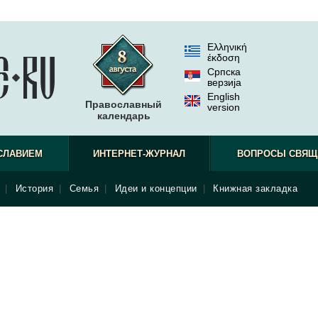
Ελληνική
έκδοση
Српска
верзиjа
English
Православный
version
календарь
СЛАВИЕМ
ИНТЕРНЕТ-ЖУРНАЛ
ВОПРОСЫ СВЯЩ
|
История
|
Семья
|
Идеи и концепции
|
Книжная закладка