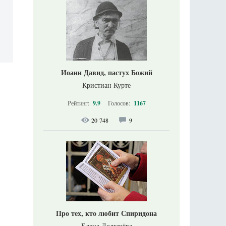
Иоанн Давид, пастух Божий
Кристиан Курте
Рейтинг:
9.9
Голосов:
1167
20 748
9
Про тех, кто любит Спиридона
Елена Долгачёва