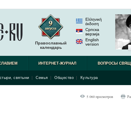
Ελληνική
έκδοση
Српска
верзиjа
English
Православный
version
календарь
СЛАВИЕМ
ИНТЕРНЕТ-ЖУРНАЛ
ВОПРОСЫ СВЯЩ
стыри, святыни
|
Семья
|
Общество
|
Культура
5 060 просмотров
Ра