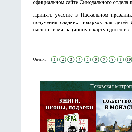
официальном сайте Синодального отдела п
Принять участие в Пасхальном праздник
получения сладких подарков для детей 
паспорт и миграционную карту одного из р
Оценка:
1
2
3
4
5
6
7
8
9
10
Псковская митроп