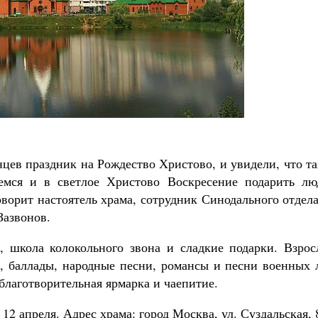
Роман Котов
Как найти своё место в жизни
Кирилл Мурышев
цев праздник на Рождество Христово, и увидели, что т
аемся и в светлое Христово Воскресение подарить лю
говорит настоятель храма, сотрудник Синодального отдел
Зазвонов.
, школа колокольного звона и сладкие подарки. Взрос
, баллады, народные песни, романсы и песни военных л
благотворительная ярмарка и чаепитие.
 12 апреля. Адрес храма: город Москва, ул. Суздальская, 