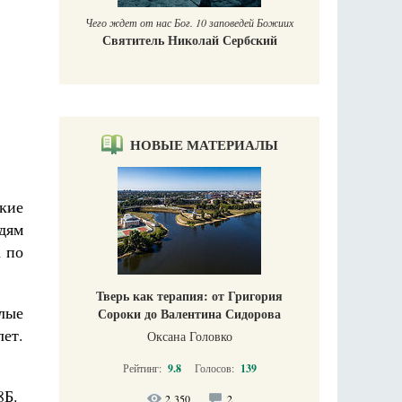
Чего ждет от нас Бог. 10 заповедей Божиих
Святитель Николай Сербский
НОВЫЕ МАТЕРИАЛЫ
акие
дям
а по
Тверь как терапия: от Григория
лые
Сороки до Валентина Сидорова
ет.
Оксана Головко
Рейтинг:
9.8
Голосов:
139
8Б.
2 350
2