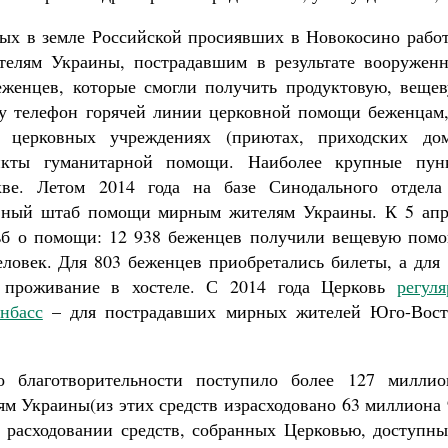
ятых в земле Российской просиявших в Новокосино рабо
лям Украины, пострадавшим в результате вооруженн
еженцев, которые смогли получить продуктовую, вещев
у телефон горячей линии церковной помощи беженцам,
 церковных учреждениях (приютах, приходских дом
ункты гуманитарной помощи. Наиболее крупные пун
ве. Летом 2014 года на базе Синодального отдела
ковный штаб помощи мирным жителям Украины. К 5 апр
сьб о помощи: 12 938 беженцев получили вещевую помо
еловек. Для 803 беженцев приобретались билеты, а для
о проживание в хостеле. С 2014 года Церковь
регул
нбасс
– для пострадавших мирных жителей Юго-Вост
о благотворительности поступило более 127 миллио
 Украины(из этих средств израсходовано 63 миллиона 
 расходовании средств, собранных Церковью, доступны