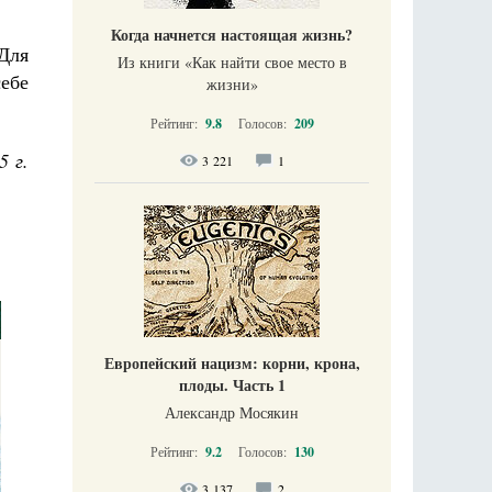
Когда начнется настоящая жизнь?
Для
Из книги «Как найти свое место в
ебе
жизни​»
Рейтинг:
9.8
Голосов:
209
5 г.
3 221
1
Европейский нацизм: корни, крона,
плоды. Часть 1
Александр Мосякин
Рейтинг:
9.2
Голосов:
130
3 137
2