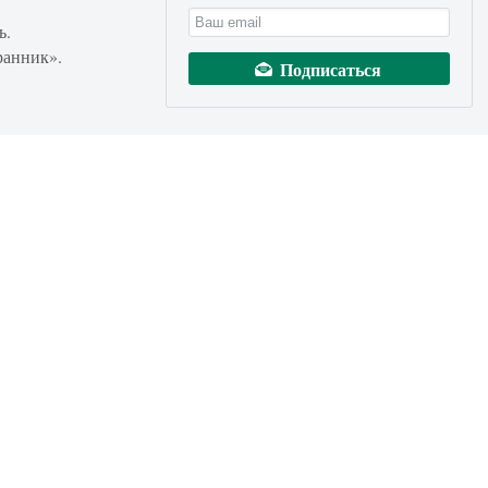
ь.
ранник».