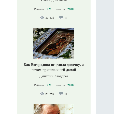
Рейтинг:
9.9
Голосов:
2800
37 475
13
Как Богородица исцелила девочку, а
потом пришла к ней домой
Дмитрий Злодорев
Рейтинг:
9.9
Голосов:
2018
23 756
11