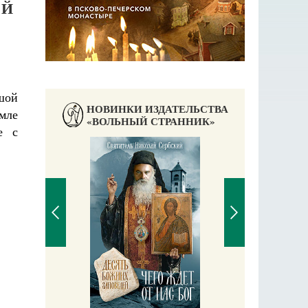
ЫЙ
шой
НОВИНКИ ИЗДАТЕЛЬСТВА
мле
«ВОЛЬНЫЙ СТРАННИК»
е с
П
Е
аучись у