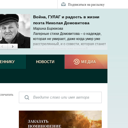
Подписаться на рассылку
Война, ГУЛАГ и радость в жизни
поэта Николая Домовитова
Марина Бирюкова
Лагерные стихи Домовитова – о надежде,
которая не умирает, даже когда умер уже
расстрелянный, и о совести, которая станет
личным трибуналом для палачей.
ЕННИКУ
НОВОСТИ
МЕДИА
спечатать