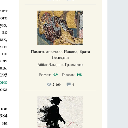
тает
ого
ую,
 во
ах,
кты
Память апостола Иакова, брата
 по
Господня
еля
Аббат Эльфрик Грамматик
щь,
 195
Рейтинг:
9.9
Голосов:
198
ярно
2 169
4
ока
нов
984
 на