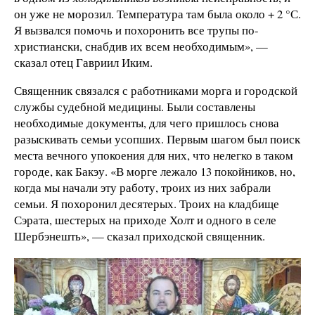
он уже не морозил. Температура там была около + 2 °С.
Я вызвался помочь и похоронить все трупы по-
христиански, снабдив их всем необходимым», —
сказал отец Гавриил Иким.
Священник связался с работниками морга и городской
службы судебной медицины. Были составлены
необходимые документы, для чего пришлось снова
разыскивать семьи усопших. Первым шагом был поиск
места вечного упокоения для них, что нелегко в таком
городе, как Бакэу. «В морге лежало 13 покойников, но,
когда мы начали эту работу, троих из них забрали
семьи. Я похоронил десятерых. Троих на кладбище
Сэрата, шестерых на приходе Холт и одного в селе
Шербэнешть», — сказал приходской священник.