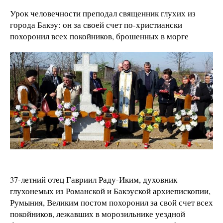
Урок человечности преподал священник глухих из
города Бакэу: он за своей счет по-христиански
похоронил всех покойников, брошенных в морге
37-летний отец Гавриил Раду-Иким, духовник
глухонемых из Романской и Бакэуской архиепископии,
Румыния, Великим постом похоронил за свой счет всех
покойников, лежавших в морозильнике уездной