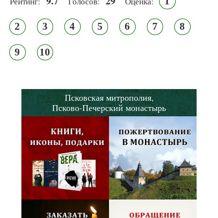
9.7
29
1
Рейтинг:
Голосов:
Оценка:
2
3
4
5
6
7
8
9
10
Псковская митрополия,
Псково-Печерский монастырь