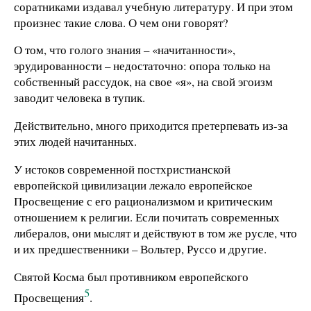
соратниками издавал учебную литературу. И при этом
произнес такие слова. О чем они говорят?
О том, что голого знания – «начитанности»,
эрудированности – недостаточно: опора только на
собственный рассудок, на свое «я», на свой эгоизм
заводит человека в тупик.
Действительно, много приходится претерпевать из-за
этих людей начитанных.
У истоков современной постхристианской
европейской цивилизации лежало европейское
Просвещение с его рационализмом и критическим
отношением к религии. Если почитать современных
либералов, они мыслят и действуют в том же русле, что
и их предшественники – Вольтер, Руссо и другие.
Святой Косма был противником европейского
5
Просвещения
.