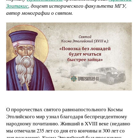
Зоитакис
, доцент исторического факультета МГУ,
автор монографии о святом.
О пророчествах святого равноапостольного Космы
Этолийского мир узнал благодаря беспрецедентному
народному почитанию. Живший в XVIII веке (недавно
мы отмечали 235 лет со дня его кончины и 300 лет со
дня рождения), Косма Этолийский был прославлен