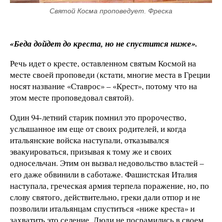
Святой Косма проповедует. Фреска
«Беда дойдет до креста, но не спустится ниже».
Речь идет о кресте, оставленном святым Космой на
месте своей проповеди (кстати, многие места в Греции
носят название «Ставрос» – «Крест», потому что на
этом месте проповедовал святой).
Один 94-летний старик помнил это пророчество,
услышанное им еще от своих родителей, и когда
итальянские войска наступали, отказывался
эвакуироваться, призывая к тому же и своих
односельчан. Этим он вызвал недовольство властей –
его даже обвинили в саботаже. Фашистская Италия
наступала, греческая армия терпела поражение, но, по
слову святого, действительно, греки дали отпор и не
позволили итальянцам спуститься «ниже креста» и
захватить это селение. Люди не посрамились в своем