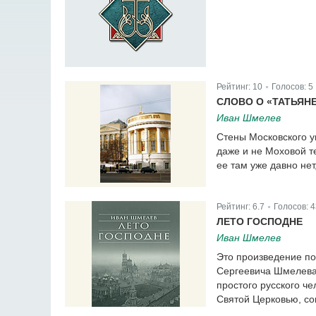
Рейтинг:
10
Голосов:
5
|
СЛОВО О «ТАТЬЯН
Иван Шмелев
Стены Московского у
даже и не Моховой те
ее там уже давно нет
Рейтинг:
6.7
Голосов:
4
|
ЛЕТО ГОСПОДНЕ
Иван Шмелев
Это произведение по
Сергеевича Шмелева.
простого русского ч
Святой Церковью, сог