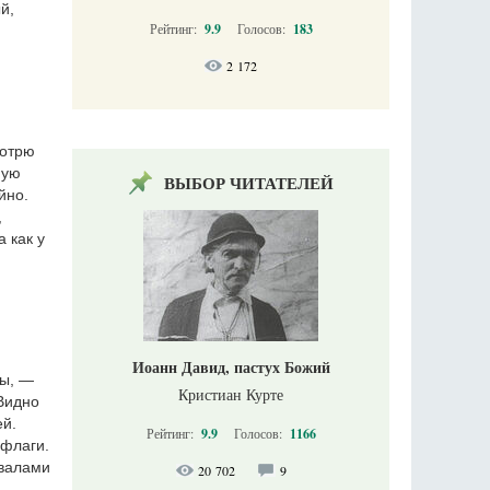
й,
Рейтинг:
9.9
Голосов:
183
2 172
мотрю
мую
ВЫБОР ЧИТАТЕЛЕЙ
йно.
,
 как у
Иоанн Давид, пастух Божий
ры, —
Кристиан Курте
 Видно
ей.
Рейтинг:
9.9
Голосов:
1166
 флаги.
 валами
20 702
9