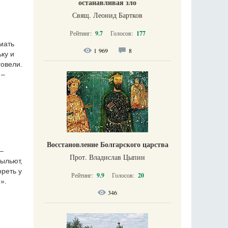
останавливая зло
Свящ. Леонид Бартков
Рейтинг:
9.7
Голосов:
177
умать
1 969
8
ку и
говели.
 –
Восстановление Болгарского царства
–
Прот. Владислав Цыпин
выльют,
ореть у
Рейтинг:
9.9
Голосов:
20
».
346