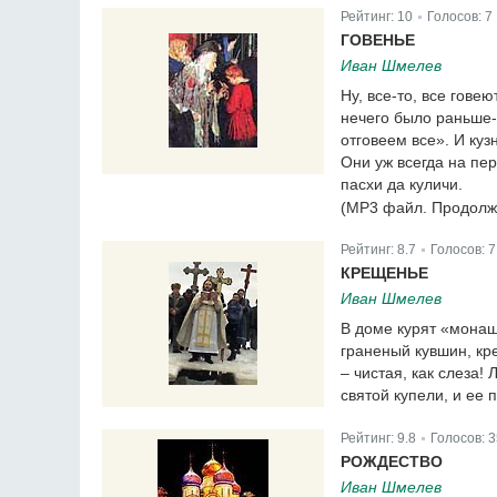
Рейтинг:
10
Голосов:
7
|
ГОВЕНЬЕ
Иван Шмелев
Ну, все-то, все гове
нечего было раньше-
отговеем все». И куз
Они уж всегда на пер
пасхи да куличи.
(MP3 файл. Продолж
Рейтинг:
8.7
Голосов:
7
|
КРЕЩЕНЬЕ
Иван Шмелев
В доме курят «монаш
граненый кувшин, кр
– чистая, как слеза!
святой купели, и ее 
Рейтинг:
9.8
Голосов:
3
|
РОЖДЕСТВО
Иван Шмелев