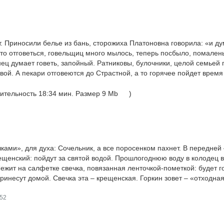
ют. Приносили белье из бань, сторожиха Платоновна говорила: «и д
то отговеться, говельщиц много мылось, теперь посбыло, помалень
нец думает говеть, запойный. Ратниковы, булочники, целой семьей 
вой. А пекари отговеются до Страстной, а то горячее пойдет время
ительность 18:34 мин. Размер 9 Mb
)
ками», для духа: Сочельник, а все поросенком пахнет. В передней 
ещенский: пойдут за святой водой. Прошлогоднюю воду в колодец 
 Лежит на салфетке свечка, повязанная ленточкой-пометкой: будет г
принесут домой. Свечка эта – крещенская. Горкин зовет – «отходная
52