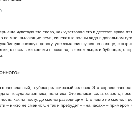
0
ерь еще чувствую это слово, как чувствовал его в детстве: яркие пя
о во мне; пылающие печи, синеватые волны чада в довольном гул
 ухабистую снежную дорогу, уже замаслившуюся на солнце, с ны
ями, с веселыми конями в розанах, в колокольцах и бубенцах, с и
и.
ЛОННОГО»
 православный, глубоко религиозный человек. Эта «православност
лдата, государственника, политика. Это великая сила: совесть, нес
ность: как на посту, до смены разводящим. Его никто не сменил, д
ти – никто не сменит. Он так и пребудет – «на часах» – примером 