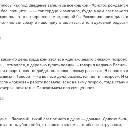
тилось, как под Введенье запели за всенощной «Христос рождается
ебес, срящите...» — так сердце и заиграло, будто в нем свет зажегс
креплял, а то не терпелось мне, скорей бы Рождество приходило, 
о: «нельзя сразу, а надо приуготовляться, а то и духовной радости
1
 какой-то день, когда кончатся все «дела», землю снежком покроет,
... отмаялся, в деревню гулять поеду», – говорил недавно Василь-
о и говорят: «вот подойдет «покров» – всему развяза». Я спрашива
азвяза». Говорит – «а вот, все дела развяжутся, вот и «покров». И 
сле «покрова» работу посвалю, всех на зиму покрою, тогда стану 
вечерок, почитать с Панкратычем про священное».
30
не... Ласковый, тихий свет от него в душе — доныне. Должно быть,
ветлого голубого неба, от ворохов соломы, от яблочков грушовки,