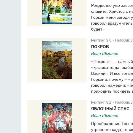
Рождество уже засве
славите: Христос с н
Горкин меня загодя у
говорил вразумительн
будет»
Рейтинг:
9.6
Голосов:
8
|
ПОКРОВ
Иван Шмелев
«Покров»... – важный
«крышка тогда, шабаш
Василич. И все тольк
Горкина, почему – «р
говорил намедни: «по
приходить посидеть 
Рейтинг:
8.2
Голосов:
3
|
ЯБЛОЧНЫЙ СПАС
Иван Шмелев
Преображение Господ
утреннего сада, от с