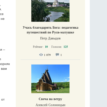
,
я.
все
 не
Учась благодарить Бога: педагогика
путешествий по Руси-матушке
Петр Давыдов
Рейтинг:
10
Голосов:
125
 и –
1 079
1
л
скорняк
к вам
Свеча на ветру
 от
Алексей Солоницын