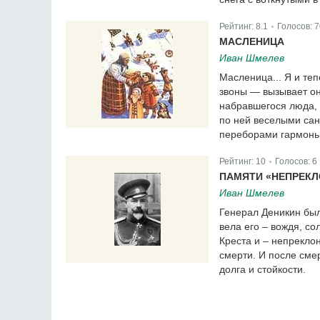
Рейтинг:
8.1
Голосов:
7
|
МАСЛЕНИЦА
Иван Шмелев
Масленица... Я и теп
звоны — вызывает он
набравшегося люда,
по ней веселыми сан
переборами гармонь
Рейтинг:
10
Голосов:
6
|
ПАМЯТИ «НЕПРЕК
Иван Шмелев
Генерал Деникин был
вела его – вождя, со
Креста и – непреклон
смерти. И после смер
долга и стойкости.