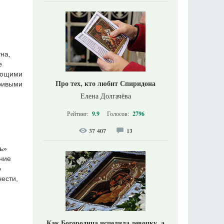
тна,
е
ряющими
Про тех, кто любит Спиридона
гривыми
Елена Долгачёва
Рейтинг:
9.9
Голосов:
2796
37 407
13
ь»
ение
о
чести,
Как Богородица исцелила девочку, а