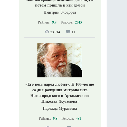
потом пришла к ней домой
Дмитрий Злодорев
Рейтинг:
9.9
Голосов:
2015
23 714
11
«Его весь народ любил». К 100-летию
со дня рождения митрополита
Нижегородского и Арзамасского
Николая (Кутепова)
Надежда Муравьева
Рейтинг:
9.8
Голосов:
481