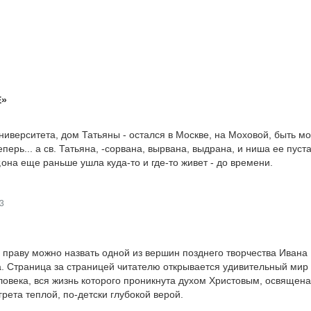
Е»
ниверситета, дом Татьяны - остался в Москве, на Моховой, быть м
перь... а св. Татьяна, -сорвана, вырвана, выдрана, и ниша ее пуст
,она еще раньше ушла куда-то и где-то живет - до времени.
3
 праву можно назвать одной из вершин позднего творчества Ивана
 Страница за страницей читателю открывается удивительный мир
еловека, вся жизнь которого проникнута духом Христовым, освящена
рета теплой, по-детски глубокой верой.