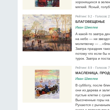
хоронящихся в зелен
мягкий. Ясный, голуб
Рейтинг:
9.2
Голосов:
2
|
БЛАГОВЕЩЕНЬЕ
Иван Шмелев
А какой-то завтра де
на небо — ни звездо
молитвочку — ...«бла
Завтра праздник тако
потому что если бы 
турок. Завтра и пост
Рейтинг:
8.9
Голосов:
7
|
МАСЛЕНИЦА. ПРО
Иван Шмелев
В субботу, после бли
они из дерева и зали
пустые клетки с сухи
Высоченные горы на 
Рухаются с рычаньем
снега с воткнутыми в