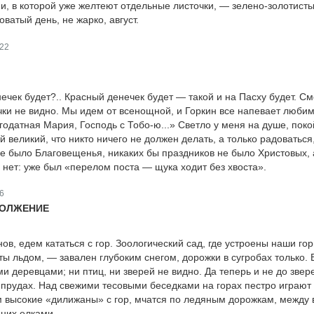
и, в которой уже желтеют отдельные листочки, — зелено-золотисты
оватый день, не жарко, август.
22
нечек будет?.. Красный денечек будет — такой и на Пасху будет. С
чки не видно. Мы идем от всенощной, и Горкин все напевает люби
годатная Мария, Господь с Тобо-ю...» Светло у меня на душе, поко
й великий, что никто ничего не должен делать, а только радоваться
не было Благовещенья, никаких бы праздников не было Христовых, а
а нет: уже был «перелом поста — щука ходит без хвоста».
6
ДОЛЖЕНИЕ
нов, едем кататься с гор. Зоологический сад, где устроены наши го
ты льдом, — завален глубоким снегом, дорожки в сугробах только.
ми деревцами; ни птиц, ни зверей не видно. Да теперь и не до звер
прудах. Над свежими тесовыми беседками на горах пестро играют
 высокие «дилижаны» с гор, мчатся по ледяным дорожкам, между
 них елками.