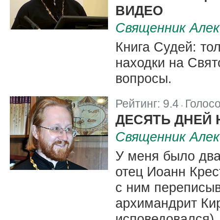
ВИДЕО
Священник Алек
Книга Судей: то
находки на Свят
вопросы.
Рейтинг:
9.4
Голос
|
ДЕСЯТЬ ДНЕЙ 
Священник Алек
У меня было дв
отец Иоанн Крест
с ним переписыв
архимандрит Ки
исповедовался).