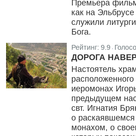
Премьера фильма
как на Эльбрусе
служили литурги
Бога.
Рейтинг:
9.9
Голос
|
ДОРОГА НАВЕ
Настоятель храм
расположенного 
иеромонах Игорь
предыдущем нас
свт. Игнатия Бря
о раскаявшемся 
монахом, о свое