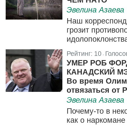
Эвелина Азаева
Наш корреспонд
грозит противоп
идолопоклонств
Рейтинг:
10
Голосо
|
УМЕР РОБ ФОР
КАНАДСКИЙ М
Во время Олим
отвязаться от Р
Эвелина Азаева
Почему-то в не
как о наркомане