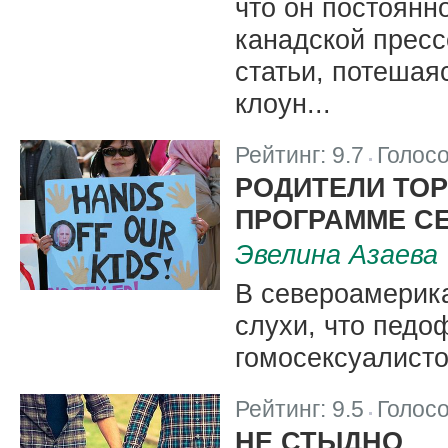
что он постоянн
канадской пресс
статьи, потешаяс
клоун...
Рейтинг:
9.7
Голос
|
РОДИТЕЛИ ТОР
ПРОГРАММЕ С
Эвелина Азаева
В североамерик
слухи, что педо
гомосексуалисто
Рейтинг:
9.5
Голос
|
НЕ СТЫДНО