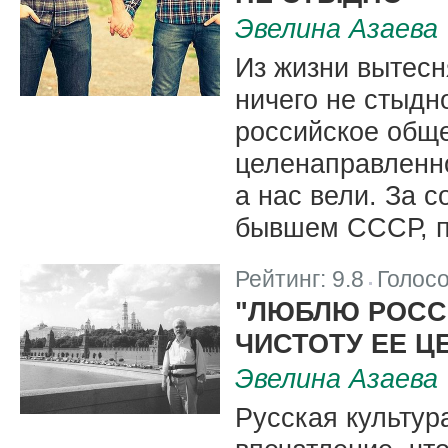
Эвелина Азаева
Из жизни вытес
ничего не стыдн
российское общ
целенаправленно
а нас вели. За с
бывшем СССР, п
Рейтинг:
9.8
Голос
|
"ЛЮБЛЮ РОСС
ЧИСТОТУ ЕЕ Ц
Эвелина Азаева
Русская культур