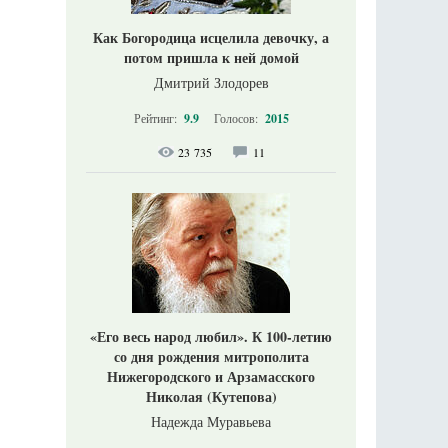
Как Богородица исцелила девочку, а
потом пришла к ней домой
Дмитрий Злодорев
Рейтинг:
9.9
Голосов:
2015
23 735
11
«Его весь народ любил». К 100-летию
со дня рождения митрополита
Нижегородского и Арзамасского
Николая (Кутепова)
Надежда Муравьева