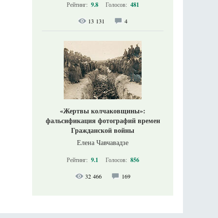
Рейтинг:
9.8
Голосов:
481
13 131
4
«Жертвы колчаковщины»:
фальсификация фотографий времен
Гражданской войны
Елена Чавчавадзе
Рейтинг:
9.1
Голосов:
856
32 466
169