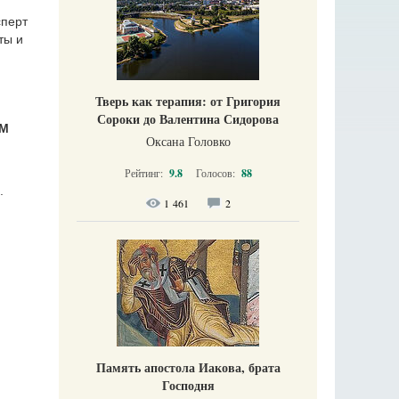
сперт
ты и
Тверь как терапия: от Григория
Сороки до Валентина Сидорова
ЕМ
Оксана Головко
Рейтинг:
9.8
Голосов:
88
.
1 461
2
Память апостола Иакова, брата
Господня