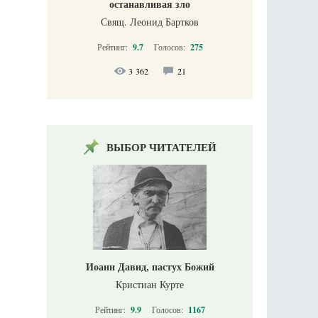
останавливая зло
Свящ. Леонид Бартков
Рейтинг:
9.7
Голосов:
275
3 362
21
ВЫБОР ЧИТАТЕЛЕЙ
Иоанн Давид, пастух Божий
Кристиан Курте
Рейтинг:
9.9
Голосов:
1167