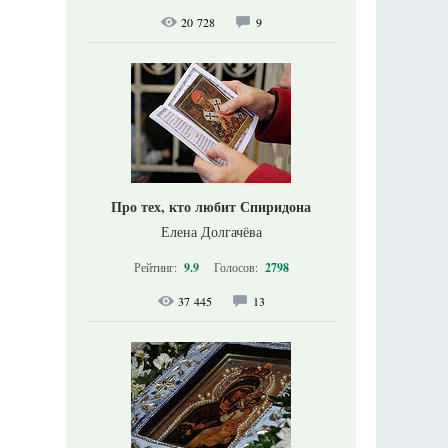
20 728
9
Про тех, кто любит Спиридона
Елена Долгачёва
Рейтинг:
9.9
Голосов:
2798
37 445
13