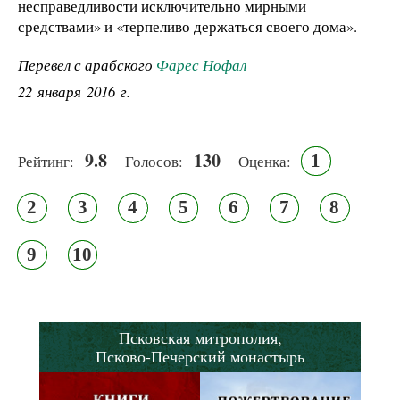
несправедливости исключительно мирными
средствами» и «терпеливо держаться своего дома».
Перевел с арабского
Фарес Нофал
22 января 2016 г.
9.8
130
1
Рейтинг:
Голосов:
Оценка:
2
3
4
5
6
7
8
9
10
Псковская митрополия,
Псково-Печерский монастырь