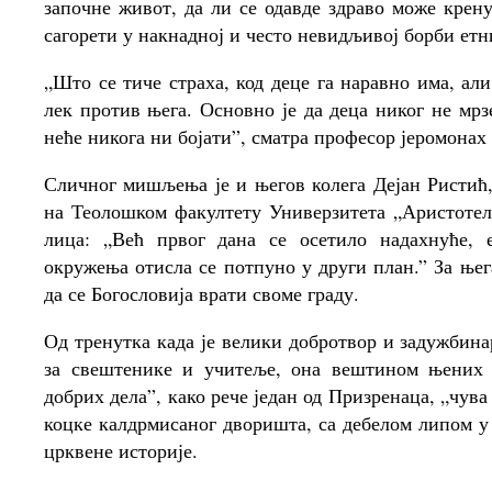
започне живот, да ли се одавде здраво може крен
сагорети у накнадној и често невидљивој борби ет
„Што се тиче страха, код деце га наравно има, али
лек против њега. Основно је да деца никог не мрз
неће никога ни бојати”, сматра професор јеромонах
Сличног мишљења је и његов колега Дејан Ристић,
на Теолошком факултету Универзитета „Аристотел
лица: „Већ првог дана се осетило надахнуће, ен
окружења отисла се потпуно у други план.” За њег
да се Богословија врати своме граду.
Од тренутка када је велики добротвор и задужбин
за свештенике и учитеље, она вештином њених 
добрих дела”, како рече један од Призренаца, „чува
коцке калдрмисаног дворишта, са дебелом липом у
црквене историје.