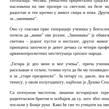
Поткаљаја. Читава, уништена оријентална градска
наслоњена на ове прозоре са светлом; на беле зи
радостан и тек крочио у живот свира и пева. Други
за „занимање”.
Ово су гласови прве генерације ученика у Богосло
почела да „живи” ове јесени. „Занимање” је обаве
светова – једног пустог и несталог, другог жив
принципа започело је девет дечака са четири профе
црквенопросветних институција српског народа.
„Гитара је део мене и мог учења”, прича учен
расељаван и сељен, толико пута да би му позавидео 
и за „старе призренске”. За гитару се, дакле, зна 
тенису, у овом полугодишту, најбољи је Душко Спа
Са потпуном чистотом, лишени историјског тер
родитељском бригом и осећајем да су, што због опш
послали у Божје руке. Како ће све то утицати на ов