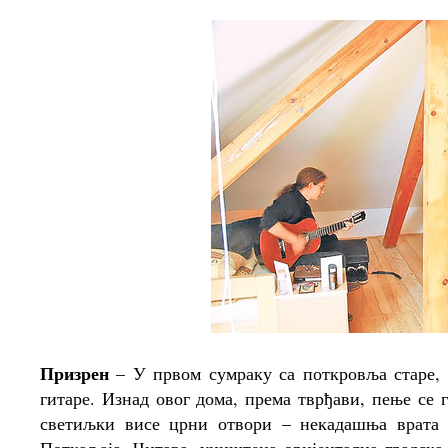
Призрен
– У првом сумраку са поткровља старе, 
гитаре. Изнад овог дома, према тврђави, пење се 
светиљки висе црни отвори – некадашња врата 