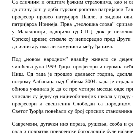
Са сличним и општим ђачким страховима, као и о
да стичу још у доба турског ропства патријарси Га
професор провео патријарх Павле, а зидови ов
патријарха Иринеја. Прва „теолошка слова” срицале
у Македонији, одвојили од СПЦ, док је неколи
Српској цркви; стизале су непосредно пред Други 
да испитају има ли комуниста међу ђацима.
Под „новом народном” влашћу живело се децен
чишћења јуна 1999. ђаци, професори и огромна већ
Ниш. Од тада је прошло дванаест година, десил
погрому Албанаца над Србима 2004. када је страд
обнова учинила је да се пре четири месеца овде п
уписали су једну од најнеобичнијих школа у граду
професори и свештеник Слободан са породицом к
Светог Ђорђа повећали су број српских становника 
Савремени, дугачки низ пораза, рушења, сеоба и ф
рада и повратак призренске богословије буде најзн