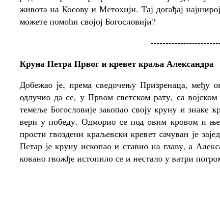
живота на Косову и Метохији. Тај догађај најширо
можете помоћи својој Богословији?
-----------------------
Круна
Петра
Првог
и
кревет
краља
Александра
Добежао је, према сведочењу Призренаца, међу о
одлучио да се, у Првом светском рату, са војском
темеље Богословије закопао своју круну и знаке кр
вери у победу. Одморио се под овим кровом и ње
прости гвоздени краљевски кревет сачуван је заје
Петар је круну ископао и ставио на главу, а Алек
ковано гвожђе истопило се и нестало у ватри погром