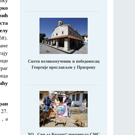
оку
рко
вић
ста
елу
68).
ране
тају
ици
Свети великомученик и победоносац
Георгије прослављен у Призрену
траг
ица
ићу
ран
 27.
 , а
ХО ,,Сви за Космет“ покренула СМС