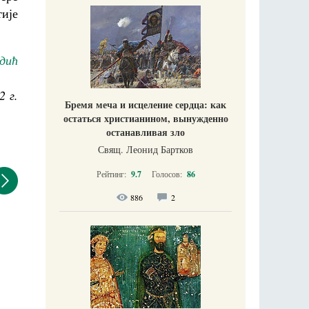
тије
дић
2 г.
Бремя меча и исцеление сердца: как
остаться христианином, вынужденно
останавливая зло
Свящ. Леонид Бартков
Рейтинг:
9.7
Голосов:
86
886
2