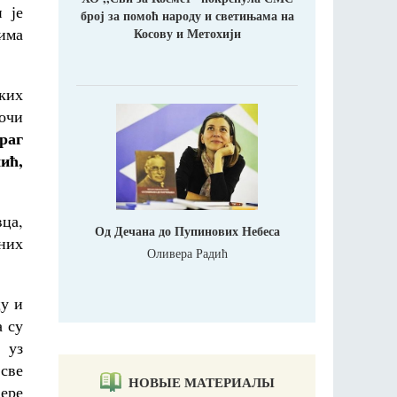
 је
број за помоћ народу и светињама на
лима
Косову и Метохији
ких
Хочи
раг
ић,
вца,
Од Дечана до Пупинових Небеса
них
Оливера Радић
цу и
а су
 уз
 све
НОВЫЕ МАТЕРИАЛЫ
вере