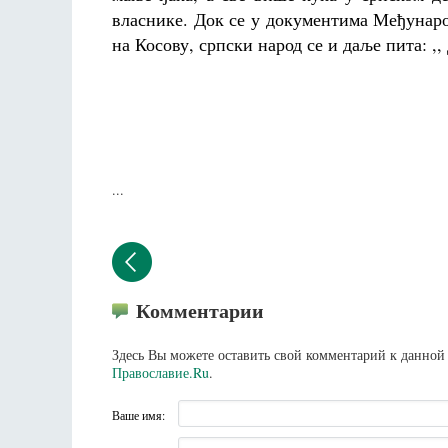
власнике. Док се у документима Међунаро
на Косову, српски народ се и даље пита: ,,
...
Комментарии
Здесь Вы можете оставить свой комментарий к данной 
Православие.Ru
.
Ваше имя: