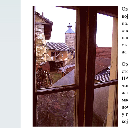
Ов
во
по
оч
на
ст
да
Ор
ст
НА
чи
да
ма
до
у 
ко