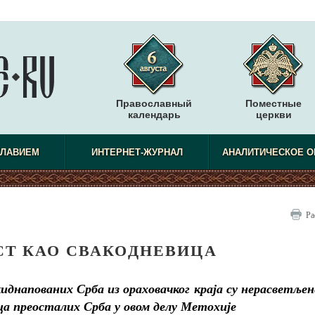
Православный
Поместные
календарь
церкви
СЛАВИЕМ
ИНТЕРНЕТ-ЖУРНАЛ
АНАЛИТИЧЕСКОЕ О
Ра
СТ КАО СВАКОДНЕВИЦА
киднапованих Срба из ораховачког краја су нерасветљен
ца преосталих Срба у овом делу Метохије