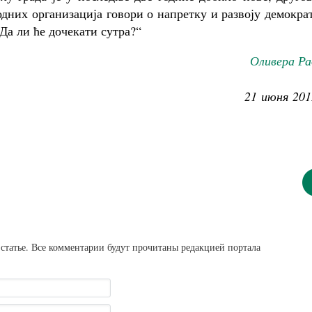
дних организација говори о напретку и развоју демокра
 Да ли ће дочекати сутра?“
Оливера Ра
21 июня 201
статье. Все комментарии будут прочитаны редакцией портала