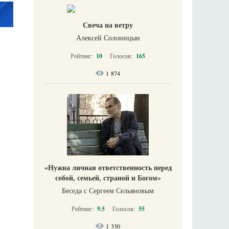
Свеча на ветру
Алексей Солоницын
Рейтинг:
10
Голосов:
165
1 874
«Нужна личная ответственность перед
собой, семьей, страной и Богом»
Беседа с Сергеем Сельяновым
Рейтинг:
9.5
Голосов:
55
1 330