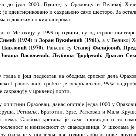
-а до јула 2000. Године) у Ораховцу и Великој Хочи
х је идентификовано и сахрањено само шесторо. За оста
има и доказима о киднаперима.
о и Метохију у 1999-ој години, су од стране шиптарс
Симић (1934
Зоран Вукићевић (1961
) и
), а у Великој 
 Павловић (1970
Станој Филијовић, Пред
). Рањени су
Јовица Васиљевић, Љубиша Ђорђевић, Драган Сим
 града и још педесетак на ободима српског дела Орахо
пско Православно гробље је оскрнављено, 99% надгроб
 сахрањују у црквеној порти.
 у општини Ораховац, данас опстаје једва 1000 у Орахов
еруша, Ретимље, Братотин, Зрзе, Ратковац и Мала Круш
а нема. Слобода кретања је само привидна и то само
апосленост и неизвесност су свакодневица. У школама је
лу града је у последње две године добило нове, друго