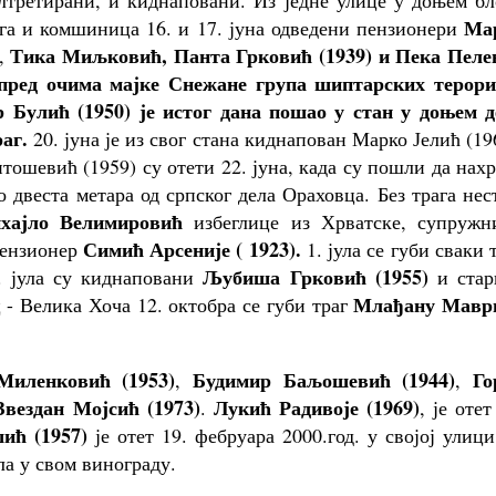
лтретирани, и киднаповани. Из једне улице у доњем бл
Ма
уга и комшиница 16. и 17. јуна одведени пензионери
Тика Миљковић, Панта Грковић (1939)
и Пека Пеле
,
на пред очима мајке Снежане група шиптарских терори
Булић (1950)
је истог дана пошао у стан у доњем д
аг.
20. јуна је из свог стана киднапован Марко Јелић (19
ошевић (1959) су отети 22. јуна, када су пошли да нах
двеста метара од српског дела Ораховца. Без трага нес
хајло Велимировић
избеглице из Хрватске, супружн
Симић Арсеније ( 1923).
ензионер
1.
јула се губи сваки 
Љубиша Грковић (1955)
. јула су киднаповани
и стар
Млађану Мавр
 - Велика Хоча 12. октобра се губи траг
иленковић (1953)
Будимир Баљошевић (1944)
Го
,
,
Звездан Мојсић (1973)
Лукић Радивоје (1969)
.
, је отет
ић (1957)
је отет 19. фебруара 2000.год. у својој улици
ла у свом винограду.