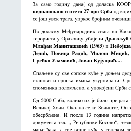
За само годину дана( од доласка КФОР
киднаповано и отето 27-оро Срба
од који
се још увек трага, упркос бројним очевиц
По доласку Међународних снага на Косов
Драгољуб 
терориста у Ораховцу убијени
Млађан Маниташевић (1963)
Небојша
и
Дедић, Новица Радић, Милош Мицић, 
Срећко Уламовић, Јован Кујунџић....
Спаљене су све српске куће у доњем делу
станови и српска имања узурпирани. Ср
споменика поломљено, а упокојени Срби се
Од 5000 Срба, колико их је било пре рата
Великој Хочи. Околна села: Зочиште, Опт
обесрбљена. И после 13 година напретк
документа тзв. ,, Републике Косово“, нез
мање ђака, а све више кућа у српском де