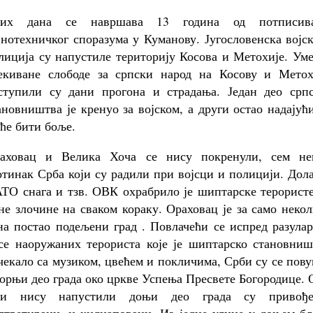
их дана се навршава 13 година од потписив
јнотехничког споразума у Куманову. Југословенска војс
лиција су напустиле територију Косова и Метохије. Ум
екиване слободе за српски народ на Косову и Метох
ступили су дани прогона и страдања. Један део српс
ановништва је кренуо за војском, а други остао надајућ
 ће бити боље.
аховац и Велика Хоча се нису покренули, сем не
отинак Срба који су радили при војсци и полицији. Дол
ТО снага и тзв. ОВК охрабрило је шиптарске терористе
не злочине на сваком кораку. Ораховац је за само неко
на постао подељени град . Повлачећи се испред разула
се наоружаних терориста које је шиптарско становниш
чекало са музиком, цвећем и покличима, Срби су се пов
горњи део града око цркве Успења Пресвете Богородице.
ји нису напустили доњи део града су привође