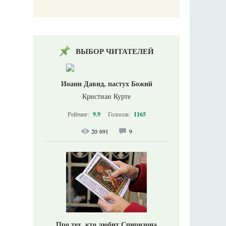
ВЫБОР ЧИТАТЕЛЕЙ
Иоанн Давид, пастух Божий
Кристиан Курте
Рейтинг:
9.9
Голосов:
1165
20 691
9
Про тех, кто любит Спиридона