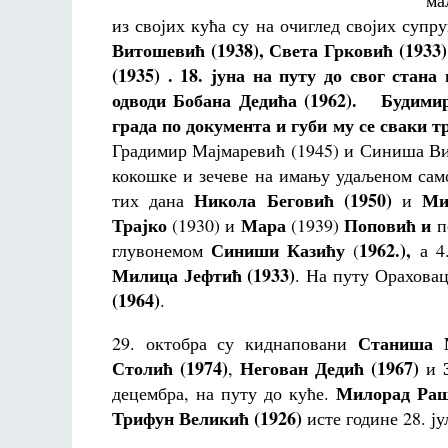
ма
из својих кућа су на очиглед својих супр
Витошевић (1938), Света Грковић (1933)
(1935) . 18. јуна на путу до свог ста
одводи Бобана Дедића (1962).
Будимир 
града по документа и губи му се сваки тр
Градимир Мајмаревић (1945) и Синиша Вит
кокошке и зечеве на имању удаљеном само 
Никола Беговић (1950)
Ми
тих дана
и
Трајко
Мара
Поповић и
(1930) и
(1939)
п
Синиши Казићу
1962.),
глувонемом
(
а 4
Милица Јефтић (1933)
. На путу Ораховац
(1964)
.
Станиша М
29. октобра су киднаповани
Столић (1974)
Негован Дедић (1967)
,
и
Милорад Раш
децембра, на путу до куће.
Трифун Великић (1926)
исте године 28. ју