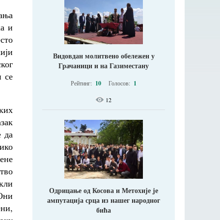
ања
ка и
есто
ији
Видовдан молитвено обележен у
ког
Грачаници и на Газиместану
и се
Рейтинг:
10
Голосов:
1
12
ких
азак
 да
лико
рене
тво
укли
Одрицање од Косова и Метохије jе
 Они
ампутација срца из нашег народног
ни,
бића