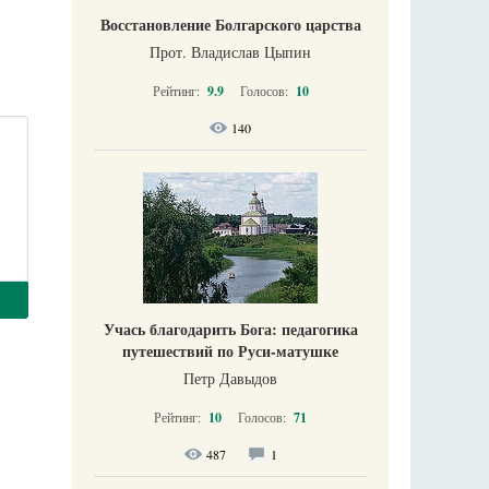
Восстановление Болгарского царства
Прот. Владислав Цыпин
Рейтинг:
9.9
Голосов:
10
140
Учась благодарить Бога: педагогика
путешествий по Руси-матушке
Петр Давыдов
Рейтинг:
10
Голосов:
71
487
1