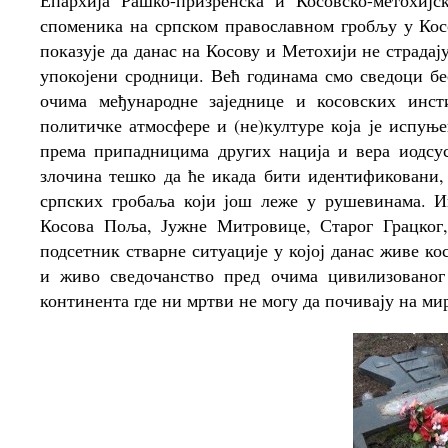
Епархија Рашко-призренска и Косовско-метохијс
споменика на српском православном гробљу у Косо
показује да данас на Косову и Метохији не страда
упокојени сродници. Већ годинама смо сведоци бе
очима међународне заједнице и косовских инст
политичке атмосфере и (не)културе која је исп
према припадницима других нација и вера иодсу
злочина тешко да ће икада бити идентификовани, 
српских гробаља који још леже у рушевинама. И
Косова Поља, Јужне Митровице, Старог Грацког
подсетник стварне ситуације у којој данас живе к
и живо сведочанство пред очима цивилизованог 
континента где ни мртви не могу да почивају на ми