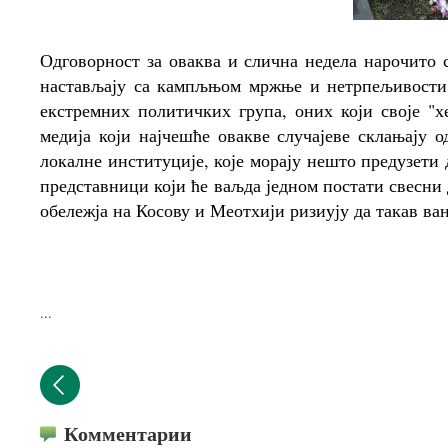
Одговорност за оваква и слична недела нарочито 
настављају са кампљњом мржње и нетрпељивости 
екстремних политичких група, оних који своје "х
медија који најчешће овакве случајеве склањају 
локалне институције, које морају нешто предузети
представници који ће ваљда једном постати свесн
обележја на Косову и Меотхији ризиују да такав ва
...
Комментарии