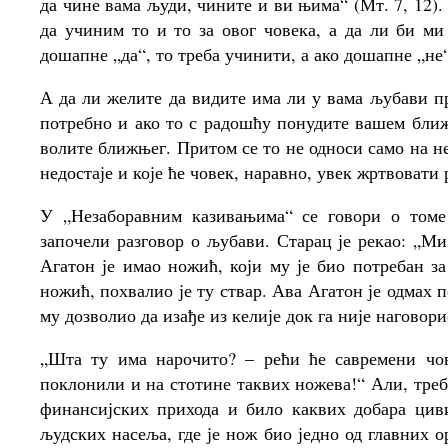
да чине вама људи, чините и ви њима“ (Мт. 7, 12).
да учиним то и то за овог човека, а да ли би м
дошапне „да“, то треба учинити, а ако дошапне „не“
А да ли желите да видите има ли у вама љубави 
потребно и ако то с радошћу понудите вашем ближ
волите ближњег. Притом се то не односи само на не
недостаје и које ће човек, наравно, увек жртвовати 
У „Незаборавним казивањима“ се говори о томе
започели разговор о љубави. Старац је рекао: „М
Агатон је имао ножић, који му је био потребан за
ножић, похвалио је ту ствар. Ава Агатон је одмах 
му дозволио да изађе из келије док га није наговори
„Шта ту има нарочито? – рећи ће савремени чов
поклонили и на стотине таквих ножева!“ Али, треб
финансијских прихода и било каквих добара циви
људских насеља, где је нож био једно од главних о