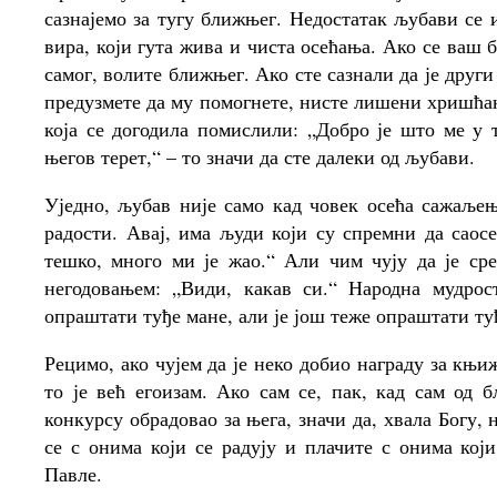
сазнајемо за тугу ближњег. Недостатак љубави се
вира, који гута жива и чиста осећања. Ако се ваш 
самог, волите ближњег. Ако сте сазнали да је дру
предузмете да му помогнете, нисте лишени хришћан
која се догодила помислили: „Добро је што ме у 
његов терет,“ – то значи да сте далеки од љубави.
Уједно, љубав није само кад човек осећа сажаљењ
радости. Авај, има људи који су спремни да саосе
тешко, много ми је жао.“ Али чим чују да је ср
негодовањем: „Види, какав си.“ Народна мудрос
опраштати туђе мане, али је још теже опраштати ту
Рецимо, ако чујем да је неко добио награду за књи
то је већ егоизам. Ако сам се, пак, кад сам од 
конкурсу обрадовао за њега, значи да, хвала Богу,
се с онима који се радују и плачите с онима који
Павле.