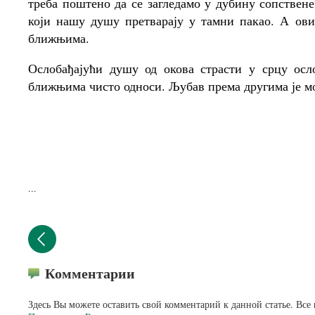
треба поштено да се загледамо у дубину сопствен
који нашу душу претварају у тамни пакао. А ови
ближњима.
Ослобађајући душу од окова страсти у срцу осл
ближњима чисто односи. Љубав према другима је мо
...
Комментарии
Здесь Вы можете оставить свой комментарий к данной статье. Все