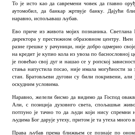
То је исто као да савремени човек да главно оруђ
аутомобил, да банкар жртвује банку. Дајући б
наравно, испољаваш љубав.
Ево приче из живота мојих познаника. Светлана Н
директора у престижном образовном центру. Њен б
разне грешке у рачуници, није добро одмерио свој
на кредит је купио кола из увоза по баснословној
је повећао свој дуг и нашао се у ропској зависнос
стања напустила посао, није имала могућности за 
стан. Братовљеви дугови су били покривени, али 
оскудним условима.
Наравно, желели бисмо да видимо да Господ овак
Али, с позиција духовнго света, спољашњи живо
потпуно је тачно то да људи који нису спремни 
људима Бог дарује утеху, притом је та утеха много 
Права љубав према ближњем се познаје по оном