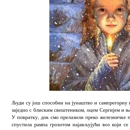
Људи су још способни на јунаштво и сампрегорну 
заједно с блиским свештеником, оцем Сергијем и њ
У повратку, док смо прелазили преко железничке пр
спустила рампа грохотом најављујући воз који с