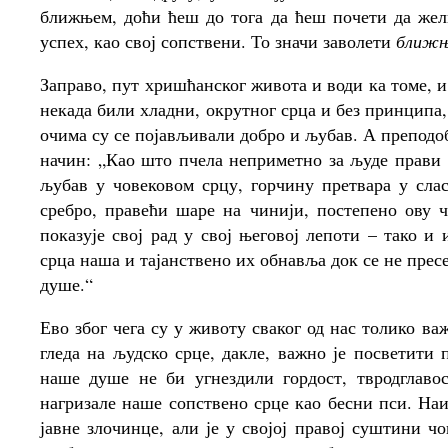
ближњем, доћи ћеш до тога да ћеш почети да жел
успех, као свој сопствени. То значи заволети
ближње
Заправо, пут хришћанског живота и води ка томе, и 
некада били хладни, окрутног срца и без принципа
очима су се појављивали добро и љубав. А преподо
начин: „Као што пчела неприметно за људе прави с
љубав у човековом срцу, горчину претвара у слас
сребро, правећи шаре на чинији, постепено ову 
показује свој рад у свој његовој лепоти – тако 
срца наша и тајанствено их обнавља док се не прес
душе.“
Ево због чега су у животу сваког од нас толико ва
гледа на људско срце, дакле, важно је посветит
наше душе не би угнездили гордост, твродглаво
нагризале наше сопствено срце као бесни пси. На
јавне злочинце, али је у својој правој суштини чо