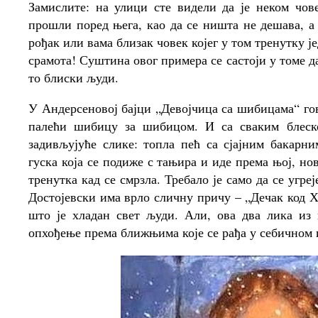
Замислите: на улици сте видели да је неком чов
прошли поред њега, као да се ништа не дешава, а 
рођак или вама близак човек којег у том тренутку ј
срамота! Суштина овог примера се састоји у томе д
то блиски људи.
У Андерсеновој бајци „Девојчица са шибицама“ гово
палећи шибицу за шибицом. И са сваким блеско
задивљујуће слике: топла пећ са сјајним бакарн
гуска која се подиже с тањира и иде према њој, но
тренутка кад се смрзла. Требало је само да се угреј
Достојевски има врло сличну причу – „Дечак код Х
што је хладан свет људи. Али, ова два лика из
опхођење према ближњима које се рађа у себичном