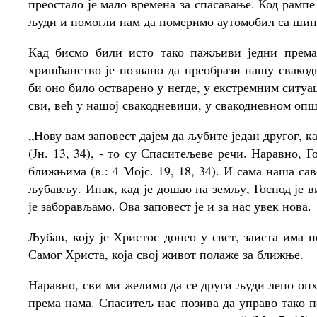
преостало је мало времена за спасавање. Код рампе 
људи и помогли нам да померимо аутомобил са шин
Кад бисмо били исто тако пажљиви једни према
хришћанство је позвано да преобрази нашу свакод
би оно било остварено у негде, у екстремним ситуац
сви, већ у нашој свакодневици, у свакодневном оп
„Нову вам заповест дајем да љубите један другог, к
(Јн. 13, 34), - то су Спаситељеве речи. Наравно, 
ближњима (в.: 4 Мојс. 19, 18, 34). И сама наша сав
љубављу. Ипак, кад је дошао на земљу, Господ је в
је заборављамо. Ова заповест је и за нас увек нова.
Љубав, коју је Христос донео у свет, заиста има 
Самог Христа, која свој живот полаже за ближње.
Наравно, сви ми желимо да се други људи лепо опх
према нама. Спаситељ нас позива да управо тако 