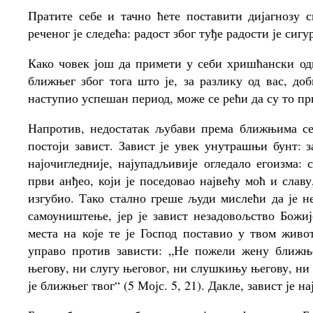
Пратите себе и тачно ћете поставити дијагнозу
реченог је следећа: радост због туђе радости је с
Како човек још да примети у себи хришћански од
ближњег због тога што је, за разлику од вас, д
наступио успешан период, може се рећи да су то п
Напротив, недостатак љубави према ближњима се
постоји завист. Завист је увек унутрашњи бунт: 
најочигледније, најупадљивије огледало егоизма:
први анђео, који је поседовао највећу моћ и славу
изгубио. Тако стално греше људи мислећи да је не
самоуништење, јер је завист незадовољство Божи
места на које те је Господ поставио у твом живо
управо против зависти: „Не пожели жену ближњ
његову, ни слугу његовог, ни слушкињу његову, ни
је ближњег твог“ (5 Мојс. 5, 21). Дакле, завист је 