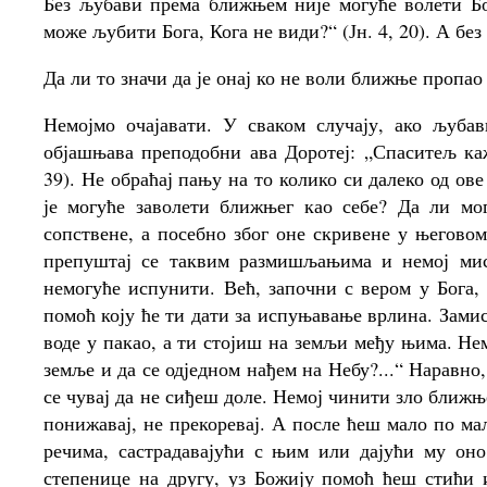
Без љубави према ближњем није могуће волети Бог
може љубити Бога, Кога не види?“ (Јн. 4, 20). А бе
Да ли то значи да је онај ко не воли ближње пропао
Немојмо очајавати. У сваком случају, ако љуба
објашњава преподобни ава Доротеј: „Спаситељ ка
39). Не обраћај пању на то колико си далеко од ов
је могуће заволети ближњег као себе? Да ли мог
сопствене, а посебно због оне скривене у његовом
препуштај се таквим размишљањима и немој мисл
немогуће испунити. Већ, започни с вером у Бога
помоћ коју ће ти дати за испуњавање врлина. Замис
воде у пакао, а ти стојиш на земљи међу њима. Не
земље и да се одједном нађем на Небу?...“ Наравно, 
се чувај да не сиђеш доле. Немој чинити зло ближње
понижавај, не прекоревај. А после ћеш мало по ма
речима, састрадавајући с њим или дајући му оно
степенице на другу, уз Божију помоћ ћеш стићи 