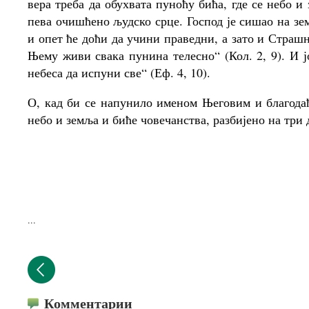
вера треба да обухвата пуноћу бића, где се небо и 
пева очишћено људско срце. Господ је сишао на з
и опет ће доћи да учини праведни, а зато и Страшн
Њему живи свака пунина телесно“ (Кол. 2, 9). И ј
небеса да испуни све“ (Еф. 4, 10).
О, кад би се напунило именом Његовим и благода
небо и земља и биће човечанства, разбијено на три 
...
Комментарии