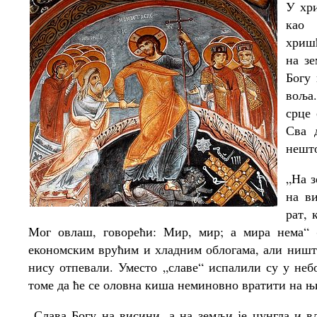
У хри
као 
хришћ
на зе
Богу
воља.
срце 
Сва 
нешто
„На з
на ви
рат, 
Мог овлаш, говорећи: Мир, мир; а мира нема“ (
економским врућим и хладним облогама, али ништа
нису отпевали. Уместо „славе“ испалили су у неб
томе да ће се оловна киша неминовно вратити на њи
„Слава Богу на висини, а на земљи је џунгла и вла