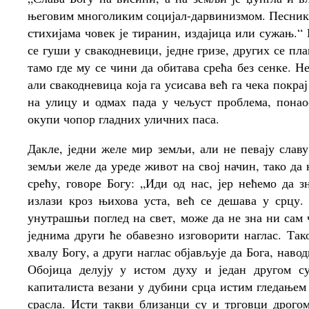
његовим многоликим социјал-дарвинизмом. Песник 
стихијама човек је тиранин, издајица или сужањ.
се гуши у свакодневици, једне гризе, других се пл
тамо где му се чини да обитава срећа без сенке. 
али свакодневица која га усисава већ га чека покр
на улицу и одмах пада у чељуст проблема, понао
окупи чопор гладних уличних паса.
Дакле, једни желе мир земљи, али не певају славу
земљи желе да уреде живот на свој начин, тако да 
срећу, говоре Богу: „Иди од нас, јер нећемо да зн
излази кроз њихова уста, већ се дешава у срцу.
унутрашњи поглед на свет, може да не зна ни сам 
једнима други ће обавезно изговорити наглас. Та
хвалу Богу, а други наглас објављује да Бога, наво
Обојица делују у истом духу и један другом с
капиталиста везани у дубини срца истим гледањем 
срасла. Исти такви близанци су и трговци дрого