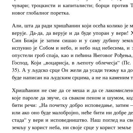
чувари; троцкисти и капиталисти; борци против 
новог глобалног поретка.
Али, шта да ради хришћанин који осећа колико је м
верује. Да-да, да верује и да буде упоран у вери
Син Божји је затим сишао и у саму дубину земље
испунио је Собом и небо, и небо над небесима, и 
опустели гроб спаја, као и пећина Његовог Рођења,
Господ, Који „воцарисја, в љепоту облечесја“ (Пс.
35). А у људско срце Он жели да усади тежњу ка до
буде написан на људским срцима, а не на каменим 
Хришћанин не сме да се меша и да се лакомислено
које пароле да звуче, са сваком пеном и шумом, ко
бити речи: „На почетку добро исповедање, затим –
или ако оно буде малобројно, неће бити ни добре д
стада“ у вери и исповедништво. Наш поглед на све
земљу у корист неба, ни своје срце у корист земље