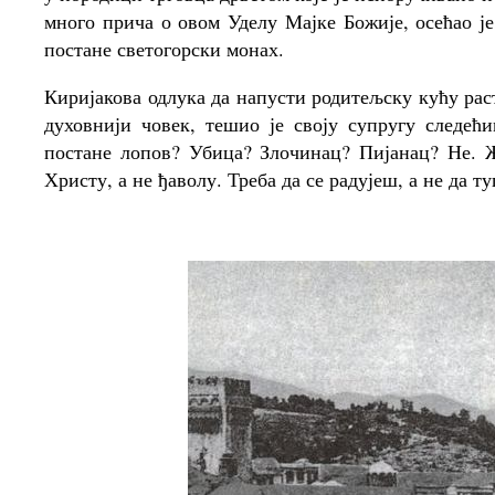
много прича о овом Уделу Мајке Божије, осећао ј
постане светогорски монах.
Киријакова одлука да напусти родитељску кућу раст
духовнији човек, тешио је своју супругу следећ
постане лопов? Убица? Злочинац? Пијанац? Не. Ж
Христу, а не ђаволу. Треба да се радујеш, а не да ту