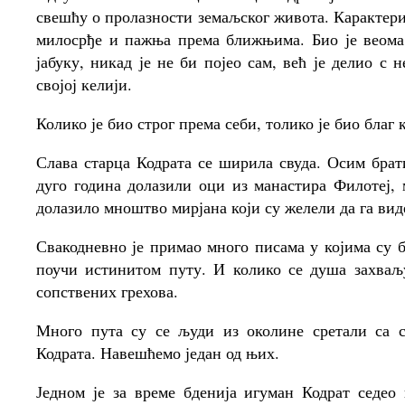
свешћу о пролазности земаљског живота. Карактери
милосрђе и пажња према ближњима. Био је веома
јабуку, никад је не би појео сам, већ је делио с 
својој келији.
Колико је био строг према себи, толико је био благ 
Слава старца Кодрата се ширила свуда. Осим брат
дуго година долазили оци из манастира Филотеј,
долазило мноштво мирјана који су желели да га виде
Свакодневно је примао много писама у којима су 
поучи истинитом путу. И колико се душа захваљ
сопствених грехова.
Много пута су се људи из околине сретали са 
Кодрата. Навешћемо један од њих.
Једном је за време бденија игуман Кодрат седео 