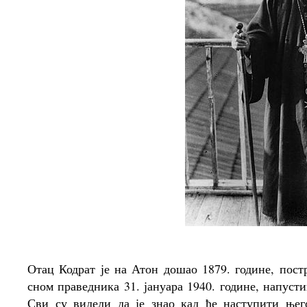
Отац Кодрат је на Атон дошао 1879. године, пост
сном праведника 31. јануара 1940. године, напуст
Сви су видели да је знао кад ће наступити њего