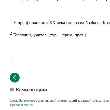
1
У првој половини ХХ века скоро сва браћа из Кра
2
Господин, учитељ (тур. – прим. прев.)
...
Комментарии
Здесь Вы можете оставить свой комментарий к данной статье. Все
Православие.Ru
.