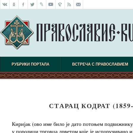
РУБРИКИ ПОРТАЛА
ВСТРЕЧА С ПРАВОСЛАВИЕМ
СТАРАЦ КОДРАТ (1859-
Киријак (ово име било је дато потоњем подвижнику 
у породици трговца дрветом које је испоручивано и