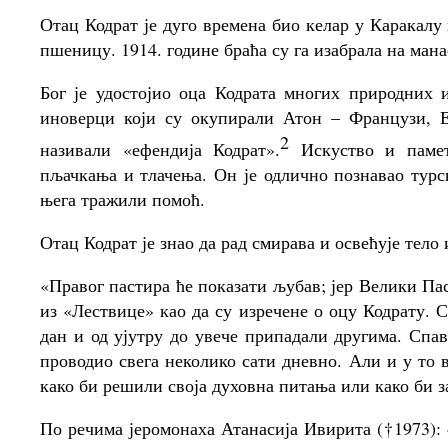
Отац Кодрат је дуго времена био келар у Каракалу
пшеницу. 1914. године браћа су га изабрала на ман
Бог је удостојио оца Кодрата многих природних 
иноверци који су окупирали Атон – Французи, 
2
називали «ефендија Кодрат».
Искуство и памет
пљачкања и тлачења. Он је одлично познавао турск
њега тражили помоћ.
Отац Кодрат је знао да рад смирава и освећује тел
«Правог пастира ће показати љубав; јер Велики Пас
из «Лествице» као да су изречене о оцу Кодрату. С
дан и од ујутру до увече припадали другима. Спава
проводио свега неколико сати дневно. Али и у то 
како би решили своја духовна питања или како би 
По речима јеромонаха Атанасија Ивирита (†1973):