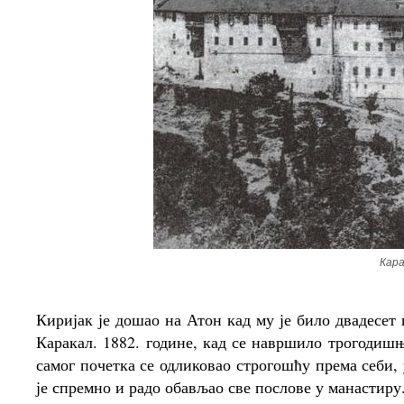
Кар
Киријак је дошао на Атон кад му је било двадесе
Каракал. 1882. године, кад се навршило трогоди
самог почетка се одликовао строгошћу према себи
је спремно и радо обављао све послове у манастиру