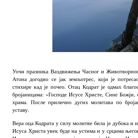
Уочи празника Ваздвижења Часног и Животворног 
Атона догодио се јак земљотрес, који је потрес
стихире кад је почео. Отац Кодрат је одмах благ
бројаницама: «Господе Исусе Христе, Сине Божји, 
храма. После прилично дугих молитава по броја
уставу.
Вера оца Кодрата у силу молитве била је дубока и 
Исуса Христа увек буде на устима и у срцима њего