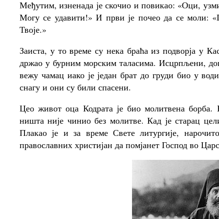
Међутим, изненада је скочио и повикао: «Оци, узм
Могу се удавити!» И први је почео да се моли: «
Твоје.»
Заиста, у то време су нека браћа из подворја у К
држао у бурним морским таласима. Исцрпљени, до
вежу чамац иако је један брат до груди био у вод
снагу и они су били спасени.
Цео живот оца Кодрата је био молитвена борба.
ништа није чинио без молитве. Кад је старац цел
Плакао је и за време Свете литургије, нарочит
православних христијан да помјанет Господ во Царс