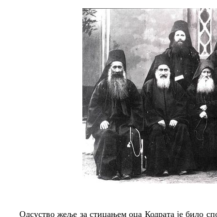
Одсуство жеље за стицањем оца Кодрата је било сп