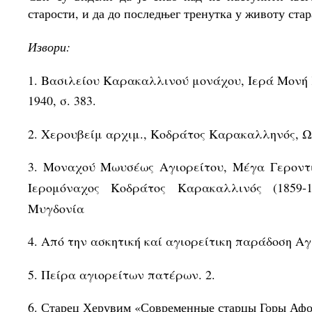
старости, и да до последњег тренутка у животу стар
Извори:
1. Βασιλείου Καρακαλλινού μονάχου, Ιερά Μονή 
1940, σ. 383.
2. Χερουβείμ αρχιμ., Κοδράτος Καρακαλληνός, Ωρ
3. Μοναχού Μωυσέως Αγιορείτου, Μέγα Γεροντι
Ιερομόναχος Κοδράτος Καρακαλλινός (1859-1
Μυγδονία
4. Από την ασκητική καί αγιορείτικη παράδοση Αγ
5. Πείρα αγιορείτων πατέρων. 2.
6. Старец Херувим «Современные старцы Горы Афо