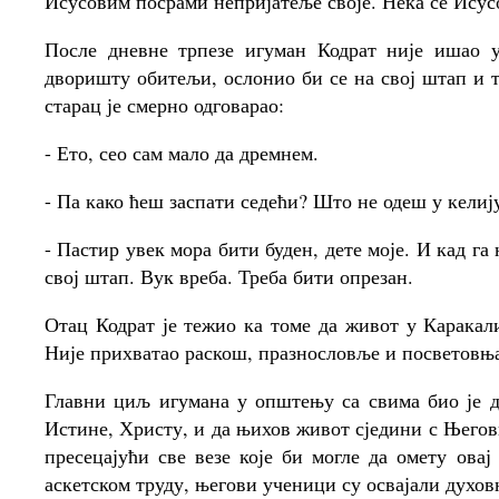
Исусовим посрами непријатеље своје. Нека се Исусо
После дневне трпезе игуман Кодрат није ишао у
дворишту обитељи, ослонио би се на свој штап и т
старац је смерно одговарао:
- Ето, сео сам мало да дремнем.
- Па како ћеш заспати седећи? Што не одеш у келиј
- Пастир увек мора бити буден, дете моје. И кад га
свој штап. Вук вреба. Треба бити опрезан.
Отац Кодрат је тежио ка томе да живот у Каракал
Није прихватао раскош, празнословље и посветовњ
Главни циљ игумана у општењу са свима био је 
Истине, Христу, и да њихов живот сједини с Њего
пресецајући све везе које би могле да омету овај
аскетском труду, његови ученици су освајали духов