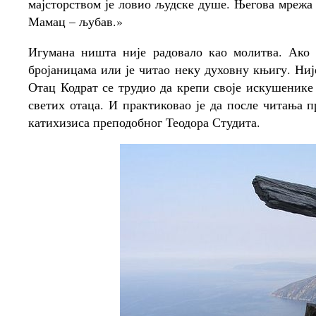
мајсторством је ловио људске душе. Његова мрежа
Мамац – љубав.»
Игумана ништа није радовало као молитва. Ако
бројаницама или је читао неку духовну књигу. Ниј
Отац Кодрат се трудио да крепи своје искушенике
светих отаца. И практиковао је да после читања 
катихизиса преподобног Теодора Студита.