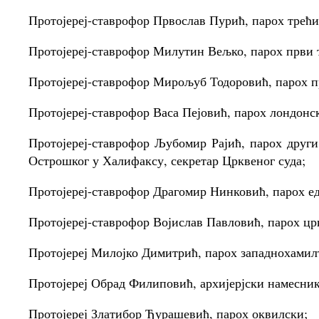
Протојереј-ставрофор Првослав Пурић, парох трећи
Протојереј-ставрофор Милутин Вељко, парох први 
Протојереј-ставрофор Мирољуб Тодоровић, парох п
Протојереј-ставрофор Васа Пејовић, парох лондонс
Протојереј-ставрофор Љубомир Рајић, парох други
Острошког у Халифаксу, секретар Црквеног суда;
Протојереј-ставрофор Драгомир Нинковић, парох е
Протојереј-ставрофор Војислав Павловић, парох цр
Протојереј Милојко Димитрић, парох западнохамил
Протојереј Обрад Филиповић, архијерјски намесник
Протојереј Златибор Ђурашевић, парох оквилски;