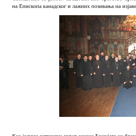
на Епископа канадског и лажних позивања на изјав
Као једини истински чувар закона Божијега на бран