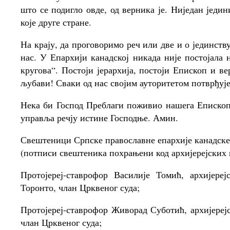
што се подигло овде, од верника је. Ниједан једи
које друге стране.
На крају, да проговоримо реч или две и о јединст
нас. У Епархији канадској никада није постојала
кругова“. Постоји јерархија, постоји Епископ и в
љубави! Сваки од нас својим ауторитетом потврђује
Нека би Господ Преблаги поживио нашега Епископа
управља речју истине Господње. Амин.
Свештеници Српске православне епархије канадске
(потписи свештеника похрањени код архијерејских 
Протојереј-ставрофор Василије Томић, архијере
Торонто, члан Црквеног суда;
Протојереј-ставрофор Живорад Суботић, архијере
члан Црквеног суда;