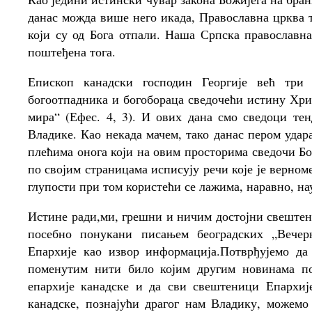
данас можда више него икада, Православна црква 
који су од Бога отпали. Наша Српска православна
поштеђена тога.
Епископ канадски господин Георгије већ три 
богоотпадника и богобораца сведочећи истину Хрис
мира“ (Ефес. 4, 3). И ових дана смо сведоци те
Владике. Као некада мачем, тако данас пером уда
плећима онога који на овим просторима сведочи Б
по својим страницама исписују речи које је верно
глупости при том користећи се лажима, наравно, на
Истине ради,ми, грешни и ничим достојни свештен
посебно понукани писањем београдских „Вечер
Епархије као извор информација.Потврђујемо да
поменутим нити било којим другим новинама по
епархије канадске и да сви свештеници Епархиј
канадске, познајући драгог нам Владику, можемо