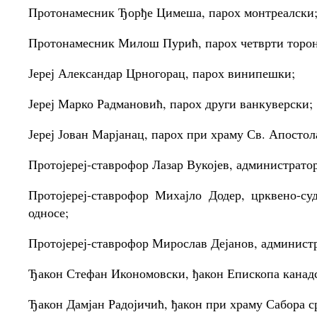
Протонамесник Ђорђе Цимеша, парох монтреалски
Протонамесник Милош Пурић, парох четврти торон
Јереј Александар Црногорац, парох винипешки;
Јереј Марко Радмановић, парох други ванкуверски;
Јереј Јован Марјанац, парох при храму Св. Апостол
Протојереј-ставрофор Лазар Вукојев, администратор
Протојереј-ставрофор Михајло Додер, црквено-су
односе;
Протојереј-ставрофор Мирослав Дејанов, администр
Ђакон Стефан Икономовски, ђакон Епископа канадс
Ђакон Дамјан Радојичић, ђакон при храму Сабора с