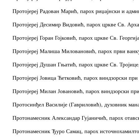
Протојереј Радован Марић, парох риџајнски и адми
Протојереј Десимир Видовић, парох цркве Св. Арх
Протојереј Горан Гојковић, парох цркве Св. Георгиј
Протојереј Малиша Миловановић, парох први ванк
Протојереј Душан Гњатић, парох цркве Св. Тројице
Протојереј Јовица Ћетковић, парох виндзорски при
Протојереј Милан Јовановић, парох виндзорски при
Протосинђел Василије (Гавриловић), духовник ман
Протонамесник Александар Гујаничић, парох отавс
Протонамесник Ђуро Самац, парох источнохамилто