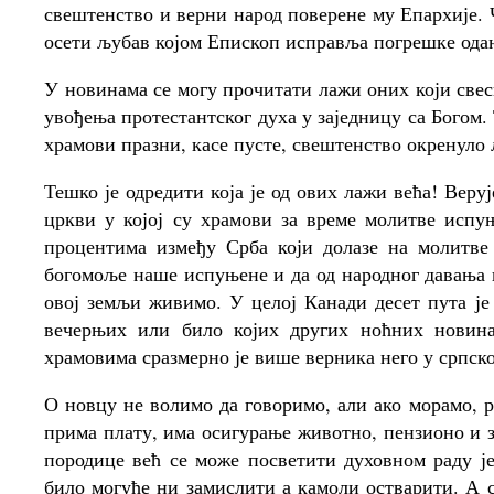
свештенство и верни народ поверене му Епархије.
осети љубав којом Епископ исправља погрешке ода
У новинама се могу прочитати лажи оних који све
увођења протестантског духа у заједницу са Богом.
храмови празни, касе пусте, свештенство окренуло 
Тешко је одредити која је од ових лажи већа! Веру
цркви у којој су храмови за време молитве испу
процентима између Срба који долазе на молитве
богомоље наше испуњене и да од народног давања 
овој земљи живимо. У целој Канади десет пута је
вечерњих или било којих других ноћних новин
храмовима сразмерно је више верника него у српск
О новцу не волимо да говоримо, али ако морамо, р
прима плату, има осигурање животно, пензионо и 
породице већ се може посветити духовном раду је
било могуће ни замислити а камоли остварити. А с