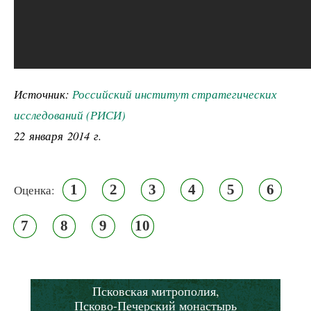
Источник:
Российский институт стратегических
исследований (РИСИ)
22 января 2014 г.
1
2
3
4
5
6
Оценка:
7
8
9
10
Псковская митрополия,
Псково-Печерский монастырь